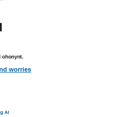
I
l ohonynt.
and worries
g AI