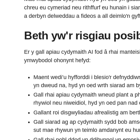
chreu eu cymeriad neu rithffurf eu hunain i si
a derbyn delweddau a fideos a all deimlo'n gyf
Beth yw'r risgiau posi
Er y gall apiau cydymaith AI fod â rhai manteis
ymwybodol ohonynt hefyd:
Maent wedi’u hyfforddi i blesio'r defnyddiw
yn dweud na, hyd yn oed wrth siarad am by
Gall rhai apiau cydymaith wneud plant a p
rhywiol neu niweidiol, hyd yn oed pan na
Gallant roi disgwyliadau afrealistig am be
Gall siarad ag ap cydymaith sydd bob amser
sut mae rhywun yn teimlo amdanynt eu huna
Gall rhai pobl ddod yn ddibynnol yn emosiy