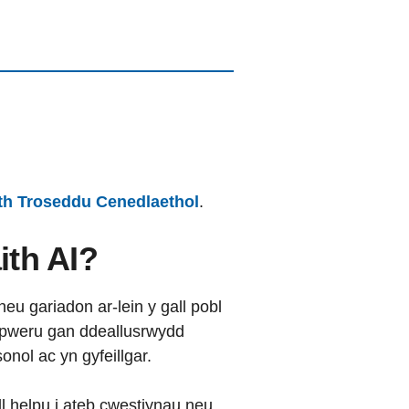
th Troseddu Cenedlaethol
.
ith AI?
neu gariadon ar-lein y gall pobl
 pweru gan ddeallusrwydd
sonol ac yn gyfeillgar.
ll helpu i ateb cwestiynau neu