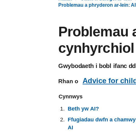
Problemau a phryderon ar-lein: AI
Problemau a
cynhyrchiol
Gwybodaeth i bobl ifanc dde
Advice for chi
Rhan o
Cynnwys
Beth yw AI?
Ffugiadau dwfn a chamwy
AI