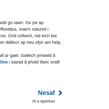
bobl go iawn. Os yw ap
forddus, mae'n naturiol i
erus. Ond cofiwch, nid eich bai
am ddileu'r ap neu ofyn am help.
ill ar gael. Gallech ymweld â
line
i siarad â phobl ifanc eraill
Nesaf
AI a sgamiau