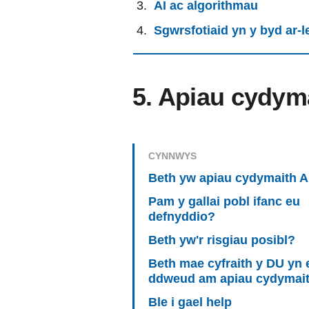
AI ac algorithmau
Sgwrsfotiaid yn y byd ar-l
5. Apiau cydyma
CYNNWYS
Beth yw apiau cydymaith A
Pam y gallai pobl ifanc eu
defnyddio?
Beth yw'r risgiau posibl?
Beth mae cyfraith y DU yn 
ddweud am apiau cydymait
Ble i gael help