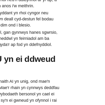
 anos i'w meithrin.
byddant yn rhoi cyngor neu
 deall cyd-destun fel bodau
dim ond i blesio.
ol, gan gynnwys hanes sgwrsio,
eddwl yn feirniadol am ba
gyda'r ap fod yn ddefnyddiol.
U yn ei ddweud
aith AI yn unig, ond mae'n
. Mae'r rhain yn cynnwys deddfau
ybodaeth bersonol yn cael ei
sy'n ei gwneud yn ofynnol i rai