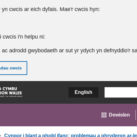
r yn cwcis ar eich dyfais. Mae'r cwcis hyn:
cwcis i'n helpu ni:
u ac adrodd gwybodaeth ar sut yr ydych yn defnyddio'r sa
adau cwcis
English
Dewislen
Cyngor i blant a phobl ifanc: problemau a phryderon ar-le