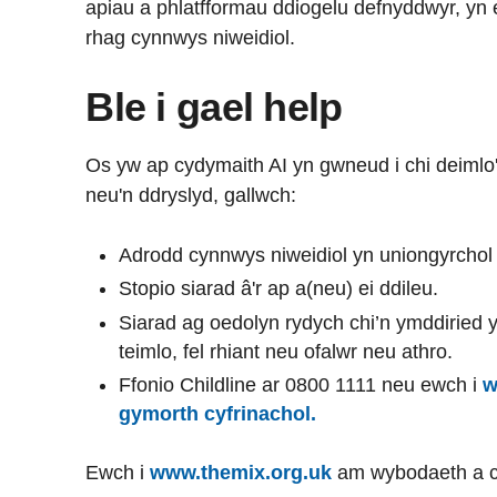
apiau a phlatfformau ddiogelu defnyddwyr, yn 
rhag cynnwys niweidiol.
Ble i gael help
Os yw ap cydymaith AI yn gwneud i chi deimlo
neu'n ddryslyd, gallwch:
Adrodd cynnwys niweidiol yn uniongyrchol i
Stopio siarad â'r ap a(neu) ei ddileu.
Siarad ag oedolyn rydych chi’n ymddiried 
teimlo, fel rhiant neu ofalwr neu athro.
Ffonio Childline ar 0800 1111 neu ewch i
w
gymorth cyfrinachol.
Ewch i
www.themix.org.uk
am wybodaeth a ch