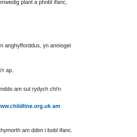
enwedig plant a phobl ifanc,
'n anghyfforddus, yn anniogel
'r ap.
ynddo am sut rydych chi'n
ww.childline.org.uk am
ymorth am ddim i bobl ifanc.