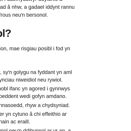
arad â nhw, a gadael iddynt rannu
frous neu'n bersonol.
bl?
ion, mae risgiau posibl i fod yn
r, sy'n golygu na fyddant yn aml
nciau niweidiol neu rywiol.
hobl ifanc yn agored i gynnwys
d oeddent wedi gofyn amdano.
rthnasoedd, rhyw a chydsyniad.
 yn cytuno â chi effeithio ar
in ac eraill.
nol neu'n ddibynnol ar yr ap, a