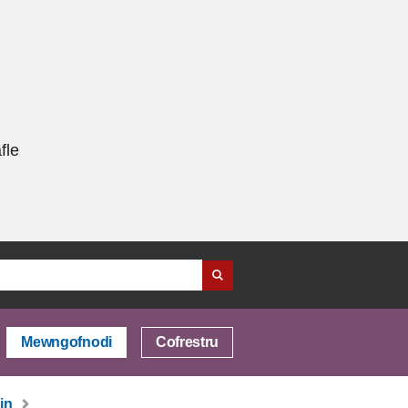
fle
Mewngofnodi
Cofrestru
in