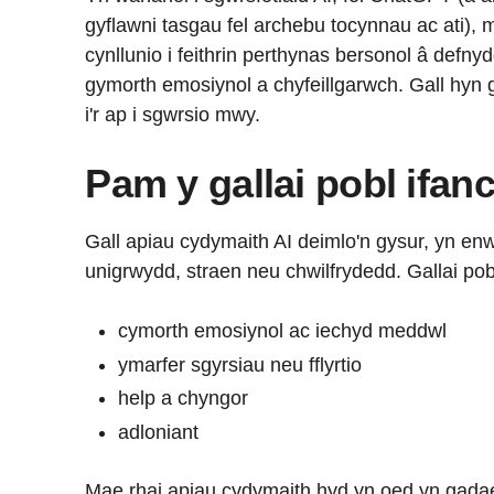
gyflawni tasgau fel archebu tocynnau ac ati),
cynllunio i feithrin perthynas bersonol â defny
gymorth emosiynol a chyfeillgarwch. Gall hyn 
i'r ap i sgwrsio mwy.
Pam y gallai pobl ifan
Gall apiau cydymaith AI deimlo'n gysur, yn en
unigrwydd, straen neu chwilfrydedd. Gallai pobl
cymorth emosiynol ac iechyd meddwl
ymarfer sgyrsiau neu fflyrtio
help a chyngor
adloniant
Mae rhai apiau cydymaith hyd yn oed yn gadae