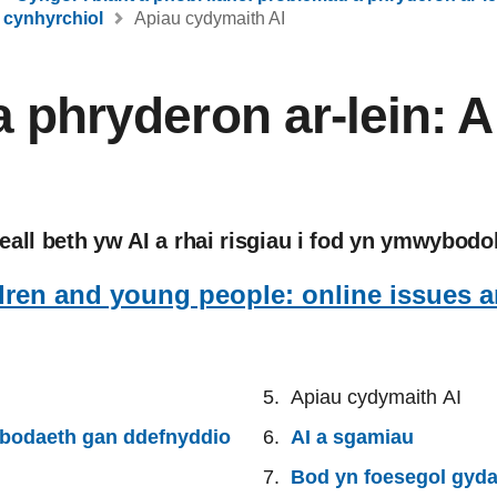
 cynhyrchiol
Apiau cydymaith AI
 phryderon ar-lein: A
all beth yw AI a rhai risgiau i fod yn ymwybodo
ldren and young people: online issues 
Apiau cydymaith AI
bodaeth gan ddefnyddio
AI a sgamiau
Bod yn foesegol gyda