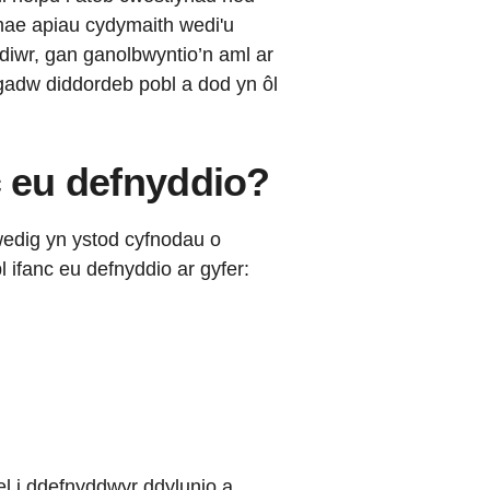
 mae apiau cydymaith wedi'u
ddiwr, gan ganolbwyntio’n aml ar
gadw diddordeb pobl a dod yn ôl
c eu defnyddio?
wedig yn ystod cyfnodau o
 ifanc eu defnyddio ar gyfer:
l i ddefnyddwyr ddylunio a