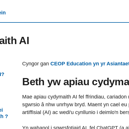
ein
ith AI
Cyngor gan
CEOP Education yn yr Asiantae
I?
Beth yw apiau cydyma
Mae apiau cydymaith AI fel ffrindiau, cariadon 
sgwrsio â nhw unrhyw bryd. Maent yn cael eu
ei
artiffisial (AI) ac wedi'u cynllunio i deimlo'n ber
h ?
Yn wahanol i sgwrsfotiaid AI, fel ChatGPT (a a