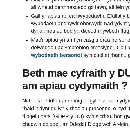
all wneud perthnasoedd go iawn, all-lein yn
Gall yr apiau roi camwybodaeth. Efallai y 
wybodaeth anghywir oherwydd nad ydynt yn
dynol, neu eu bod yn dweud rhywbeth ffug 
Mae'r apiau yn aml yn casglu data person
delweddau ac ymatebion emosiynol. Gall m
wybodaeth bersonol
sy'n cael ei rhannu 
Beth mae cyfraith y D
am apiau cydymaith ?
Nid oes deddfau arbennig ar gyfer apiau cydym
rhaid iddynt ddilyn y rheolau presennol o hyd
diogelu data (GDPR y DU) sy'n sicrhau bod gw
chadw'n ddiogel, a'r Ddeddf Diogelwch Ar-lein, 