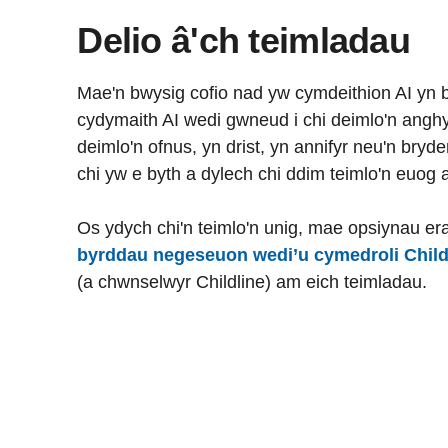
Delio â'ch teimladau
Mae'n bwysig cofio nad yw cymdeithion AI yn 
cydymaith AI wedi gwneud i chi deimlo'n anghyf
deimlo'n ofnus, yn drist, yn annifyr neu'n bryd
chi yw e byth a dylech chi ddim teimlo'n euog 
Os ydych chi'n teimlo'n unig, mae opsiynau era
byrddau negeseuon wedi’u cymedroli Child
(a chwnselwyr Childline) am eich teimladau.