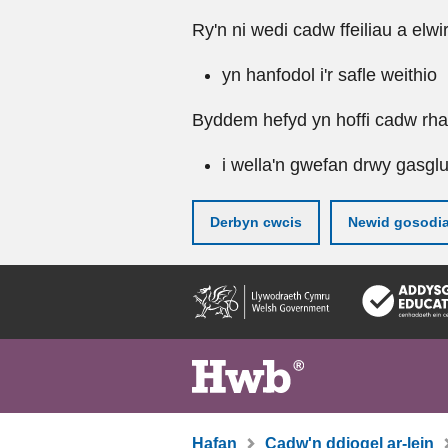
Ry'n ni wedi cadw ffeiliau a elwi
yn hanfodol i'r safle weithio
Byddem hefyd yn hoffi cadw rhai 
i wella'n gwefan drwy gasgl
Derbyn cwcis
Newid gosodi
Neidio
i'r
prif
gynnwy
Hafan
Cadw'n ddiogel ar-lein