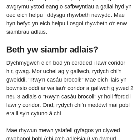
awgrymu ystod eang o safbwyntiau a gallai hyd yn
oed eich helpu i ddysgu rhywbeth newydd. Mae
hyn hefyd yn eich helpu i osgoi rhywbeth o'r enw
siambrau adlais.
Beth yw siambr adlais?
Dychmygwch eich bod yn cerdded i lawr coridor
hir, gwag. Mor uchel ag y gallwch, rydych chi'n
gweiddi, "Rwy'n casáu brocoli!” Mae eich llais yn
bownsio oddi ar waliau'r coridor a gallwch glywed 2
neu 3 adlais o "Rwy'n casáu brocoli" yr holl ffordd i
lawr y coridor. Ond, rydych chi’n meddwl mai pobl
eraill sy'n cytuno â chi.
Mae rhywun mewn ystafell gyfagos yn clywed
gwahanol bobl (chi a'ch adleisiau) yn dweud