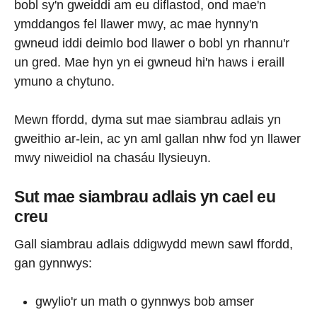
bobl sy'n gweiddi am eu diflastod, ond mae'n
ymddangos fel llawer mwy, ac mae hynny'n
gwneud iddi deimlo bod llawer o bobl yn rhannu'r
un gred. Mae hyn yn ei gwneud hi'n haws i eraill
ymuno a chytuno.
Mewn ffordd, dyma sut mae siambrau adlais yn
gweithio ar-lein, ac yn aml gallan nhw fod yn llawer
mwy niweidiol na chasáu llysieuyn.
Sut mae siambrau adlais yn cael eu
creu
Gall siambrau adlais ddigwydd mewn sawl ffordd,
gan gynnwys:
gwylio'r un math o gynnwys bob amser