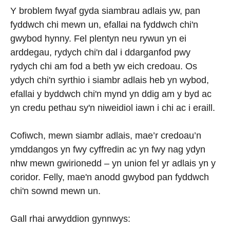
Y broblem fwyaf gyda siambrau adlais yw, pan
fyddwch chi mewn un, efallai na fyddwch chi'n
gwybod hynny. Fel plentyn neu rywun yn ei
arddegau, rydych chi'n dal i ddarganfod pwy
rydych chi am fod a beth yw eich credoau. Os
ydych chi'n syrthio i siambr adlais heb yn wybod,
efallai y byddwch chi'n mynd yn ddig am y byd ac
yn credu pethau sy'n niweidiol iawn i chi ac i eraill.
Cofiwch, mewn siambr adlais, mae’r credoau’n
ymddangos yn fwy cyffredin ac yn fwy nag ydyn
nhw mewn gwirionedd – yn union fel yr adlais yn y
coridor. Felly, mae'n anodd gwybod pan fyddwch
chi'n sownd mewn un.
Gall rhai arwyddion gynnwys: