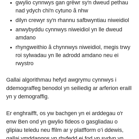
gwylio cynnwys gan grëwr sy'n dweud pethau
nad ydych chi'n cytuno â nhw
dilyn crewyr sy'n rhannu safbwyntiau niweidiol
anwybyddu cynnwys niweidiol yn lle dweud
amdano
rhyngweithio â chynnwys niweidiol, megis trwy
roi sylwadau yn lle adrodd amdano neu ei
rwystro
Gallai algorithmau hefyd awgrymu cynnwys i
ddemograffeg benodol yn seiliedig ar arferion eraill
yn y demograffig.
Er enghraifft, os yw bachgen yn ei arddegau o'r
enw Ben ond yn gwylio fideos o gasgliadau o
glipiau teledu neu ffilm ar y platfform o’i ddewis,
gallai ymddangos yn rhyfedd ei fod yn sydyn yn