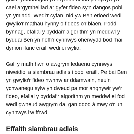
cael argymhelliad ar gyfer fideo sy'n dangos pobl
yn ymladd. Wedi’r cyfan, nid yw Ben erioed wedi
gwylio'r mathau hynny o fideos o'r blaen. Fodd
bynnag, efallai y byddai'r algorithm yn meddwl y
byddai Ben yn hoffi'r cynnwys oherwydd bod rhai
dynion ifanc eraill wedi ei wylio.
Gall y math hwn o awgrym ledaenu cynnwys
niweidiol a siambrau adlais i bobl eraill. Pe bai Ben
yn gwylio'r fideo hwnnw ar ddamwain, neu’n
ychwanegu sylw yn dweud pa mor anghywir yw’r
fideo, efallai y byddai’r algorithm yn meddwl ei fod
wedi gwneud awgrym da, gan ddod â mwy o'r un
cynnwys i'w ffrwd.
Effaith siambrau adlais