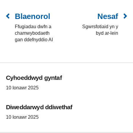
Blaenorol
Nesaf
Ffugiadau dwfn a
Sgwrsfotiaid yn y
chamwybodaeth
byd ar-lein
gan ddefnyddio AI
Cyhoeddwyd gyntaf
10 Ionawr 2025
Diweddarwyd ddiwethaf
10 Ionawr 2025