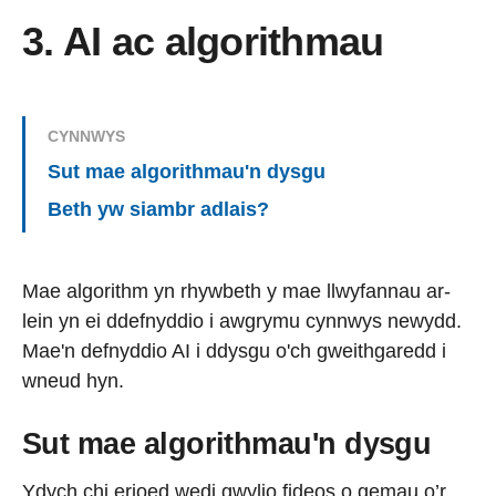
3. AI ac algorithmau
CYNNWYS
Sut mae algorithmau'n dysgu
Beth yw siambr adlais?
Mae algorithm yn rhywbeth y mae llwyfannau ar-
lein yn ei ddefnyddio i awgrymu cynnwys newydd.
Mae'n defnyddio AI i ddysgu o'ch gweithgaredd i
wneud hyn.
Sut mae algorithmau'n dysgu
Ydych chi erioed wedi gwylio fideos o gemau o’r