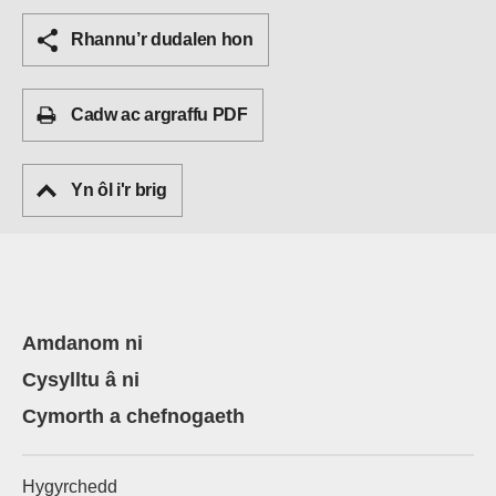
Rhannu’r dudalen hon
Cadw ac argraffu PDF
Yn ôl i'r brig
Amdanom ni
Cysylltu â ni
Cymorth a chefnogaeth
Hygyrchedd