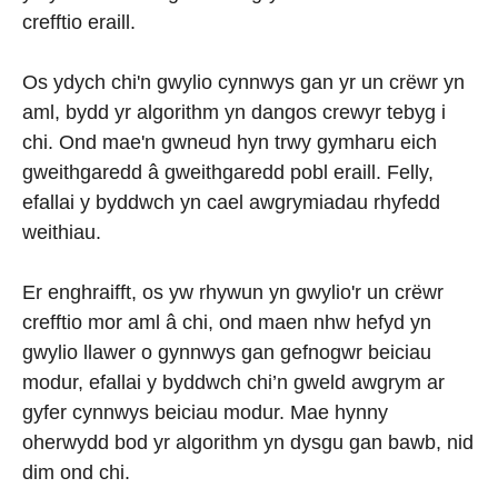
crefftio eraill.
Os ydych chi'n gwylio cynnwys gan yr un crëwr yn
aml, bydd yr algorithm yn dangos crewyr tebyg i
chi. Ond mae'n gwneud hyn trwy gymharu eich
gweithgaredd â gweithgaredd pobl eraill. Felly,
efallai y byddwch yn cael awgrymiadau rhyfedd
weithiau.
Er enghraifft, os yw rhywun yn gwylio'r un crëwr
crefftio mor aml â chi, ond maen nhw hefyd yn
gwylio llawer o gynnwys gan gefnogwr beiciau
modur, efallai y byddwch chi’n gweld awgrym ar
gyfer cynnwys beiciau modur. Mae hynny
oherwydd bod yr algorithm yn dysgu gan bawb, nid
dim ond chi.