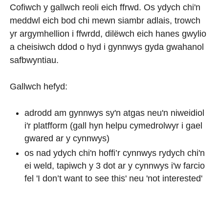
Cofiwch y gallwch reoli eich ffrwd. Os ydych chi'n
meddwl eich bod chi mewn siambr adlais, trowch
yr argymhellion i ffwrdd, dilëwch eich hanes gwylio
a cheisiwch ddod o hyd i gynnwys gyda gwahanol
safbwyntiau.
Gallwch hefyd:
adrodd am gynnwys sy'n atgas neu'n niweidiol
i'r platfform (gall hyn helpu cymedrolwyr i gael
gwared ar y cynnwys)
os nad ydych chi'n hoffi’r cynnwys rydych chi'n
ei weld, tapiwch y 3 dot ar y cynnwys i'w farcio
fel 'I don’t want to see this' neu 'not interested'