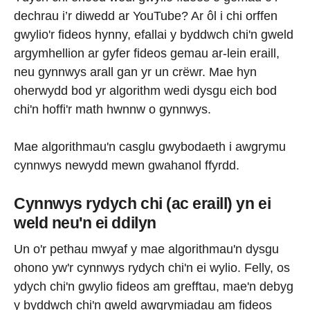
dechrau i’r diwedd ar YouTube? Ar ôl i chi orffen
gwylio'r fideos hynny, efallai y byddwch chi'n gweld
argymhellion ar gyfer fideos gemau ar-lein eraill,
neu gynnwys arall gan yr un crëwr. Mae hyn
oherwydd bod yr algorithm wedi dysgu eich bod
chi'n hoffi'r math hwnnw o gynnwys.
Mae algorithmau'n casglu gwybodaeth i awgrymu
cynnwys newydd mewn gwahanol ffyrdd.
Cynnwys rydych chi (ac eraill) yn ei
weld neu'n ei ddilyn
Un o'r pethau mwyaf y mae algorithmau'n dysgu
ohono yw'r cynnwys rydych chi'n ei wylio. Felly, os
ydych chi'n gwylio fideos am grefftau, mae'n debyg
y byddwch chi'n gweld awgrymiadau am fideos