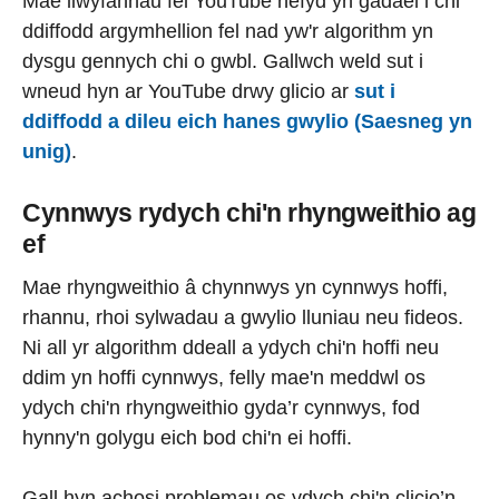
Mae llwyfannau fel YouTube hefyd yn gadael i chi
ddiffodd argymhellion fel nad yw'r algorithm yn
dysgu gennych chi o gwbl. Gallwch weld sut i
wneud hyn ar YouTube drwy glicio ar
sut i
ddiffodd a dileu eich hanes gwylio (Saesneg yn
unig)
.
Cynnwys rydych chi'n rhyngweithio ag
ef
Mae rhyngweithio â chynnwys yn cynnwys hoffi,
rhannu, rhoi sylwadau a gwylio lluniau neu fideos.
Ni all yr algorithm ddeall a ydych chi'n hoffi neu
ddim yn hoffi cynnwys, felly mae'n meddwl os
ydych chi'n rhyngweithio gyda’r cynnwys, fod
hynny'n golygu eich bod chi'n ei hoffi.
Gall hyn achosi problemau os ydych chi'n clicio’n