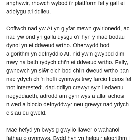
anghywir, rhowch wybod i'r platfform fel y gall ei
adolygu a'i ddileu.
Cofiwch nad yw AI yn glyfar mewn gwirionedd, ac
nad yw ond yn gallu dysgu o'r hyn y mae bodau
dynol yn ei ddweud wrtho. Oherwydd bod
algorithm yn defnyddio AI, nid yw’n gwybod dim
mwy na beth rydych chi’n ei ddweud wrtho. Felly,
gwnewch yn siŵr eich bod chi'n dweud wrtho pan
nad ydych chi'n hoffi cynnwys trwy farcio fideos fel
'not interested', dad-ddilyn crewyr sy'n lledaenu
negyddiaeth, adrodd am gynnwys a allai achosi
niwed a blocio defnyddwyr neu grewyr nad ydych
eisiau eu gweld.
Mae hefyd yn bwysig gwylio llawer o wahanol
fathau o gynnwys. Bydd hyn yn helpu'r algorithm i