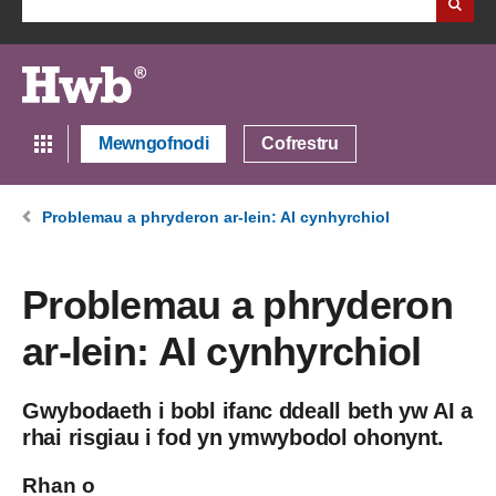
Mewngofnodi
Cofrestru
Problemau a phryderon ar-lein: AI cynhyrchiol
Problemau a phryderon
ar-lein: AI cynhyrchiol
Gwybodaeth i bobl ifanc ddeall beth yw AI a
rhai risgiau i fod yn ymwybodol ohonynt.
Rhan o