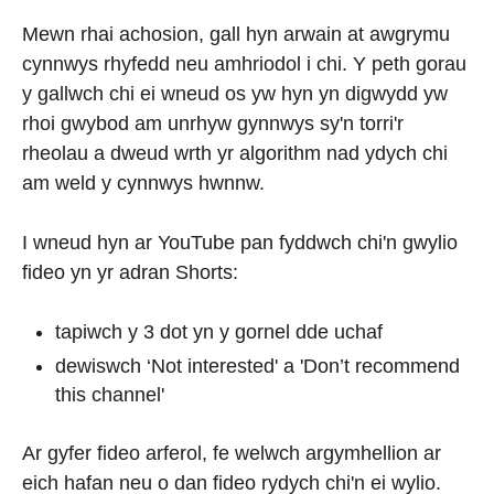
Mewn rhai achosion, gall hyn arwain at awgrymu
cynnwys rhyfedd neu amhriodol i chi. Y peth gorau
y gallwch chi ei wneud os yw hyn yn digwydd yw
rhoi gwybod am unrhyw gynnwys sy'n torri'r
rheolau a dweud wrth yr algorithm nad ydych chi
am weld y cynnwys hwnnw.
I wneud hyn ar YouTube pan fyddwch chi'n gwylio
fideo yn yr adran Shorts:
tapiwch y 3 dot yn y gornel dde uchaf
dewiswch ‘Not interested' a 'Don’t recommend
this channel'
Ar gyfer fideo arferol, fe welwch argymhellion ar
eich hafan neu o dan fideo rydych chi'n ei wylio.