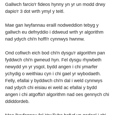
Gallwch farcio'r fideos hynny yn yr un modd drwy
dapio'r 3 dot wrth ymyl y teitl.
Mae gan lwyfannau eraill nodweddion tebyg y
gallwch eu defnyddio i ddweud wrth yr algorithm
nad ydych chi'n hoffi'r cynnwys hwnnw.
Ond cofiwch eich bod chi'n dysgu'r algorithm pan
fyddwch chi'n gwneud hyn. Fel dysgu rhywbeth
newydd yn yr ysgol, bydd angen i chi ymarfer
ychydig o weithiau cyn i chi gael yr wybodaeth.
Felly, efallai y byddwch chi'n dal i weld cynnwys
nad ydych chi eisiau ei weld ac efallai y bydd
angen i chi atgoffa'r algorithm nad oes gennych chi
ddiddordeb.