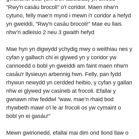
"Rwy'n casáu brocoli" o'r coridor. Maen nhw’n
cytuno, felly mae’n mynd i mewn i'r coridor a hefyd
yn gweiddi, "Rwy'n casáu brocoli!” Mae eu llais
nhw’n adleisio 2 neu 3 gwaith hefyd
Mae hyn yn digwydd ychydig mwy o weithiau nes y
cyfan y gallwch chi ei glywed yn y coridor yw
cannoedd o bobl yn gweiddi am faint maen nhw'n
casáu'r llysieuyn arbennig hwn. Felly, pan fydd
rhywun newydd yn cerdded heibio, y cyfan y gallan
nhw ei glywed yw casineb at frocoli. Efallai y
gwnawn nhw feddwl "waw, mae’n rhaid bod
rhywbeth mawr o'i le ar frocoli os yw cymaint o
bobl yn ei gasáu!"
Mewn gwirionedd, efallai mai dim ond llond llaw o