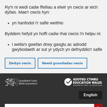
Ry'n ni wedi cadw ffeiliau a elwir yn cwcis ar eich
dyfais. Mae'r cwcis hyn:
yn hanfodol i'r safle weithio
Byddem hefyd yn hoffi cadw rhai cwcis i'n helpu ni:
i wella'n gwefan drwy gasglu ac adrodd
gwybodaeth ar sut yr ydych yn defnyddio'r safle
Derbyn cwcis
Newid gosodiadau cwcis
Neidio
i'r
prif
gynnwy
English