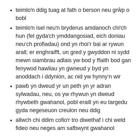
teimlo'n ddig tuag at fath o berson neu grŵp o
bobl
teimlo'n isel neu'n bryderus amdanoch chi'ch
hun (fel gyda'ch ymddangosiad, eich doniau
neu’ch profiadau) ond yn rhoi’r bai ar rywun
arall; er enghraifft, un gred y gwyddon ni sydd
mewn siambrau adlais yw bod y ffaith bod gan
fenywod hawliau yn gwneud y byd yn
anoddach i ddynion, ac nid yw hynny’n wir
pawb yn dweud yr un peth yn yr adran
sylwadau, neu, os yw rhywun yn dweud
rhywbeth gwahanol, pobl eraill yn eu targedu
gyda negeseuon creulon neu ddig
allwch chi ddim cofio'r tro diwethaf i chi weld
fideo neu neges am safbwynt gwahanol