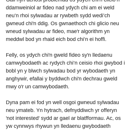
ddamweiniol ar fideo nad ydych chi am ei weld
neu’n rhoi sylwadau ar rywbeth sydd wedi’ch
gwneud chi'n ddig. Os gwnaethoch chi glicio neu
wneud sylwadau ar fideo, mae'r algorithm yn
meddwl bod yn rhaid eich bod chi’n ei hoffi.
Felly, os ydych chi'n gweld fideo sy'n lledaenu
camwybodaeth ac rydych chi’n ceisio rhoi gwybod i
bobl yn y blwch sylwadau bod yr wybodaeth yn
anghywir, efallai y byddwch chi'n dechrau gweld
mwy o'r un camwybodaeth.
Dyna pam ei fod yn well osgoi gwneud sylwadau
neu ymateb. Yn hytrach, defnyddiwch yr offeryn
'not interested' sydd ar gael ar blatfformau. Ac, os
yw cynnwys rhywun yn lledaenu gwybodaeth