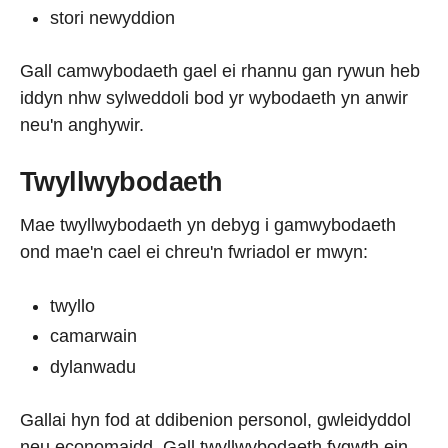
stori newyddion
Gall camwybodaeth gael ei rhannu gan rywun heb
iddyn nhw sylweddoli bod yr wybodaeth yn anwir
neu'n anghywir.
Twyllwybodaeth
Mae twyllwybodaeth yn debyg i gamwybodaeth
ond mae'n cael ei chreu'n fwriadol er mwyn:
twyllo
camarwain
dylanwadu
Gallai hyn fod at ddibenion personol, gwleidyddol
neu economaidd. Gall twyllwybodaeth fygwth ein