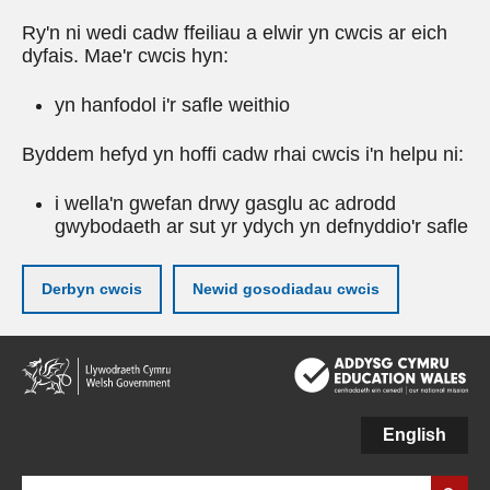
Ry'n ni wedi cadw ffeiliau a elwir yn cwcis ar eich
dyfais. Mae'r cwcis hyn:
yn hanfodol i'r safle weithio
Byddem hefyd yn hoffi cadw rhai cwcis i'n helpu ni:
i wella'n gwefan drwy gasglu ac adrodd
gwybodaeth ar sut yr ydych yn defnyddio'r safle
Derbyn cwcis
Newid gosodiadau cwcis
Neidio
i'r
prif
gynnwy
English