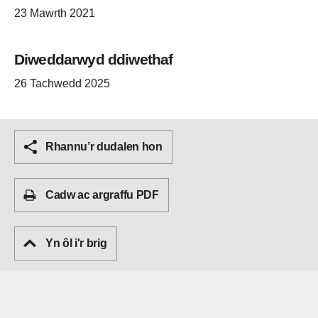
23 Mawrth 2021
Diweddarwyd ddiwethaf
26 Tachwedd 2025
Rhannu’r dudalen hon
Cadw ac argraffu PDF
Yn ôl i'r brig