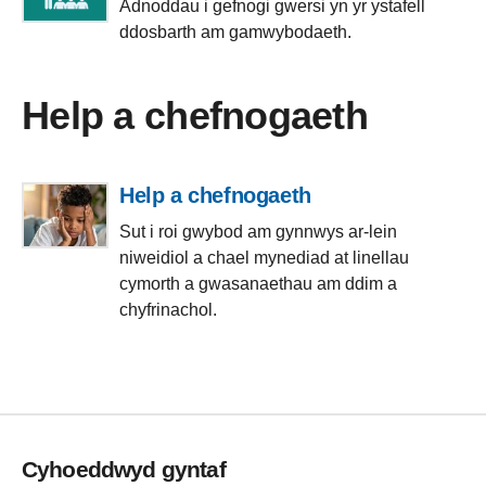
Adnoddau i gefnogi gwersi yn yr ystafell
ddosbarth am gamwybodaeth.
Help a chefnogaeth
Help a chefnogaeth
Sut i roi gwybod am gynnwys ar-lein
niweidiol a chael mynediad at linellau
cymorth a gwasanaethau am ddim a
chyfrinachol.
Cyhoeddwyd gyntaf