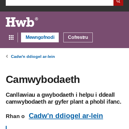
Mewngofnodi
Cofrestru
Cadw'n ddiogel ar-lein
Camwybodaeth
Canllawiau a gwybodaeth i helpu i ddeall
camwybodaeth ar gyfer plant a phobl ifanc.
Cadw'n ddiogel ar-lein
Rhan o