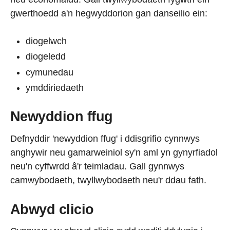
gwerthoedd a'n hegwyddorion gan danseilio ein:
diogelwch
diogeledd
cymunedau
ymddiriedaeth
Newyddion ffug
Defnyddir 'newyddion ffug' i ddisgrifio cynnwys
anghywir neu gamarweiniol sy'n aml yn gynyrfiadol
neu'n cyffwrdd â'r teimladau. Gall gynnwys
camwybodaeth, twyllwybodaeth neu'r ddau fath.
Abwyd clicio