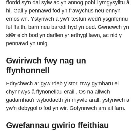
ffordd sy'n dal sylw ac yn annog pobl i ymgysylltu â
hi. Gall y pennawd fod yn frawychus neu ennyn
emosiwn. Ystyriwch a yw’r testun wedi'i ysgrifennu
fel ffaith, barn neu barodi hyd yn oed. Gwnewch yn
siŵr eich bod yn darllen yr erthygl lawn, ac nid y
pennawd yn unig.
Gwiriwch fwy nag un
ffynhonnell
Edrychwch ar gywirdeb y stori trwy gymharu ei
chynnwys â ffynonellau eraill. Os na allwch
gadarnhau'r wybodaeth yn rhywle arall, ystyriwch a
yw'n debygol o fod yn wir. Gofynnwch am ail farn.
Gwefannau gwirio ffeithiau