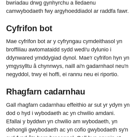
bwriadau drwg gynhyrchu a lledaenu
camwybodaeth fwy argyhoeddiadol ar raddfa fawr.
Cyfrifon bot
Mae cyfrifon bot ar y cyfryngau cymdeithasol yn
broffiliau awtomataidd sydd wedi'u dylunio i
ddynwared ymddygiad dynol. Mae'r cyfrifon hyn yn
ymgysylltu â chynnwys, naill ai'n gadarnhaol neu'n
negyddol, trwy ei hoffi, ei rannu neu ei riportio.
Rhagfarn cadarnhau
Gall rhagfarn cadarnhau effeithio ar sut yr ydym yn
dod o hyd i wybodaeth ac yn chwilio amdani.
Efallai y byddwn yn chwilio am wybodaeth, yn
dehongli gwybodaeth ac yn cofio gwybodaeth sy'n