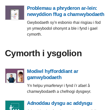
Problemau a phryderon ar-lein:
newyddion ffug a chamwybodaeth
Gwybodaeth sy'n esbonio rhai risgiau i fod
yn ymwybodol ohonynt a ble i fynd i gael
cymorth.
Cymorth i ysgolion
Modiwl hyfforddiant ar
gamwybodaeth
Yn helpu ymarferwyr i fynd i'r afael â
chamwybodaeth a chefnogi dysgwyr.
Adnoddau dysgu ac addysgu