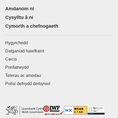
Amdanom ni
Cysylltu â ni
Cymorth a chefnogaeth
Hygyrchedd
Datganiad hawlfraint
Cwcis
Preifatrwydd
Telerau ac amodau
Polisi defnydd derbyniol