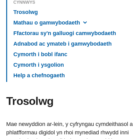
CYNNWYS
Trosolwg
Mathau o gamwybodaeth
Ffactorau sy'n galluogi camwybodaeth
Adnabod ac ymateb i gamwybodaeth
Cymorth i bobl ifanc
Cymorth i ysgolion
Help a chefnogaeth
Trosolwg
Mae newyddion ar-lein, y cyfryngau cymdeithasol a
phlatfformau digidol yn rhoi mynediad rhwydd inni