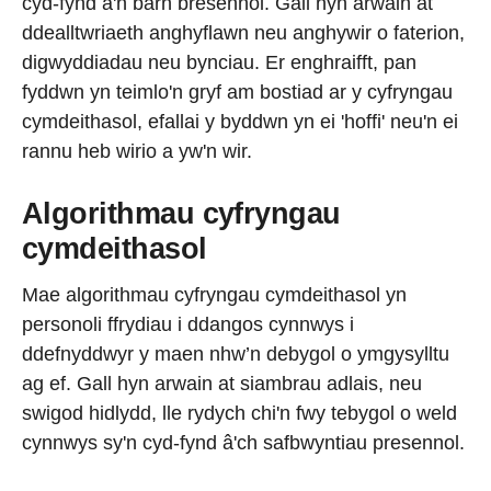
cyd-fynd â'n barn bresennol. Gall hyn arwain at
ddealltwriaeth anghyflawn neu anghywir o faterion,
digwyddiadau neu bynciau. Er enghraifft, pan
fyddwn yn teimlo'n gryf am bostiad ar y cyfryngau
cymdeithasol, efallai y byddwn yn ei 'hoffi' neu'n ei
rannu heb wirio a yw'n wir.
Algorithmau cyfryngau
cymdeithasol
Mae algorithmau cyfryngau cymdeithasol yn
personoli ffrydiau i ddangos cynnwys i
ddefnyddwyr y maen nhw’n debygol o ymgysylltu
ag ef. Gall hyn arwain at siambrau adlais, neu
swigod hidlydd, lle rydych chi'n fwy tebygol o weld
cynnwys sy'n cyd-fynd â'ch safbwyntiau presennol.