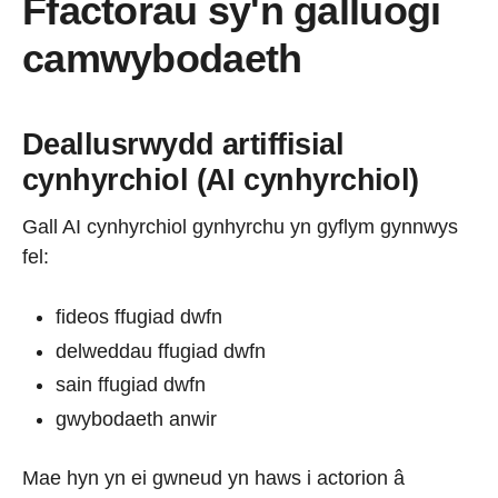
Ffactorau sy'n galluogi
camwybodaeth
Deallusrwydd artiffisial
cynhyrchiol (AI cynhyrchiol)
Gall AI cynhyrchiol gynhyrchu yn gyflym gynnwys
fel:
fideos ffugiad dwfn
delweddau ffugiad dwfn
sain ffugiad dwfn
gwybodaeth anwir
Mae hyn yn ei gwneud yn haws i actorion â