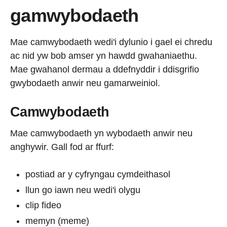
gamwybodaeth
Mae camwybodaeth wedi'i dylunio i gael ei chredu
ac nid yw bob amser yn hawdd gwahaniaethu.
Mae gwahanol dermau a ddefnyddir i ddisgrifio
gwybodaeth anwir neu gamarweiniol.
Camwybodaeth
Mae camwybodaeth yn wybodaeth anwir neu
anghywir. Gall fod ar ffurf:
postiad ar y cyfryngau cymdeithasol
llun go iawn neu wedi'i olygu
clip fideo
memyn (meme)