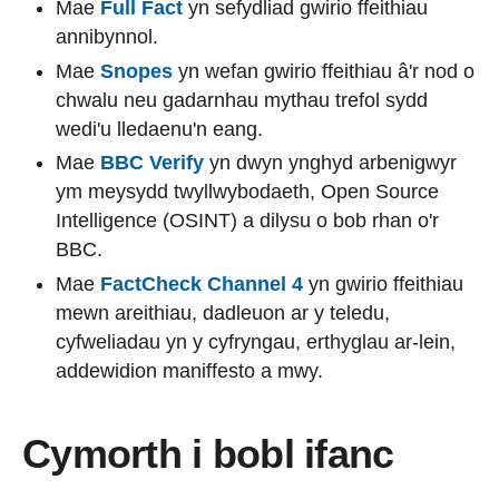
Mae
Full Fact
yn sefydliad gwirio ffeithiau
annibynnol.
Mae
Snopes
yn wefan gwirio ffeithiau â'r nod o
chwalu neu gadarnhau mythau trefol sydd
wedi'u lledaenu'n eang.
Mae
BBC Verify
yn dwyn ynghyd arbenigwyr
ym meysydd twyllwybodaeth, Open Source
Intelligence (OSINT) a dilysu o bob rhan o'r
BBC.
Mae
FactCheck Channel 4
yn gwirio ffeithiau
mewn areithiau, dadleuon ar y teledu,
cyfweliadau yn y cyfryngau, erthyglau ar-lein,
addewidion maniffesto a mwy.
Cymorth i bobl ifanc