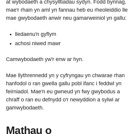
at wybodaeth a chysylltiadau sydyn. Fodd bynnag,
mae'r rhain yn aml yn fannau heb eu rheoleiddio lle
mae gwybodaeth anwir neu gamarweiniol yn gallu:
lledaenu'n gyflym
achosi niwed mawr
Camwybodaeth yw'r enw ar hyn.
Mae llythrennedd yn y cyfryngau yn chwarae rhan
hanfodol o ran gwella gallu pobl ifanc i feddwl yn
feirniadol. Mae'n eu gwneud yn fwy gwybodus a
chraff o ran eu defnydd o'r newyddion a sylwi ar
gamwybodaeth.
Mathau o