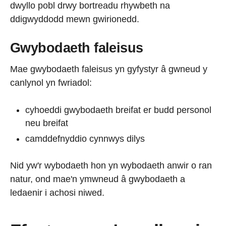
dwyllo pobl drwy bortreadu rhywbeth na
ddigwyddodd mewn gwirionedd.
Gwybodaeth faleisus
Mae gwybodaeth faleisus yn gyfystyr â gwneud y
canlynol yn fwriadol:
cyhoeddi gwybodaeth breifat er budd personol
neu breifat
camddefnyddio cynnwys dilys
Nid yw'r wybodaeth hon yn wybodaeth anwir o ran
natur, ond mae'n ymwneud â gwybodaeth a
ledaenir i achosi niwed.