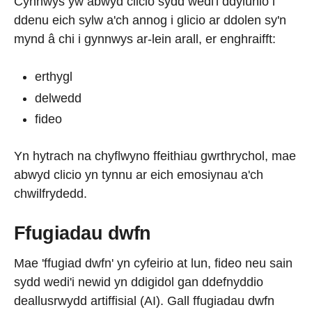
Cynnwys yw abwyd clicio sydd wedi'i ddylunio i
ddenu eich sylw a'ch annog i glicio ar ddolen sy'n
mynd â chi i gynnwys ar-lein arall, er enghraifft:
erthygl
delwedd
fideo
Yn hytrach na chyflwyno ffeithiau gwrthrychol, mae
abwyd clicio yn tynnu ar eich emosiynau a'ch
chwilfrydedd.
Ffugiadau dwfn
Mae 'ffugiad dwfn' yn cyfeirio at lun, fideo neu sain
sydd wedi'i newid yn ddigidol gan ddefnyddio
deallusrwydd artiffisial (AI). Gall ffugiadau dwfn