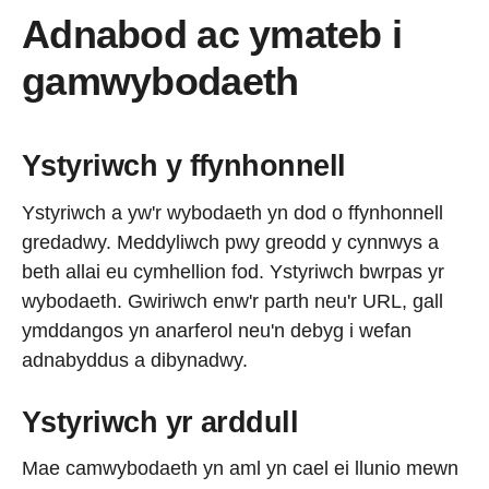
Adnabod ac ymateb i
gamwybodaeth
Ystyriwch y ffynhonnell
Ystyriwch a yw'r wybodaeth yn dod o ffynhonnell
gredadwy. Meddyliwch pwy greodd y cynnwys a
beth allai eu cymhellion fod. Ystyriwch bwrpas yr
wybodaeth. Gwiriwch enw'r parth neu'r URL, gall
ymddangos yn anarferol neu'n debyg i wefan
adnabyddus a dibynadwy.
Ystyriwch yr arddull
Mae camwybodaeth yn aml yn cael ei llunio mewn