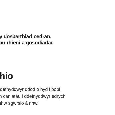
y dosbarthiad oedran,
hau rhieni a gosodiadau
hio
defnyddwyr ddod o hyd i bobl
yn caniatáu i ddefnyddwyr edrych
 nhw sgwrsio â nhw.