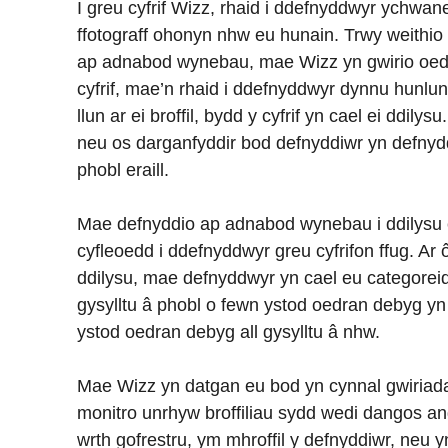
I greu cyfrif Wizz, rhaid i ddefnyddwyr ychwa
ffotograff ohonyn nhw eu hunain. Trwy weithi
ap adnabod wynebau, mae Wizz yn gwirio oedr
cyfrif, mae’n rhaid i ddefnyddwyr dynnu hunlun.
llun ar ei broffil, bydd y cyfrif yn cael ei ddilys
neu os darganfyddir bod defnyddiwr yn defnyddi
phobl eraill.
Mae defnyddio ap adnabod wynebau i ddilysu c
cyfleoedd i ddefnyddwyr greu cyfrifon ffug. Ar ôl
ddilysu, mae defnyddwyr yn cael eu categoreid
gysylltu â phobl o fewn ystod oedran debyg yn
ystod oedran debyg all gysylltu â nhw.
Mae Wizz yn datgan eu bod yn cynnal gwiriada
monitro unrhyw broffiliau sydd wedi dangos
wrth gofrestru, ym mhroffil y defnyddiwr, neu 