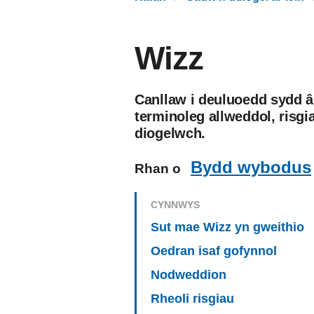
Wizz
Canllaw i deuluoedd sydd â
terminoleg allweddol, risgi
diogelwch.
Bydd wybodus
Rhan o
CYNNWYS
Sut mae Wizz yn gweithio
Oedran isaf gofynnol
Nodweddion
Rheoli risgiau