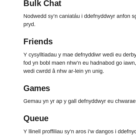
Bulk Chat
Nodwedd sy’n caniatáu i ddefnyddwyr anfon sgwr
pryd.
Friends
Y cysylltiadau y mae defnyddiwr wedi eu derbyn 
fod yn bobl maen nhw’n eu hadnabod go iawn,
wedi cwrdd â nhw ar-lein yn unig.
Games
Gemau yn yr ap y gall defnyddwyr eu chwarae 
Queue
Y llinell proffiliau sy’n aros i’w dangos i ddef