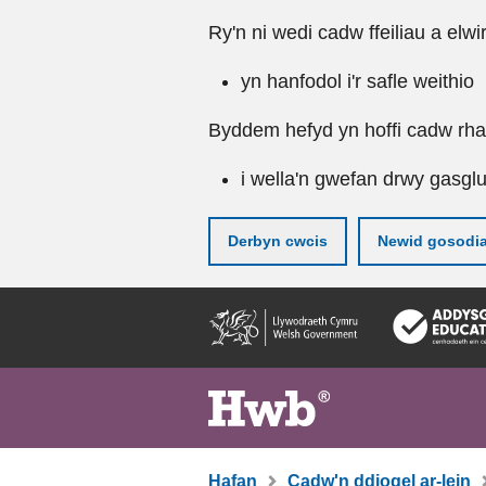
Ry'n ni wedi cadw ffeiliau a elwi
yn hanfodol i'r safle weithio
Byddem hefyd yn hoffi cadw rhai 
i wella'n gwefan drwy gasgl
Derbyn cwcis
Newid gosodi
Neidio
i'r
prif
gynnwy
Hafan
Cadw'n ddiogel ar-lein