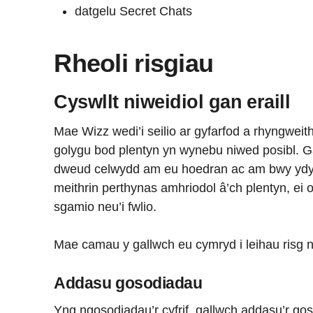
datgelu Secret Chats
Rheoli risgiau
Cyswllt niweidiol gan eraill
Mae Wizz wedi’i seilio ar gyfarfod a rhyngweithi
golygu bod plentyn yn wynebu niwed posibl. Ga
dweud celwydd am eu hoedran ac am bwy ydyn
meithrin perthynas amhriodol â’ch plentyn, ei 
sgamio neu’i fwlio.
Mae camau y gallwch eu cymryd i leihau risg n
Addasu gosodiadau
Yng ngosodiadau’r cyfrif, gallwch addasu’r go