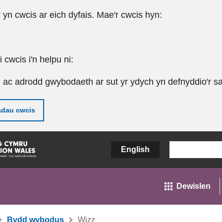
r yn cwcis ar eich dyfais. Mae'r cwcis hyn:
cwcis i'n helpu ni:
u ac adrodd gwybodaeth ar sut yr ydych yn defnyddio'r sa
adau cwcis
English
Dewislen
Bydd wybodus
Wizz