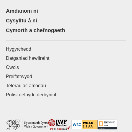
Amdanom ni
Cysylltu â ni
Cymorth a chefnogaeth
Hygyrchedd
Datganiad hawlfraint
Cwcis
Preifatrwydd
Telerau ac amodau
Polisi defnydd derbyniol