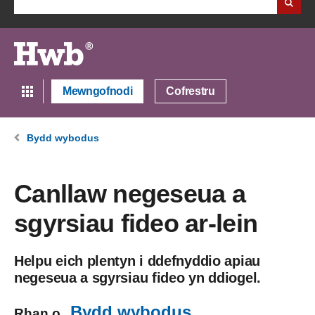
Mewngofnodi
Cofrestru
Bydd wybodus
Canllaw negeseua a
sgyrsiau fideo ar-lein
Helpu eich plentyn i ddefnyddio apiau
negeseua a sgyrsiau fideo yn ddiogel.
Bydd wybodus
Rhan o