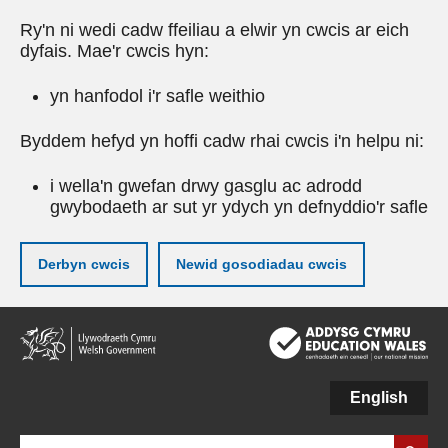
Ry'n ni wedi cadw ffeiliau a elwir yn cwcis ar eich
dyfais. Mae'r cwcis hyn:
yn hanfodol i'r safle weithio
Byddem hefyd yn hoffi cadw rhai cwcis i'n helpu ni:
i wella'n gwefan drwy gasglu ac adrodd
gwybodaeth ar sut yr ydych yn defnyddio'r safle
Derbyn cwcis
Newid gosodiadau cwcis
Neidio
i'r
prif
gynnwy
English