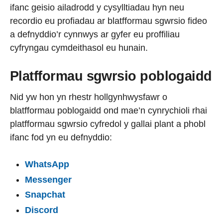
ifanc geisio ailadrodd y cysylltiadau hyn neu
recordio eu profiadau ar blatfformau sgwrsio fideo
a defnyddio’r cynnwys ar gyfer eu proffiliau
cyfryngau cymdeithasol eu hunain.
Platfformau sgwrsio poblogaidd
Nid yw hon yn rhestr hollgynhwysfawr o
blatfformau poblogaidd ond mae’n cynrychioli rhai
platfformau sgwrsio cyfredol y gallai plant a phobl
ifanc fod yn eu defnyddio:
WhatsApp
Messenger
Snapchat
Discord