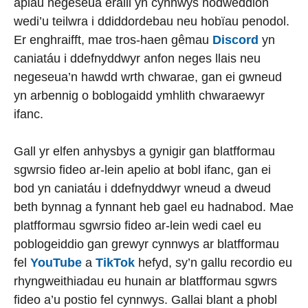
apiau negeseua eraill yn cynnwys nodweddion
wedi’u teilwra i ddiddordebau neu hobïau penodol.
Er enghraifft, mae tros-haen gêmau
Discord
yn
caniatáu i ddefnyddwyr anfon neges llais neu
negeseua’n hawdd wrth chwarae, gan ei gwneud
yn arbennig o boblogaidd ymhlith chwaraewyr
ifanc.
Gall yr elfen anhysbys a gynigir gan blatfformau
sgwrsio fideo ar-lein apelio at bobl ifanc, gan ei
bod yn caniatáu i ddefnyddwyr wneud a dweud
beth bynnag a fynnant heb gael eu hadnabod. Mae
platfformau sgwrsio fideo ar-lein wedi cael eu
poblogeiddio gan grewyr cynnwys ar blatfformau
fel
YouTube
a
TikTok
hefyd, sy’n gallu recordio eu
rhyngweithiadau eu hunain ar blatfformau sgwrs
fideo a’u postio fel cynnwys. Gallai blant a phobl