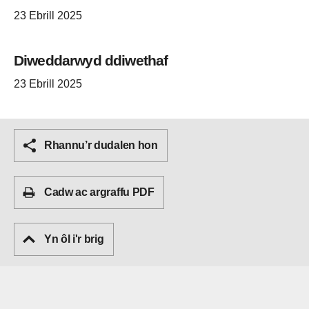
23 Ebrill 2025
Diweddarwyd ddiwethaf
23 Ebrill 2025
Rhannu’r dudalen hon
Cadw ac argraffu PDF
Yn ôl i'r brig