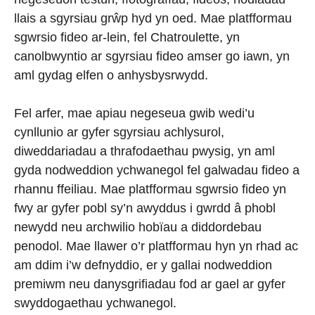
llais a sgyrsiau grŵp hyd yn oed. Mae platfformau
sgwrsio fideo ar-lein, fel Chatroulette, yn
canolbwyntio ar sgyrsiau fideo amser go iawn, yn
aml gydag elfen o anhysbysrwydd.
Fel arfer, mae apiau negeseua gwib wedi’u
cynllunio ar gyfer sgyrsiau achlysurol,
diweddariadau a thrafodaethau pwysig, yn aml
gyda nodweddion ychwanegol fel galwadau fideo a
rhannu ffeiliau. Mae platfformau sgwrsio fideo yn
fwy ar gyfer pobl sy’n awyddus i gwrdd â phobl
newydd neu archwilio hobïau a diddordebau
penodol. Mae llawer o’r platfformau hyn yn rhad ac
am ddim i’w defnyddio, er y gallai nodweddion
premiwm neu danysgrifiadau fod ar gael ar gyfer
swyddogaethau ychwanegol.