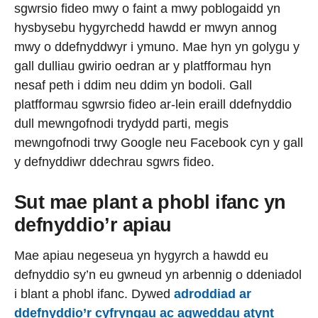
sgwrsio fideo mwy o faint a mwy poblogaidd yn
hysbysebu hygyrchedd hawdd er mwyn annog
mwy o ddefnyddwyr i ymuno. Mae hyn yn golygu y
gall dulliau gwirio oedran ar y platfformau hyn
nesaf peth i ddim neu ddim yn bodoli. Gall
platfformau sgwrsio fideo ar-lein eraill ddefnyddio
dull mewngofnodi trydydd parti, megis
mewngofnodi trwy Google neu Facebook cyn y gall
y defnyddiwr ddechrau sgwrs fideo.
Sut mae plant a phobl ifanc yn
defnyddio’r apiau
Mae apiau negeseua yn hygyrch a hawdd eu
defnyddio sy’n eu gwneud yn arbennig o ddeniadol
i blant a phobl ifanc. Dywed
adroddiad ar
ddefnyddio’r cyfryngau ac agweddau atynt