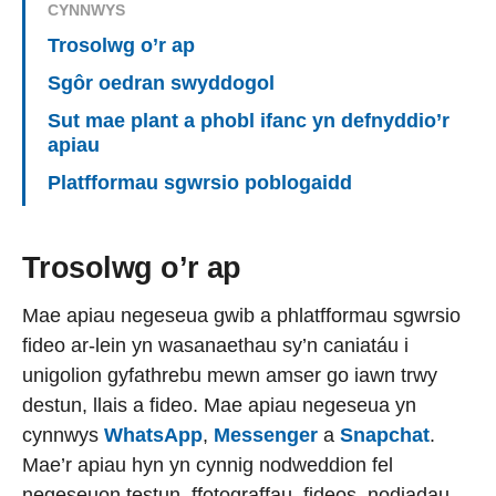
CYNNWYS
Trosolwg o’r ap
Sgôr oedran swyddogol
Sut mae plant a phobl ifanc yn defnyddio’r
apiau
Platfformau sgwrsio poblogaidd
Trosolwg o’r ap
Mae apiau negeseua gwib a phlatfformau sgwrsio
fideo ar-lein yn wasanaethau sy’n caniatáu i
unigolion gyfathrebu mewn amser go iawn trwy
destun, llais a fideo. Mae apiau negeseua yn
cynnwys
WhatsApp
,
Messenger
a
Snapchat
.
Mae’r apiau hyn yn cynnig nodweddion fel
negeseuon testun, ffotograffau, fideos, nodiadau