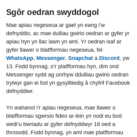
Sgôr oedran swyddogol
Mae apiau negeseua ar gael yn eang i’w
defnyddio, ac mae dulliau gwirio oedran ar gyfer yr
apiau hyn yn llac iawn yn aml. Yr oedran isaf ar
gyfer llawer o blatfformau negeseua, fel
WhatsApp
,
Messenger
,
Snapchat
a
Discord
, yw
13. Fodd bynnag, o’r platfformau hyn, dim ond
Messenger sydd ag unrhyw ddulliau gwirio oedran
trylwyr gan ei fod yn gysylltiedig â chyfrif Facebook
defnyddiwr.
Yn wahanol i’r apiau negeseua, mae llawer o
blatfformau sgwrsio fideo ar-lein yn nodi eu bod
wedi’u bwriadu ar gyfer defnyddwyr 18 oed a
throsodd. Fodd bynnag, yn aml mae platfformau