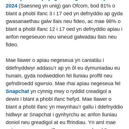
2024
(Saesneg yn unig) gan Ofcom, bod 81% o
blant a phobl ifanc 3 i 17 oed yn defnyddio ap gyda
gwasanaethau galw llais neu fideo, ac mae 98% o
blant a phobl ifanc 12 i 17 oed yn defnyddio apiau i
anfon negeseuon neu wneud galwadau llais neu
fideo.
Mae llawer o apiau negeseua yn caniatáu i
ddefnyddwyr addasu’r ap yn ôl eu dymuniadau eu
hunain, gyda nodweddion fel lluniau proffil neu
gefndiroedd sgwrsio. Mae rhai apiau negeseua fel
Snapchat
yn cynnig mwy o ryddid creadigol a
dewis i blant a phobl ifanc hefyd. Mae llawer o
blant a phobl ifanc yn mwynhau’r gallu i ddefnyddio
hidlwyr ar Snapchat i gynhyrchu ac anfon lluniau
doniol neu greadigol at eu ffrindiau. Yn aml mae