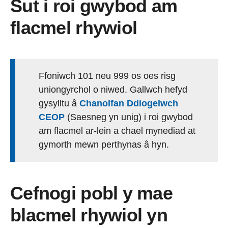
Sut i roi gwybod am
flacmel rhywiol
Ffoniwch 101 neu 999 os oes risg
uniongyrchol o niwed. Gallwch hefyd
gysylltu â
Chanolfan Ddiogelwch
CEOP
(Saesneg yn unig) i roi gwybod
am flacmel ar-lein a chael mynediad at
gymorth mewn perthynas â hyn.
Cefnogi pobl y mae
blacmel rhywiol yn