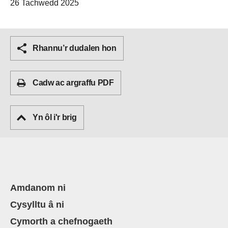
26 Tachwedd 2025
Rhannu’r dudalen hon
Cadw ac argraffu PDF
Yn ôl i'r brig
Amdanom ni
Cysylltu â ni
Cymorth a chefnogaeth