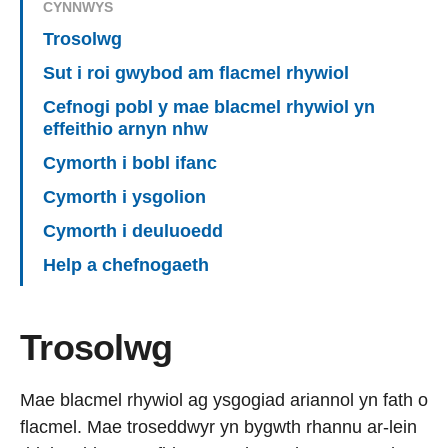
CYNNWYS
Trosolwg
Sut i roi gwybod am flacmel rhywiol
Cefnogi pobl y mae blacmel rhywiol yn
effeithio arnyn nhw
Cymorth i bobl ifanc
Cymorth i ysgolion
Cymorth i deuluoedd
Help a chefnogaeth
Trosolwg
Mae blacmel rhywiol ag ysgogiad ariannol yn fath o
flacmel. Mae troseddwyr yn bygwth rhannu ar-lein