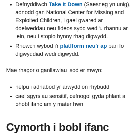
Defnyddiwch
Take It Down
(Saesneg yn unig),
adnodd gan National Center for Missing and
Exploited Children, i gael gwared ar
ddelweddau neu fideos sydd wedi'u rhannu ar-
lein, neu i stopio hynny rhag digwydd.
Rhowch wybod i'r
platfform neu'r ap
pan fo
digwyddiad wedi digwydd.
Mae rhagor o ganllawiau isod er mwyn:
helpu i adnabod yr arwyddion rhybudd
cael sgyrsiau sensitif, cefnogol gyda phlant a
phobl ifanc am y mater hwn
Cymorth i bobl ifanc