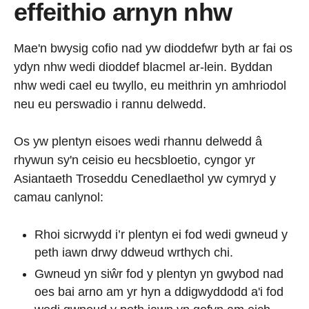
effeithio arnyn nhw
Mae'n bwysig cofio nad yw dioddefwr byth ar fai os
ydyn nhw wedi dioddef blacmel ar-lein. Byddan
nhw wedi cael eu twyllo, eu meithrin yn amhriodol
neu eu perswadio i rannu delwedd.
Os yw plentyn eisoes wedi rhannu delwedd â
rhywun sy'n ceisio eu hecsbloetio, cyngor yr
Asiantaeth Troseddu Cenedlaethol yw cymryd y
camau canlynol:
Rhoi sicrwydd i’r plentyn ei fod wedi gwneud y
peth iawn drwy ddweud wrthych chi.
Gwneud yn siŵr fod y plentyn yn gwybod nad
oes bai arno am yr hyn a ddigwyddodd a'i fod