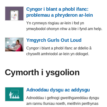
Cyngor i blant a phobl ifanc:
problemau a phryderon ar-lein
Yn cynnwys risgiau ar-lein i fod yn
ymwybodol ohonyn nhw a ble i fynd am help.
Ymgyrch Gurls Out Loud
Cyngor i blant a phobl ifanc ar ddelio â
chyswllt amhriodol ar-lein yn ddiogel.
Cymorth i ysgolion
Adnoddau dysgu ac addysgu
Adnoddau i gefnogi gweithgareddau dysgu
am rannu lluniau noeth, meithrin perthynas