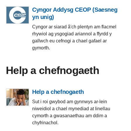
Cyngor Addysg CEOP (Saesneg
yn unig)
Cyngor ar siarad â'ch plentyn am flacmel
rhywiol ag ysgogiad ariannol a ffyrdd y
gallwch eu cefnogi a chael gafael ar
gymorth.
Help a chefnogaeth
Help a chefnogaeth
Sut i roi gwybod am gynnwys ar-lein
niweidiol a chael mynediad at linellau
cymorth a gwasanaethau am ddim a
chyfrinachol.