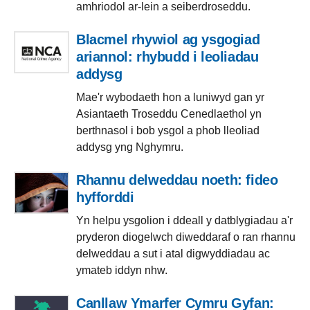
amhriodol ar-lein a seiberdroseddu.
Blacmel rhywiol ag ysgogiad
ariannol: rhybudd i leoliadau
addysg
Mae'r wybodaeth hon a luniwyd gan yr
Asiantaeth Troseddu Cenedlaethol yn
berthnasol i bob ysgol a phob lleoliad
addysg yng Nghymru.
Rhannu delweddau noeth: fideo
hyfforddi
Yn helpu ysgolion i ddeall y datblygiadau a'r
pryderon diogelwch diweddaraf o ran rhannu
delweddau a sut i atal digwyddiadau ac
ymateb iddyn nhw.
Canllaw Ymarfer Cymru Gyfan: