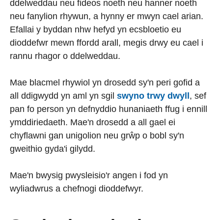
ddelweddau neu fideos noeth neu hanner noeth
neu fanylion rhywun, a hynny er mwyn cael arian.
Efallai y byddan nhw hefyd yn ecsbloetio eu
dioddefwr mewn ffordd arall, megis drwy eu cael i
rannu rhagor o ddelweddau.
Mae blacmel rhywiol yn drosedd sy'n peri gofid a
all ddigwydd yn aml yn sgil
swyno trwy dwyll
, sef
pan fo person yn defnyddio hunaniaeth ffug i ennill
ymddiriedaeth. Mae'n drosedd a all gael ei
chyflawni gan unigolion neu grŵp o bobl sy'n
gweithio gyda'i gilydd.
Mae'n bwysig pwysleisio'r angen i fod yn
wyliadwrus a chefnogi dioddefwyr.