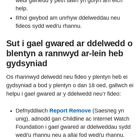
wedi gwneud y peth iawn yn gofyn am eich
help.
Rhoi gwybod am unrhyw ddelweddau neu
fideos sydd wedi'u rhannu.
Sut i gael gwared ar ddelwedd o
blentyn a rannwyd ar-lein heb
gydsyniad
Os rhannwyd delwedd neu fideo y plentyn heb ei
gydsyniad a bod y plentyn o dan 18 oed, gallwch ei
helpu i gael gwared ar y ddelwedd neu’r fideo:
Defnyddiwch
Report Remove
(Saesneg yn
unig), adnodd gan Childline ac Internet Watch
Foundation i gael gwared ar ddelweddau sydd
wedi'u rhannu neu a allai fod wedi'u rhannu.