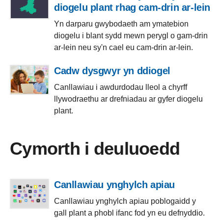
diogelu plant rhag cam-drin ar-lein
Yn darparu gwybodaeth am ymatebion
diogelu i blant sydd mewn perygl o gam-drin
ar-lein neu sy'n cael eu cam-drin ar-lein.
Cadw dysgwyr yn ddiogel
Canllawiau i awdurdodau lleol a chyrff
llywodraethu ar drefniadau ar gyfer diogelu
plant.
Cymorth i deuluoedd
Canllawiau ynghylch apiau
Canllawiau ynghylch apiau poblogaidd y
gall plant a phobl ifanc fod yn eu defnyddio.