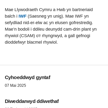
Mae Llywodraeth Cymru a Hwb yn bartneriaid
balch i
IWF
(Saesneg yn unig). Mae IWF yn
sefydliad nid-er-elw ac yn elusen gofrestredig.
Mae’n bodoli i ddileu deunydd cam-drin plant yn
rhywiol (CSAM) o'r rhyngrwyd, a gall gefnogi
dioddefwyr blacmel rhywiol.
Cyhoeddwyd gyntaf
07 Mai 2025
Diweddarwyd ddiwethaf