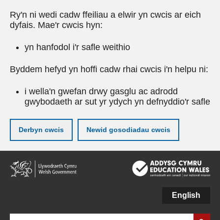
Ry'n ni wedi cadw ffeiliau a elwir yn cwcis ar eich
dyfais. Mae'r cwcis hyn:
yn hanfodol i'r safle weithio
Byddem hefyd yn hoffi cadw rhai cwcis i'n helpu ni:
i wella'n gwefan drwy gasglu ac adrodd
gwybodaeth ar sut yr ydych yn defnyddio'r safle
Derbyn cwcis
Newid gosodiadau cwcis
Neidio
i'r
prif
gynnwy
English