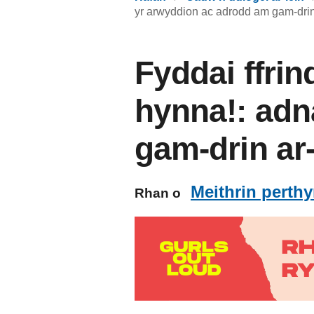
yr arwyddion ac adrodd am gam-drin
Fyddai ffri
hynna!: adn
gam-drin ar-
Meithrin perthy
Rhan o