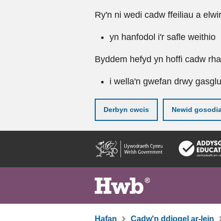
Ry'n ni wedi cadw ffeiliau a elwi
yn hanfodol i'r safle weithio
Byddem hefyd yn hoffi cadw rhai 
i wella'n gwefan drwy gasgl
Derbyn cwcis
Newid gosodi
Neidio
i'r
prif
gynnwy
Hafan
Cadw'n ddiogel ar-lein