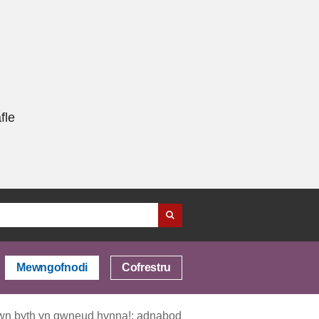
fle
Mewngofnodi
Cofrestru
iawn byth yn gwneud hynna!: adnabod