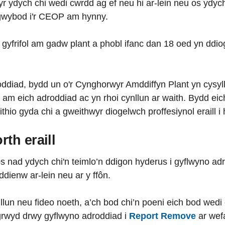
r ydych chi wedi cwrdd ag ef neu hi ar-lein neu os ydyc
i gwybod i'r CEOP am hynny.
gyfrifol am gadw plant a phobl ifanc dan 18 oed yn ddio
ddiad, bydd un o'r Cynghorwyr Amddiffyn Plant yn cysyll
 am eich adroddiad ac yn rhoi cynllun ar waith. Bydd eic
io gyda chi a gweithwyr diogelwch proffesiynol eraill i 
th eraill
s nad ydych chi'n teimlo’n ddigon hyderus i gyflwyno adr
ddienw ar-lein neu ar y ffôn.
lun neu fideo noeth, a’ch bod chi’n poeni eich bod wedi c
ngrwyd drwy gyflwyno adroddiad i
Report Remove
ar wefa