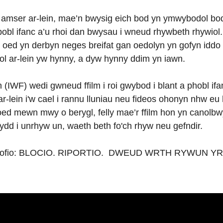
 amser ar-lein, mae’n bwysig eich bod yn ymwybodol bod 
obl ifanc a’u rhoi dan bwysau i wneud rhywbeth rhywiol. 
 oed yn derbyn neges breifat gan oedolyn yn gofyn iddo 
ol ar-lein yw hynny, a dyw hynny ddim yn iawn.
(IWF) wedi gwneud ffilm i roi gwybod i blant a phobl ifa
-lein i'w cael i rannu lluniau neu fideos ohonyn nhw eu
ed mewn mwy o berygl, felly mae’r ffilm hon yn canolbw
dd i unrhyw un, waeth beth fo'ch rhyw neu gefndir.
m i i gofio: BLOCIO. RIPORTIO. DWEUD WRTH RYWUN