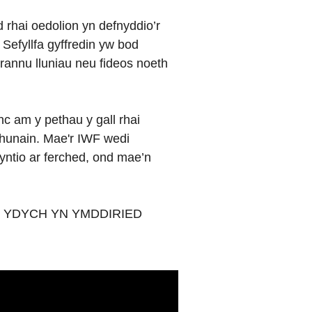
rhai oedolion yn defnyddio’r
Sefyllfa gyffredin yw bod
rannu lluniau neu fideos noeth
nc am y pethau y gall rhai
 hunain. Mae'r IWF wedi
yntio ar ferched, ond mae’n
 YR YDYCH YN YMDDIRIED