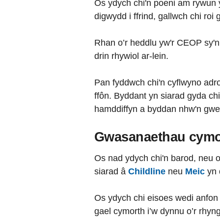
Os ydych chi'n poeni am rywun y
digwydd i ffrind, gallwch chi ro
Rhan o’r heddlu yw'r CEOP sy'n 
drin rhywiol ar-lein.
Pan fyddwch chi'n cyflwyno adro
ffôn. Byddant yn siarad gyda chi
hamddiffyn a byddan nhw'n gweith
Gwasanaethau cymor
Os nad ydych chi'n barod, neu o
siarad â
Childline
neu
Meic
yn 
Os ydych chi eisoes wedi anfon l
gael cymorth i’w dynnu o’r rhy