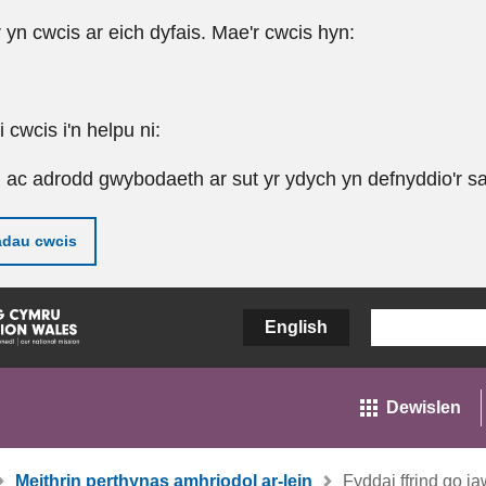
r yn cwcis ar eich dyfais. Mae'r cwcis hyn:
cwcis i'n helpu ni:
u ac adrodd gwybodaeth ar sut yr ydych yn defnyddio'r sa
adau cwcis
English
Dewislen
Meithrin perthynas amhriodol ar-lein
Fyddai ffrind go 