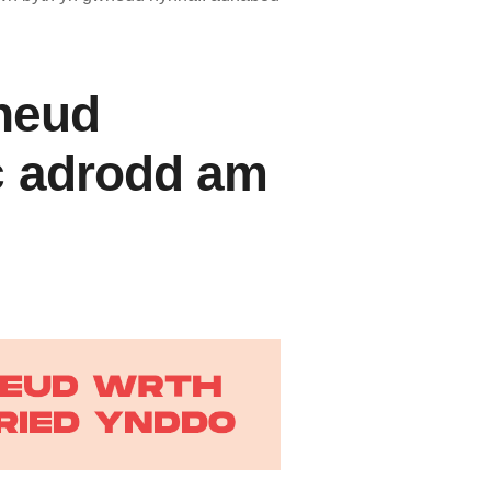
wneud
c adrodd am