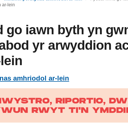
 ar-lein
nd go iawn byth yn g
abod yr arwyddion a
lein
nas amhriodol ar-lein