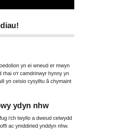
diau!
 oedolion yn ei wneud er mwyn
d rhai o'r camdrinwyr hynny yn
ll yn ceisio cysylltu â chymaint
 bwy ydyn nhw
 ffug i'ch twyllo a dweud celwydd
offi ac ymddiried ynddyn nhw.