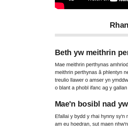
Rhan
Beth yw meithrin pe
Mae meithrin perthynas amhriod
meithrin perthynas â phlentyn ne
treulio llawer o amser yn ymddwy
o blant a phobl ifanc ag y galla
Mae'n bosibl nad yw
Efallai y bydd y rhai hynny sy'n 
am eu hoedran, sut maen nhw'n e