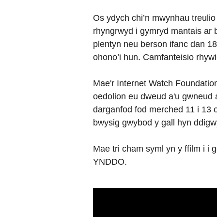
Os ydych chi’n mwynhau treulio
rhyngrwyd i gymryd mantais ar b
plentyn neu berson ifanc dan 18
ohono’i hun. Camfanteisio rhywi
Mae'r Internet Watch Foundation 
oedolion eu dweud a'u gwneud ar
darganfod fod merched 11 i 13 o
bwysig gwybod y gall hyn ddigwy
Mae tri cham syml yn y ffil
YNDDO.