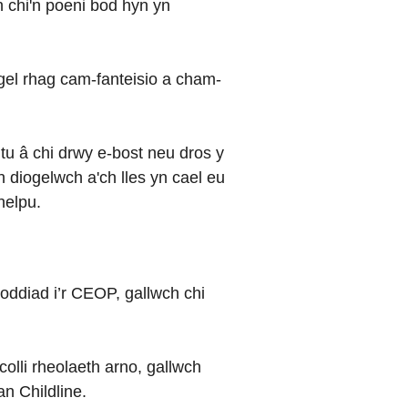
h chi'n poeni bod hyn yn
gel rhag cam-fanteisio a cham-
tu â chi drwy e-bost neu dros y
h diogelwch a'ch lles yn cael eu
helpu.
oddiad i’r CEOP, gallwch chi
olli rheolaeth arno, gallwch
n Childline.