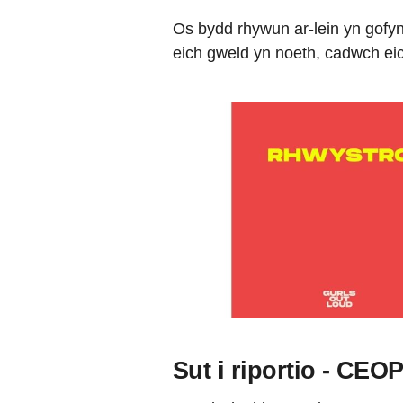
Os bydd rhywun ar-lein yn gofy
eich gweld yn noeth, cadwch eic
Sut i riportio - CEO