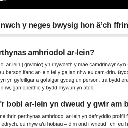
nwch y neges bwysig hon â’ch ffrin
rthynas amhriodol ar-lein?
ol ar-lein ('grwmio') yn rhywbeth y mae camdrinwyr sy'n
u berson ifanc ar-lein fel y gallan nhw eu cam-drin. Byd
n yn gyfeillgar a gofalgar gydag un person, tra bydd erai
n nhw, gan obeithio y bydd rhywun yn ateb.
'r bobl ar-lein yn dweud y gwir am
meithrin perthynas amhriodol ar-lein yn defnyddio proffil
drych, eu rhyw a'u hobïau – dim ond i wneud i chi eu h