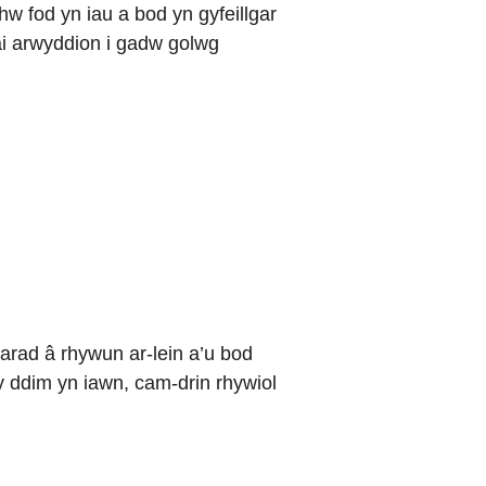
 fod yn iau a bod yn gyfeillgar
ai arwyddion i gadw golwg
iarad â rhywun ar-lein a’u bod
y ddim yn iawn, cam-drin rhywiol