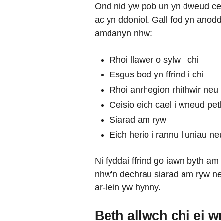
Ond nid yw pob un yn dweud cel
ac yn ddoniol. Gall fod yn ano
amdanyn nhw:
Rhoi llawer o sylw i chi
Esgus bod yn ffrind i chi
Rhoi anrhegion rhithwir neu 
Ceisio eich cael i wneud p
Siarad am ryw
Eich herio i rannu lluniau n
Ni fyddai ffrind go iawn byth a
nhw'n dechrau siarad am ryw neu
ar-lein yw hynny.
Beth allwch chi ei 