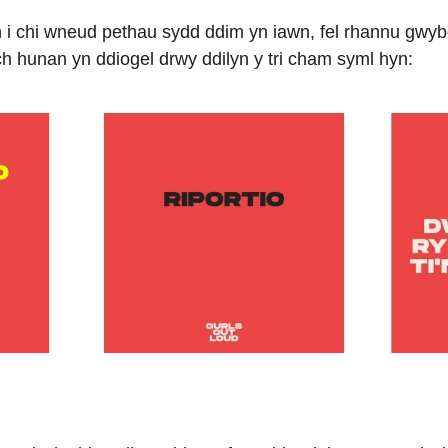
n i chi wneud pethau sydd ddim yn iawn, fel rhannu gwy
h hunan yn ddiogel drwy ddilyn y tri cham syml hyn:
P