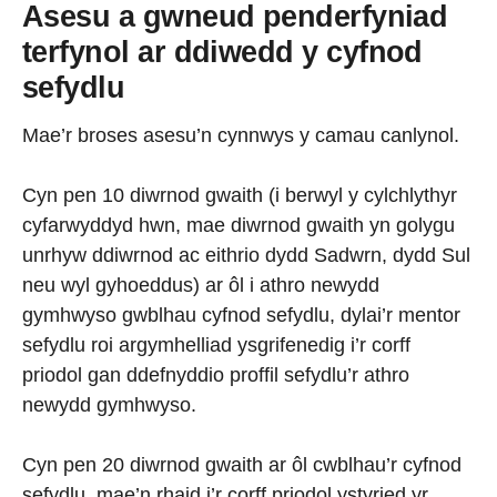
Asesu a gwneud penderfyniad
terfynol ar ddiwedd y cyfnod
sefydlu
Mae’r broses asesu’n cynnwys y camau canlynol.
Cyn pen 10 diwrnod gwaith (i berwyl y cylchlythyr
cyfarwyddyd hwn, mae diwrnod gwaith yn golygu
unrhyw ddiwrnod ac eithrio dydd Sadwrn, dydd Sul
neu wyl gyhoeddus) ar ôl i athro newydd
gymhwyso gwblhau cyfnod sefydlu, dylai’r mentor
sefydlu roi argymhelliad ysgrifenedig i’r corff
priodol gan ddefnyddio proffil sefydlu’r athro
newydd gymhwyso.
Cyn pen 20 diwrnod gwaith ar ôl cwblhau’r cyfnod
sefydlu, mae’n rhaid i’r corff priodol ystyried yr