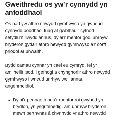
Gweithredu os yw’r cynnydd yn
anfoddhaol
Os nad yw athro newydd gymhwyso yn gwneud
cynnydd boddhaol tuag at gwblhau’r cyfnod
sefydlu’n llwyddiannus, dylai’r mentor godi unrhyw
bryderon gyda’r athro newydd gymhwyso a’r corff
priodol ar unwaith.
Bydd camau cynnar yn cael eu cymryd, fel yr
amlinellir isod, i gefnogi a chynghori’r athro newydd
gymhwyso i wneud unrhyw welliannau
angenrheidiol.
Dylai’r pennaeth neu’r mentor roi gwybod yn
brydlon, yn ysgrifenedig, am unrhyw bryderon
mewn perthynas â chynnydd yr athro newydd