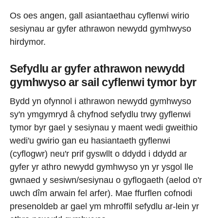
Os oes angen, gall asiantaethau cyflenwi wirio
sesiynau ar gyfer athrawon newydd gymhwyso
hirdymor.
Sefydlu ar gyfer athrawon newydd
gymhwyso ar sail cyflenwi tymor byr
Bydd yn ofynnol i athrawon newydd gymhwyso
sy'n ymgymryd â chyfnod sefydlu trwy gyflenwi
tymor byr gael y sesiynau y maent wedi gweithio
wedi'u gwirio gan eu hasiantaeth gyflenwi
(cyflogwr) neu'r prif gyswllt o ddydd i ddydd ar
gyfer yr athro newydd gymhwyso yn yr ysgol lle
gwnaed y sesiwn/sesiynau o gyflogaeth (aelod o'r
uwch dîm arwain fel arfer). Mae ffurflen cofnodi
presenoldeb ar gael ym mhroffil sefydlu ar-lein yr