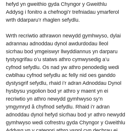
hefyd yn gweithio gyda Chyngor y Gweithlu
Addysg i fonitro a chefnogi’r trefniadau ymarferol
wrth ddarparu’r rhaglen sefydlu.
Wrth recriwtio athrawon newydd gymhwyso, dylai
adrannau adnoddau dynol awdurdodau lleol
sicrhau bod ymgeiswyr llwyddiannus yn darparu
tystysgrifau o’u statws athro cymwysedig a’u
cyfnod sefydlu. Os nad yw athro penodedig wedi
cwblhau cyfnod sefydlu ac felly nid oes ganddo
dystysgrif sefydlu, rhaid i’r adran Adnoddau Dynol
hysbysu ysgolion bod yr athro y maent yn ei
recriwtio yn athro newydd gymhwyso sy’n
ymgymryd â chyfnod sefydlu. Rhaid i’r adran
adnoddau dynol hefyd sicrhau bod yr athro newydd
gymhwyso wedi cofrestru gyda Chyngor y Gweithlu
Addysg yn y categori athro ysgol cyn dechrau ei