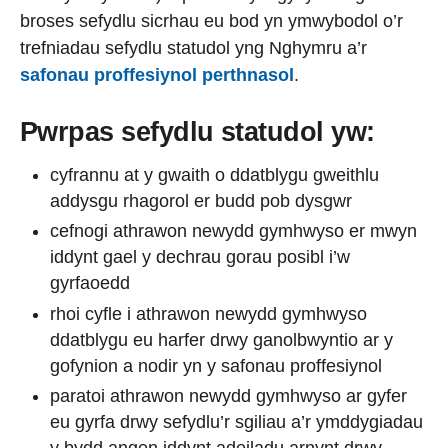
broses sefydlu sicrhau eu bod yn ymwybodol o’r
trefniadau sefydlu statudol yng Nghymru a’r
safonau proffesiynol perthnasol
.
Pwrpas sefydlu statudol yw:
cyfrannu at y gwaith o ddatblygu gweithlu
addysgu rhagorol er budd pob dysgwr
cefnogi athrawon newydd gymhwyso er mwyn
iddynt gael y dechrau gorau posibl i’w
gyrfaoedd
rhoi cyfle i athrawon newydd gymhwyso
ddatblygu eu harfer drwy ganolbwyntio ar y
gofynion a nodir yn y safonau proffesiynol
paratoi athrawon newydd gymhwyso ar gyfer
eu gyrfa drwy sefydlu’r sgiliau a’r ymddygiadau