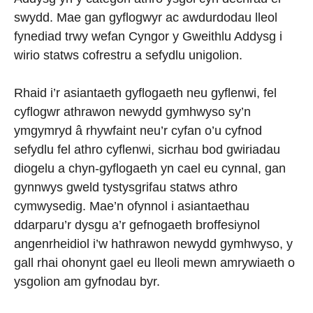
swydd. Mae gan gyflogwyr ac awdurdodau lleol
fynediad trwy wefan Cyngor y Gweithlu Addysg i
wirio statws cofrestru a sefydlu unigolion.
Rhaid i’r asiantaeth gyflogaeth neu gyflenwi, fel
cyflogwr athrawon newydd gymhwyso sy’n
ymgymryd â rhywfaint neu’r cyfan o’u cyfnod
sefydlu fel athro cyflenwi, sicrhau bod gwiriadau
diogelu a chyn-gyflogaeth yn cael eu cynnal, gan
gynnwys gweld tystysgrifau statws athro
cymwysedig. Mae’n ofynnol i asiantaethau
ddarparu’r dysgu a’r gefnogaeth broffesiynol
angenrheidiol i’w hathrawon newydd gymhwyso, y
gall rhai ohonynt gael eu lleoli mewn amrywiaeth o
ysgolion am gyfnodau byr.