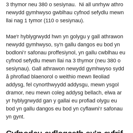
3 thymor neu 380 o sesiynau. Ni all unrhyw athro
newydd gymhwyso gwblhau cyfnod sefydlu mewn
llai nag 1 tymor (110 o sesiynau).
Mae'r hyblygrwydd hwn yn golygu y gall athrawon
newydd gymhwyso, sy'n gallu dangos eu bod yn
bodloni’r safonau proffesiynol, yn gallu cwblhau eu
cyfnod sefydlu mewn llai na 3 thymor (neu 380 o
sesiynau). Gall athrawon newydd gymhwyso sydd
â phrofiad blaenorol o weithio mewn lleoliad
addysg, fel cynorthwyydd addysgu, mewn ysgol
dramor, neu mewn coleg addysg bellach, elwa ar
yr hyblygrwydd gan y gallai eu profiad olygu eu
bod yn gallu dangos eu bod yn cyflawni’r safonau
yn gynt.