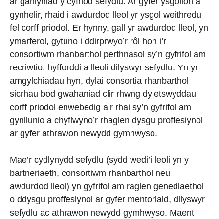
ar ganlyniad y cyfnod sefydlu. Ar gyfer ysgolion a
gynhelir, rhaid i awdurdod lleol yr ysgol weithredu
fel corff priodol. Er hynny, gall yr awdurdod lleol, yn
ymarferol, gytuno i ddirprwyo’r rôl hon i’r
consortiwm rhanbarthol perthnasol sy’n gyfrifol am
recriwtio, hyfforddi a lleoli dilyswyr sefydlu. Yn yr
amgylchiadau hyn, dylai consortia rhanbarthol
sicrhau bod gwahaniad clir rhwng dyletswyddau
corff priodol enwebedig a’r rhai sy’n gyfrifol am
gynllunio a chyflwyno’r rhaglen dysgu proffesiynol
ar gyfer athrawon newydd gymhwyso.
Mae’r cydlynydd sefydlu (sydd wedi’i leoli yn y
bartneriaeth, consortiwm rhanbarthol neu
awdurdod lleol) yn gyfrifol am raglen genedlaethol
o ddysgu proffesiynol ar gyfer mentoriaid, dilyswyr
sefydlu ac athrawon newydd gymhwyso. Maent