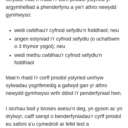
argymhelliad a phenderfynu a yw’r athro newydd
gymhwyso:
wedi cwblhau’r cyfnod sefydlu’n foddhaol; neu
angen estyniad i’r cyfnod sefydlu (o uchafswm
o 3 thymor ysgol); neu
wedi methu cwblhau’r cyfnod sefydlu’n
foddhaol
Mae’n rhaid i’r corff priodol ystyried unrhyw
sylwadau ysgrifenedig a gafwyd gan yr athro
newydd gymhwyso wrth ddod i’r penderfyniad hwn.
I sicrhau bod y broses asesu’n deg, yn gyson ac yn
drylwyr, caiff sampl o benderfyniadau’r cyrff priodol
eu safoni a’u cymedroli ar lefel leol a