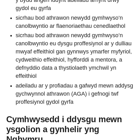
y bydd angen iddynt adeiladu arnynt drwy
gydol eu gyrfa
sicrhau bod athrawon newydd gymhwyso’n
canolbwyntio ar flaenoriaethau cenedlaethol
sicrhau bod athrawon newydd gymhwyso’n
canolbwyntio eu dysgu proffesiynol ar y dulliau
mwyaf effeithiol gan gynnwys ymarfer myfyriol,
cydweithio effeithiol, hyfforddi a mentora, a
defnyddio data a thystiolaeth ymchwil yn
effeithiol
adeiladu ar y profiadau a gafwyd mewn addysg
gychwynnol athrawon (AGA) i gefnogi twf
proffesiynol gydol gyrfa
Cymhwysedd i ddysgu mewn
ysgolion a gynhelir yng
Nghymru