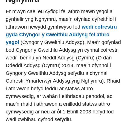
Er mwyn cael eu cyflogi fel athro mewn ysgol a
gynhelir yng Nghymru, mae’n ofyniad cyfreithiol i
athrawon newydd gymhwyso fod
wedi cofrestru
gyda Chyngor y Gweithlu Addysg fel athro
ysgol
(Cyngor y Gweithlu Addysg). Mae’r gofyniad
bod Cyngor y Gweithlu Addysg yn cynnal cofrestr
wedi’i bennu yn Neddf Addysg (Cymru) (O dan
Ddeddf Addysg (Cymru) 2014, mae’n ofynnol i
Gyngor y Gweithlu Addysg sefydlu a chynnal
Cofrestr Ymarferwyr Addysg yng Nghymru). Rhaid
i athrawon hefyd feddu ar statws athro
cymwysedig, ar wahân i eithriadau penodol, ac
mae'n rhaid i athrawon a enillodd statws athro
cymwysedig ar neu ar ôl 1 Ebrill 2003 hefyd fod
wedi cwblhau cyfnod sefydlu.