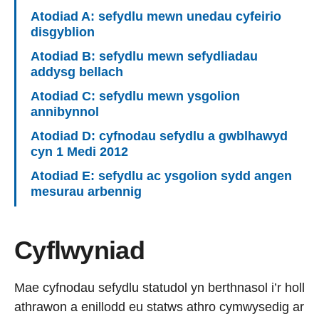
Atodiad A: sefydlu mewn unedau cyfeirio
disgyblion
Atodiad B: sefydlu mewn sefydliadau
addysg bellach
Atodiad C: sefydlu mewn ysgolion
annibynnol
Atodiad D: cyfnodau sefydlu a gwblhawyd
cyn 1 Medi 2012
Atodiad E: sefydlu ac ysgolion sydd angen
mesurau arbennig
Cyflwyniad
Mae cyfnodau sefydlu statudol yn berthnasol i’r holl
athrawon a enillodd eu statws athro cymwysedig ar