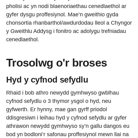
pholisi ac yn nodi blaenoriaethau cenedlaethol ar
gyfer dysgu proffesiynol. Mae’n gweithio gyda
chonsortia rhanbarthol/awdurdodau lleol a Chyngor
y Gweithlu Addysg i fonitro ac adolygu trefniadau
cenedlaethol.
Trosolwg o'r broses
Hyd y cyfnod sefydlu
Rhaid i bob athro newydd gymhwyso gwblhau
cyfnod sefydlu o 3 thymor ysgol o hyd, neu
gyfwerth. Er hynny, mae gan gyrff priodol
ddisgresiwn i leihau hyd y cyfnod sefydlu ar gyfer
athrawon newydd gymhwyso sy’n gallu dangos eu
bod yn bodloni’r safonau proffesiynol mewn llai na