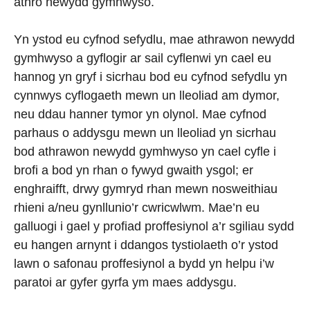
athro newydd gymhwyso.
Yn ystod eu cyfnod sefydlu, mae athrawon newydd
gymhwyso a gyflogir ar sail cyflenwi yn cael eu
hannog yn gryf i sicrhau bod eu cyfnod sefydlu yn
cynnwys cyflogaeth mewn un lleoliad am dymor,
neu ddau hanner tymor yn olynol. Mae cyfnod
parhaus o addysgu mewn un lleoliad yn sicrhau
bod athrawon newydd gymhwyso yn cael cyfle i
brofi a bod yn rhan o fywyd gwaith ysgol; er
enghraifft, drwy gymryd rhan mewn nosweithiau
rhieni a/neu gynllunio’r cwricwlwm. Mae’n eu
galluogi i gael y profiad proffesiynol a’r sgiliau sydd
eu hangen arnynt i ddangos tystiolaeth o’r ystod
lawn o safonau proffesiynol a bydd yn helpu i’w
paratoi ar gyfer gyrfa ym maes addysgu.