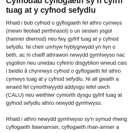
Cyfnodau cyflogaeth sy’n cyfrif
tuag at y cyfnod sefydlu
Rhaid i bob cyfnod o gyflogaeth fel athro cymwys
(mewn lleoliad perthnasol) o un sesiwn ysgol
(hanner diwrnod) neu fwy gyfrif tuag at y cyfnod
sefydlu. Ni cheir unrhyw hyblygrwydd yn hyn o
beth, ac ni chaiff athrawon newydd gymhwyso nac
ysgolion neu unedau cyfeirio disgyblion wneud cais
i beidio â chynnwys cyfnod o gyflogaeth fel athro
cymwys tuag at y cyfnod sefydlu. Ni all gwaith a
wnaed fel cynorthwyydd addysgu lefel uwch
(CALU) neu weithiwr cymorth dysgu gyfrif tuag at
gyfnod sefydlu athro newydd gymhwyso.
Rhaid i athro newydd gymhwyso sy’n symud rhwng
cyflogaeth llawnamser, cyflogaeth rhan-amser a