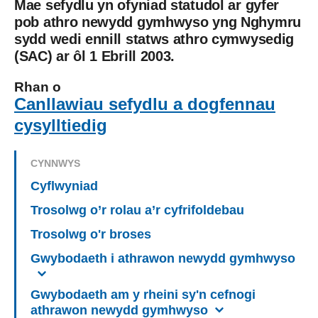
Mae sefydlu yn ofyniad statudol ar gyfer
pob athro newydd gymhwyso yng Nghymru
sydd wedi ennill statws athro cymwysedig
(SAC) ar ôl 1 Ebrill 2003.
Rhan o
Canllawiau sefydlu a dogfennau
cysylltiedig
CYNNWYS
Cyflwyniad
Trosolwg o’r rolau a’r cyfrifoldebau
Trosolwg o'r broses
Gwybodaeth i athrawon newydd gymhwyso
Gwybodaeth am y rheini sy'n cefnogi
athrawon newydd gymhwyso