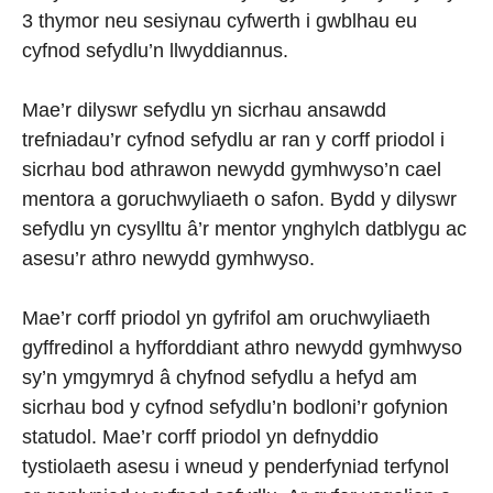
3 thymor neu sesiynau cyfwerth i gwblhau eu
cyfnod sefydlu’n llwyddiannus.
Mae’r dilyswr sefydlu yn sicrhau ansawdd
trefniadau’r cyfnod sefydlu ar ran y corff priodol i
sicrhau bod athrawon newydd gymhwyso’n cael
mentora a goruchwyliaeth o safon. Bydd y dilyswr
sefydlu yn cysylltu â’r mentor ynghylch datblygu ac
asesu’r athro newydd gymhwyso.
Mae’r corff priodol yn gyfrifol am oruchwyliaeth
gyffredinol a hyfforddiant athro newydd gymhwyso
sy’n ymgymryd â chyfnod sefydlu a hefyd am
sicrhau bod y cyfnod sefydlu’n bodloni’r gofynion
statudol. Mae’r corff priodol yn defnyddio
tystiolaeth asesu i wneud y penderfyniad terfynol