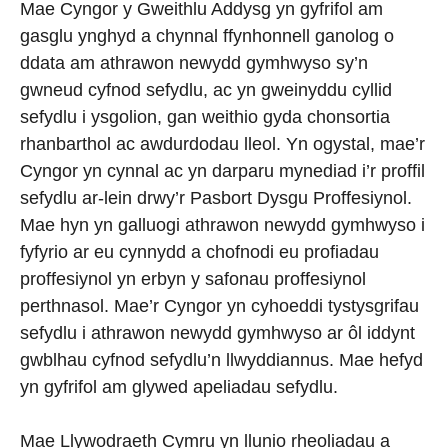
Mae Cyngor y Gweithlu Addysg yn gyfrifol am
gasglu ynghyd a chynnal ffynhonnell ganolog o
ddata am athrawon newydd gymhwyso sy’n
gwneud cyfnod sefydlu, ac yn gweinyddu cyllid
sefydlu i ysgolion, gan weithio gyda chonsortia
rhanbarthol ac awdurdodau lleol. Yn ogystal, mae’r
Cyngor yn cynnal ac yn darparu mynediad i’r proffil
sefydlu ar-lein drwy’r Pasbort Dysgu Proffesiynol.
Mae hyn yn galluogi athrawon newydd gymhwyso i
fyfyrio ar eu cynnydd a chofnodi eu profiadau
proffesiynol yn erbyn y safonau proffesiynol
perthnasol. Mae’r Cyngor yn cyhoeddi tystysgrifau
sefydlu i athrawon newydd gymhwyso ar ôl iddynt
gwblhau cyfnod sefydlu’n llwyddiannus. Mae hefyd
yn gyfrifol am glywed apeliadau sefydlu.
Mae Llywodraeth Cymru yn llunio rheoliadau a