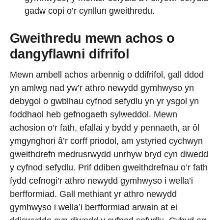
gadw copi o’r cynllun gweithredu.
Gweithredu mewn achos o
dangyflawni difrifol
Mewn ambell achos arbennig o ddifrifol, gall ddod
yn amlwg nad yw’r athro newydd gymhwyso yn
debygol o gwblhau cyfnod sefydlu yn yr ysgol yn
foddhaol heb gefnogaeth sylweddol. Mewn
achosion o’r fath, efallai y bydd y pennaeth, ar ôl
ymgynghori â’r corff priodol, am ystyried cychwyn
gweithdrefn medrusrwydd unrhyw bryd cyn diwedd
y cyfnod sefydlu. Prif ddiben gweithdrefnau o’r fath
fydd cefnogi’r athro newydd gymhwyso i wella’i
berfformiad. Gall methiant yr athro newydd
gymhwyso i wella’i berfformiad arwain at ei