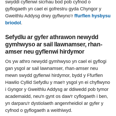
swyddi cyflenwi sicrhau bod pob cyfnod o
gyflogaeth yn cael ei gofrestru gyda Chyngor y
Gweithlu Addysg drwy gyflwyno’r
ffurflen hysbysu
briodol
.
Sefydlu ar gyfer athrawon newydd
gymhwyso ar sail llawnamser, rhan-
amser neu gyflenwi hirdymor
Os yw athro newydd gymhwyso yn cael ei gyflogi
gan ysgol ar sail lawnamser, rhan-amser neu
mewn swydd gyflenwi hirdymor, bydd y Ffurflen
Hawlio Cyllid Sefydlu y mae'r ysgol yn ei chyflwyno
i Gyngor y Gweithlu Addysg ar ddiwedd pob tymor
academaidd, neu'n gynt os daw'r cyflogaeth i ben,
yn darparu'r dystiolaeth angenrheidiol ar gyfer y
cyfnod o gyflogaeth a weithiwyd.