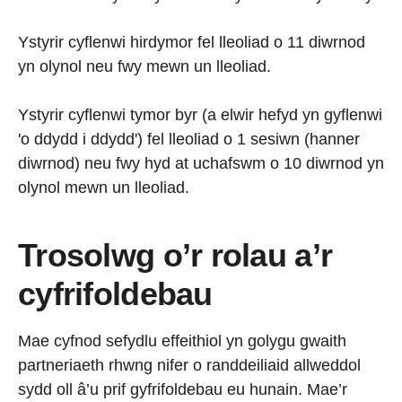
Ystyrir cyflenwi hirdymor fel lleoliad o 11 diwrnod
yn olynol neu fwy mewn un lleoliad.
Ystyrir cyflenwi tymor byr (a elwir hefyd yn gyflenwi
'o ddydd i ddydd') fel lleoliad o 1 sesiwn (hanner
diwrnod) neu fwy hyd at uchafswm o 10 diwrnod yn
olynol mewn un lleoliad.
Trosolwg o’r rolau a’r
cyfrifoldebau
Mae cyfnod sefydlu effeithiol yn golygu gwaith
partneriaeth rhwng nifer o randdeiliaid allweddol
sydd oll â’u prif gyfrifoldebau eu hunain. Mae’r