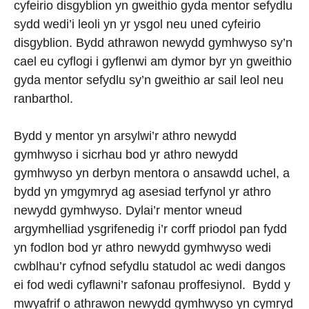
cyfeirio disgyblion yn gweithio gyda mentor sefydlu
sydd wedi’i leoli yn yr ysgol neu uned cyfeirio
disgyblion. Bydd athrawon newydd gymhwyso sy’n
cael eu cyflogi i gyflenwi am dymor byr yn gweithio
gyda mentor sefydlu sy’n gweithio ar sail leol neu
ranbarthol.
Bydd y mentor yn arsylwi’r athro newydd
gymhwyso i sicrhau bod yr athro newydd
gymhwyso yn derbyn mentora o ansawdd uchel, a
bydd yn ymgymryd ag asesiad terfynol yr athro
newydd gymhwyso. Dylai’r mentor wneud
argymhelliad ysgrifenedig i’r corff priodol pan fydd
yn fodlon bod yr athro newydd gymhwyso wedi
cwblhau’r cyfnod sefydlu statudol ac wedi dangos
ei fod wedi cyflawni’r safonau proffesiynol. Bydd y
mwyafrif o athrawon newydd gymhwyso yn cymryd