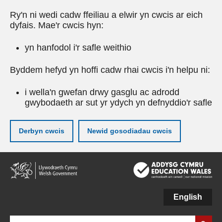
Ry'n ni wedi cadw ffeiliau a elwir yn cwcis ar eich
dyfais. Mae'r cwcis hyn:
yn hanfodol i'r safle weithio
Byddem hefyd yn hoffi cadw rhai cwcis i'n helpu ni:
i wella'n gwefan drwy gasglu ac adrodd
gwybodaeth ar sut yr ydych yn defnyddio'r safle
Derbyn cwcis
Newid gosodiadau cwcis
Neidio
i'r
prif
gynnwy
English