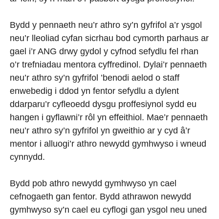
Bydd y pennaeth neu’r athro sy’n gyfrifol a’r ysgol
neu’r lleoliad cyfan sicrhau bod cymorth parhaus ar
gael i’r ANG drwy gydol y cyfnod sefydlu fel rhan
o’r trefniadau mentora cyffredinol. Dylai’r pennaeth
neu’r athro sy’n gyfrifol ’benodi aelod o staff
enwebedig i ddod yn fentor sefydlu a dylent
ddarparu’r cyfleoedd dysgu proffesiynol sydd eu
hangen i gyflawni’r rôl yn effeithiol. Mae’r pennaeth
neu’r athro sy’n gyfrifol yn gweithio ar y cyd â’r
mentor i alluogi’r athro newydd gymhwyso i wneud
cynnydd.
Bydd pob athro newydd gymhwyso yn cael
cefnogaeth gan fentor. Bydd athrawon newydd
gymhwyso sy’n cael eu cyflogi gan ysgol neu uned