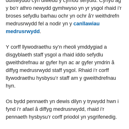
ddiswyddo cyn diwedd y cyfnod sefydlu. Cyhyd ag
y bo’r athro newydd gymhwyso yn yr ysgol rhaid i’r
broses sefydlu barhau ochr yn ochr â’r weithdrefn
medrusrwydd fel a nodir yn y
canllawiau
medrusrwydd
.
Y corff llywodraethu sy’n rheoli ymddygiad a
disgyblaeth staff ysgol a rhaid iddo sefydlu
gweithdrefnau ar gyfer hyn ac ar gyfer ymdrin â
diffyg medrusrwydd staff ysgol. Rhaid i’r corff
llywodraethu hysbysu’r staff am y gweithdrefnau
hyn.
Os bydd pennaeth yn dewis dilyn y trywydd hwn i
fynd i’r afael â diffyg medrusrwydd, rhaid i’r
pennaeth hysbysu’r corff priodol yn ysgrifenedig.