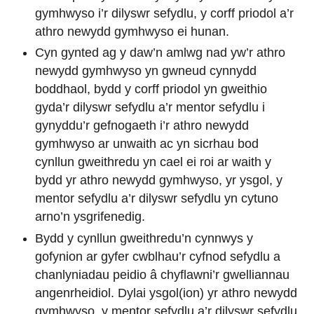
gymhwyso i’r dilyswr sefydlu, y corff priodol a’r
athro newydd gymhwyso ei hunan.
Cyn gynted ag y daw’n amlwg nad yw’r athro
newydd gymhwyso yn gwneud cynnydd
boddhaol, bydd y corff priodol yn gweithio
gyda’r dilyswr sefydlu a’r mentor sefydlu i
gynyddu’r gefnogaeth i’r athro newydd
gymhwyso ar unwaith ac yn sicrhau bod
cynllun gweithredu yn cael ei roi ar waith y
bydd yr athro newydd gymhwyso, yr ysgol, y
mentor sefydlu a’r dilyswr sefydlu yn cytuno
arno’n ysgrifenedig.
Bydd y cynllun gweithredu’n cynnwys y
gofynion ar gyfer cwblhau’r cyfnod sefydlu a
chanlyniadau peidio â chyflawni’r gwelliannau
angenrheidiol. Dylai ysgol(ion) yr athro newydd
gymhwyso, y mentor sefydlu a’r dilyswr sefydlu