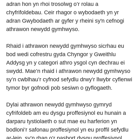
adran hon yn rhoi trosolwg o’r rolau a
chyfrifoldebau. Ceir rhagor o wybodaeth yn yr
adran Gwybodaeth ar gyfer y rheini sy'n cefnogi
athrawon newydd gymhwyso.
Rhaid i athrawon newydd gymhwyso sicrhau eu
bod wedi cofrestru gyda Chyngor y Gweithlu
Addysg yn y categori athro ysgol cyn dechrau ei
swydd. Mae’n rhaid i athrawon newydd gymhwyso
sy’n cwblhau’r cyfnod sefydlu drwy’r llwybr cyflenwi
tymor byr gofnodi pob sesiwn o gyflogaeth.
Dylai athrawon newydd gymhwyso gymryd
cyfrifoldeb am eu dysgu proffesiynol eu hunain a
darparu tystiolaeth o sut mae eu harferion yn
bodloni’r safonau proffesiynol yn eu proffil sefydlu
ar-lein, sy’n rhan o’r pasbort dysgu proffesiynol.