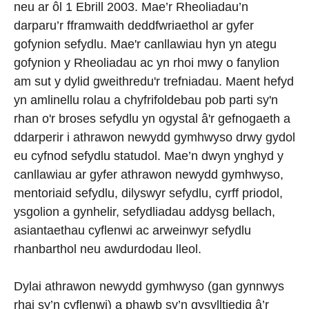
neu ar ôl 1 Ebrill 2003. Mae’r Rheoliadau’n
darparu’r fframwaith deddfwriaethol ar gyfer
gofynion sefydlu. Mae'r canllawiau hyn yn ategu
gofynion y Rheoliadau ac yn rhoi mwy o fanylion
am sut y dylid gweithredu'r trefniadau. Maent hefyd
yn amlinellu rolau a chyfrifoldebau pob parti sy'n
rhan o'r broses sefydlu yn ogystal â'r gefnogaeth a
ddarperir i athrawon newydd gymhwyso drwy gydol
eu cyfnod sefydlu statudol. Mae’n dwyn ynghyd y
canllawiau ar gyfer athrawon newydd gymhwyso,
mentoriaid sefydlu, dilyswyr sefydlu, cyrff priodol,
ysgolion a gynhelir, sefydliadau addysg bellach,
asiantaethau cyflenwi ac arweinwyr sefydlu
rhanbarthol neu awdurdodau lleol.
Dylai athrawon newydd gymhwyso (gan gynnwys
rhai sy’n cyflenwi) a phawb sy’n gysylltiedig â’r