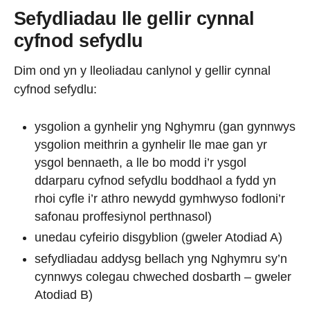
Sefydliadau lle gellir cynnal
cyfnod sefydlu
Dim ond yn y lleoliadau canlynol y gellir cynnal
cyfnod sefydlu:
ysgolion a gynhelir yng Nghymru (gan gynnwys
ysgolion meithrin a gynhelir lle mae gan yr
ysgol bennaeth, a lle bo modd i’r ysgol
ddarparu cyfnod sefydlu boddhaol a fydd yn
rhoi cyfle i’r athro newydd gymhwyso fodloni’r
safonau proffesiynol perthnasol)
unedau cyfeirio disgyblion (gweler Atodiad A)
sefydliadau addysg bellach yng Nghymru sy’n
cynnwys colegau chweched dosbarth – gweler
Atodiad B)