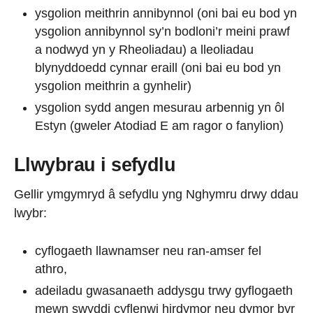
ysgolion meithrin annibynnol (oni bai eu bod yn
ysgolion annibynnol sy’n bodloni’r meini prawf
a nodwyd yn y Rheoliadau) a lleoliadau
blynyddoedd cynnar eraill (oni bai eu bod yn
ysgolion meithrin a gynhelir)
ysgolion sydd angen mesurau arbennig yn ôl
Estyn (gweler Atodiad E am ragor o fanylion)
Llwybrau i sefydlu
Gellir ymgymryd â sefydlu yng Nghymru drwy ddau
lwybr:
cyflogaeth llawnamser neu ran-amser fel
athro,
adeiladu gwasanaeth addysgu trwy gyflogaeth
mewn swyddi cyflenwi hirdymor neu dymor byr