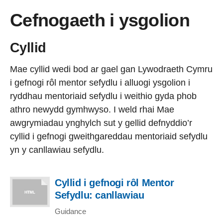
Cefnogaeth i ysgolion
Cyllid
Mae cyllid wedi bod ar gael gan Lywodraeth Cymru
i gefnogi rôl mentor sefydlu i alluogi ysgolion i
ryddhau mentoriaid sefydlu i weithio gyda phob
athro newydd gymhwyso. I weld rhai Mae
awgrymiadau ynghylch sut y gellid defnyddio’r
cyllid i gefnogi gweithgareddau mentoriaid sefydlu
yn y canllawiau sefydlu.
Cyllid i gefnogi rôl Mentor
Sefydlu: canllawiau
Guidance