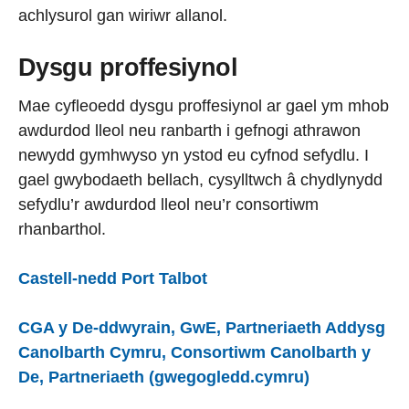
achlysurol gan wiriwr allanol.
Dysgu proffesiynol
Mae cyfleoedd dysgu proffesiynol ar gael ym mhob
awdurdod lleol neu ranbarth i gefnogi athrawon
newydd gymhwyso yn ystod eu cyfnod sefydlu. I
gael gwybodaeth bellach, cysylltwch â chydlynydd
sefydlu’r awdurdod lleol neu’r consortiwm
rhanbarthol.
Castell-nedd Port Talbot
CGA y De-ddwyrain, GwE, Partneriaeth Addysg
Canolbarth Cymru, Consortiwm Canolbarth y
De, Partneriaeth (gwegogledd.cymru)