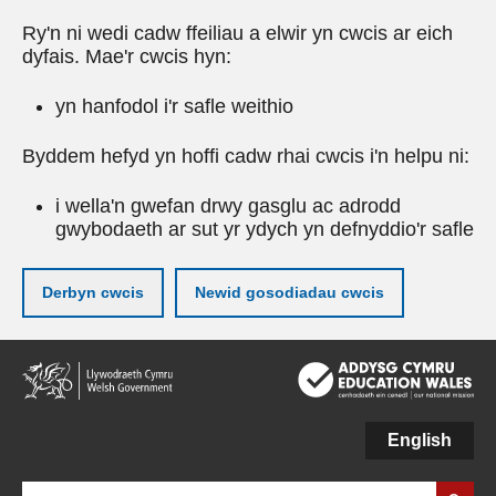
Ry'n ni wedi cadw ffeiliau a elwir yn cwcis ar eich
dyfais. Mae'r cwcis hyn:
yn hanfodol i'r safle weithio
Byddem hefyd yn hoffi cadw rhai cwcis i'n helpu ni:
i wella'n gwefan drwy gasglu ac adrodd
gwybodaeth ar sut yr ydych yn defnyddio'r safle
Derbyn cwcis
Newid gosodiadau cwcis
Neidio
i'r
prif
gynnwy
English