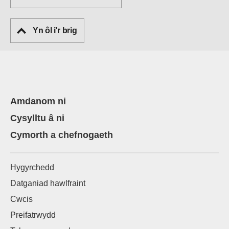
Yn ôl i'r brig
Amdanom ni
Cysylltu â ni
Cymorth a chefnogaeth
Hygyrchedd
Datganiad hawlfraint
Cwcis
Preifatrwydd