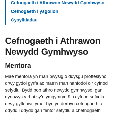
Cefnogaeth i Athrawon Newydd Gymhwyso
Cefnogaeth i ysgolion
Cysylltiadau
Cefnogaeth i Athrawon
Newydd Gymhwyso
Mentora
Mae mentora yn rhan bwysig o ddysgu proffesiynol
drwy gydol gyrfa ac mae’n rhan hanfodol o’r cyfnod
sefydlu. Bydd pob athro newydd gymhwyso, gan
gynnwys y rhai sy’n ymgymryd â’u cyfnod sefydlu
drwy gyflenwi tymor byr, yn derbyn cefnogaeth o
ddydd i ddydd gan fentor sefydlu a chefnogaeth