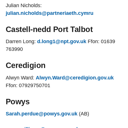
Julian Nicholds:
julian.nicholds@partneriaeth.cymru
Castell-nedd Port Talbot
Darren Long:
d.long1@npt.gov.uk
Ffon: 01639
763990
Ceredigion
Alwyn Ward:
Alwyn.Ward@ceredigion.gov.uk
Ffon: 07929750701
Powys
Sarah.perdue@powys.gov.uk
(AB)