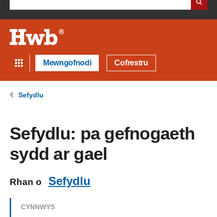
Mewngofnodi
Cofrestru
Sefydlu
Sefydlu: pa gefnogaeth
sydd ar gael
Sefydlu
Rhan o
CYNNWYS