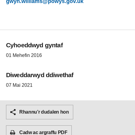
gwyn.williams@powys.gov.uk
Cyhoeddwyd gyntaf
01 Mehefin 2016
Diweddarwyd ddiwethaf
07 Mai 2021
Rhannu’r dudalen hon
Cadw ac argraffu PDF