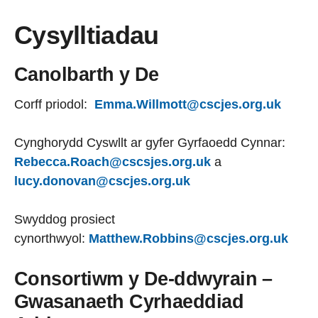
Cysylltiadau
Canolbarth y De
Corff priodol:
Emma.Willmott@cscjes.org.uk
Cynghorydd Cyswllt ar gyfer Gyrfaoedd Cynnar:
Rebecca.Roach@cscsjes.org.uk
a
lucy.donovan@cscjes.org.uk
Swyddog prosiect
cynorthwyol:
Matthew.Robbins@cscjes.org.uk
Consortiwm y De-ddwyrain –
Gwasanaeth Cyrhaeddiad