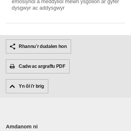
emosiynol a meddyliol mewn ysgolion ar gyfer
dysgwyr ac addysgwyr
Rhannu’r dudalen hon
Cadw ac argraffu PDF
Yn ôl i'r brig
Amdanom ni