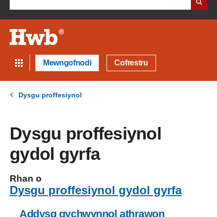
Mewngofnodi
Cofrestru
Dysgu proffesiynol
Dysgu proffesiynol
gydol gyrfa
Rhan o
Dysgu proffesiynol gydol gyrfa
Addysg gychwynnol athrawon