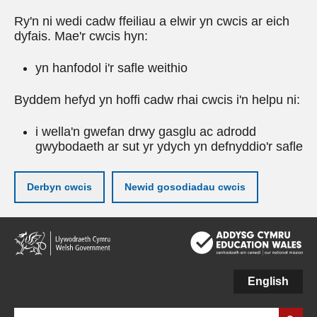
Ry'n ni wedi cadw ffeiliau a elwir yn cwcis ar eich
dyfais. Mae'r cwcis hyn:
yn hanfodol i'r safle weithio
Byddem hefyd yn hoffi cadw rhai cwcis i'n helpu ni:
i wella'n gwefan drwy gasglu ac adrodd
gwybodaeth ar sut yr ydych yn defnyddio'r safle
Derbyn cwcis
Newid gosodiadau cwcis
Neidio
i'r
prif
gynnwy
English