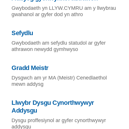
Gwybodaeth yn LLYW.CYMRU am y llwybrau
gwahanol ar gyfer dod yn athro
Sefydlu
Gwybodaeth am sefydlu statudol ar gyfer
athrawon newydd gymhwyso
Gradd Meistr
Dysgwch am yr MA (Meistr) Cenedlaethol
mewn addysg
Llwybr Dysgu Cynorthwywyr
Addysgu
Dysgu proffesiynol ar gyfer cynorthwywyr
addysgu