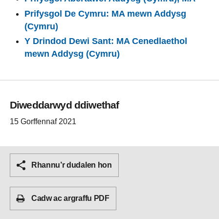
Prifysgol De Cymru: MA mewn Addysg
(Cymru)
Y Drindod Dewi Sant: MA Cenedlaethol
mewn Addysg (Cymru)
Diweddarwyd ddiwethaf
15 Gorffennaf 2021
Rhannu’r dudalen hon
Cadw ac argraffu PDF