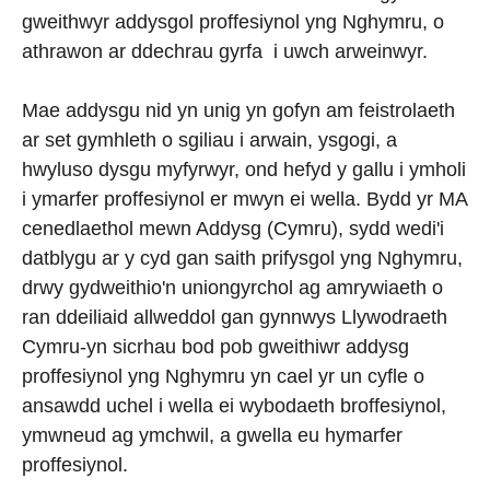
gweithwyr addysgol proffesiynol yng Nghymru, o
athrawon ar ddechrau gyrfa i uwch arweinwyr
.
Mae addysgu nid yn unig yn gofyn am feistrolaeth
ar set gymhleth o sgiliau i arwain, ysgogi, a
hwyluso dysgu myfyrwyr, ond hefyd y gallu i ymholi
i ymarfer proffesiynol er mwyn ei wella. Bydd yr MA
cenedlaethol mewn Addysg (Cymru), sydd wedi'i
datblygu ar y cyd gan saith prifysgol yng Nghymru,
drwy gydweithio'n uniongyrchol ag amrywiaeth o
ran ddeiliaid allweddol gan gynnwys Llywodraeth
Cymru-yn sicrhau bod pob gweithiwr addysg
proffesiynol yng Nghymru yn cael yr un cyfle o
ansawdd uchel i wella ei wybodaeth broffesiynol,
ymwneud ag ymchwil, a gwella eu hymarfer
proffesiynol.