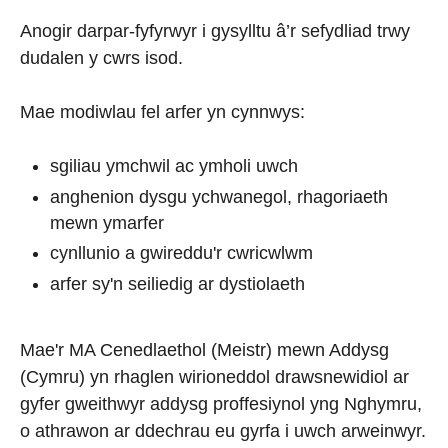
Anogir darpar-fyfyrwyr i gysylltu â’r sefydliad trwy
dudalen y cwrs isod
.
Mae modiwlau fel arfer yn cynnwys
:
sgiliau ymchwil ac ymholi uwch
anghenion dysgu ychwanegol, rhagoriaeth
mewn ymarfer
cynllunio a gwireddu'r cwricwlwm
arfer sy'n seiliedig ar dystiolaeth
Mae'r MA Cenedlaethol (Meistr) mewn Addysg
(Cymru) yn rhaglen wirioneddol drawsnewidiol ar
gyfer gweithwyr addysg proffesiynol yng Nghymru,
o athrawon ar ddechrau eu gyrfa i uwch arweinwyr.