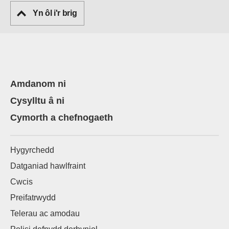
Yn ôl i'r brig
Amdanom ni
Cysylltu â ni
Cymorth a chefnogaeth
Hygyrchedd
Datganiad hawlfraint
Cwcis
Preifatrwydd
Telerau ac amodau