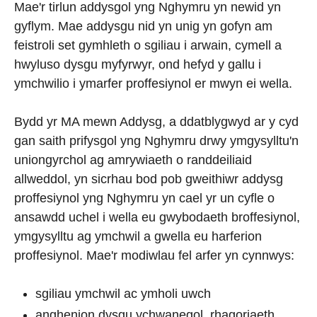
Mae'r tirlun addysgol yng Nghymru yn newid yn
gyflym. Mae addysgu nid yn unig yn gofyn am
feistroli set gymhleth o sgiliau i arwain, cymell a
hwyluso dysgu myfyrwyr, ond hefyd y gallu i
ymchwilio i ymarfer proffesiynol er mwyn ei wella.
Bydd yr MA mewn Addysg, a ddatblygwyd ar y cyd
gan saith prifysgol yng Nghymru drwy ymgysylltu'n
uniongyrchol ag amrywiaeth o randdeiliaid
allweddol, yn sicrhau bod pob gweithiwr addysg
proffesiynol yng Nghymru yn cael yr un cyfle o
ansawdd uchel i wella eu gwybodaeth broffesiynol,
ymgysylltu ag ymchwil a gwella eu harferion
proffesiynol. Mae'r modiwlau fel arfer yn cynnwys:
sgiliau ymchwil ac ymholi uwch
anghenion dysgu ychwanegol, rhagoriaeth