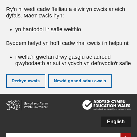
Ry'n ni wedi cadw ffeiliau a elwir yn cwcis ar eich
dyfais. Mae'r cwcis hyn:
yn hanfodol i'r safle weithio
Byddem hefyd yn hoffi cadw rhai cwcis i'n helpu ni:
i wella'n gwefan drwy gasglu ac adrodd
gwybodaeth ar sut yr ydych yn defnyddio'r safle
Derbyn cwcis
Newid gosodiadau cwcis
Neidio
i'r
prif
gynnwy
English