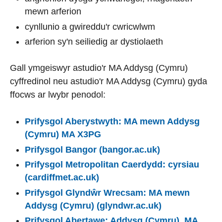
mewn arferion
cynllunio a gwireddu'r cwricwlwm
arferion sy'n seiliedig ar dystiolaeth
Gall ymgeiswyr astudio'r MA Addysg (Cymru)
cyffredinol neu astudio'r MA Addysg (Cymru) gyda
ffocws ar lwybr penodol:
Prifysgol Aberystwyth: MA mewn Addysg
(Cymru) MA X3PG
Prifysgol Bangor (bangor.ac.uk)
Prifysgol Metropolitan Caerdydd: cyrsiau
(cardiffmet.ac.uk)
Prifysgol Glyndŵr Wrecsam: MA mewn
Addysg (Cymru) (glyndwr.ac.uk)
Prifysgol Abertawe: Addysg (Cymru), MA