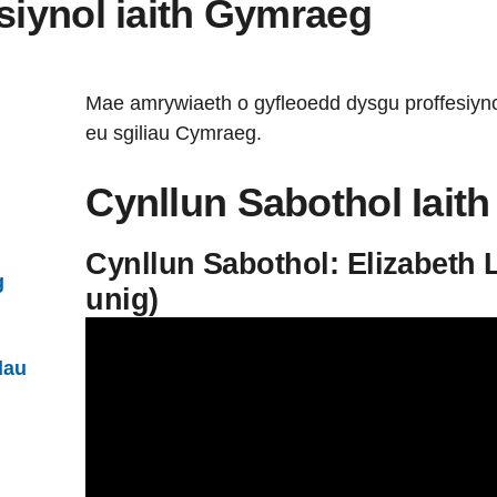
siynol iaith Gymraeg
Mae amrywiaeth o gyfleoedd dysgu proffesiynol 
eu sgiliau Cymraeg.
Cynllun Sabothol Iait
Cynllun Sabothol: Elizabeth 
g
unig)
dau