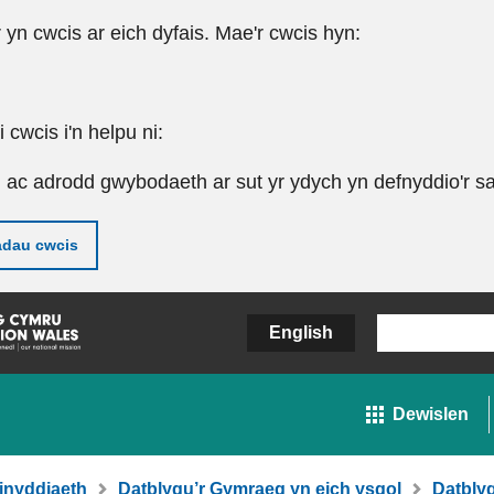
r yn cwcis ar eich dyfais. Mae'r cwcis hyn:
cwcis i'n helpu ni:
u ac adrodd gwybodaeth ar sut yr ydych yn defnyddio'r sa
adau cwcis
English
Dewislen
inyddiaeth
Datblygu’r Gymraeg yn eich ysgol
Datbly