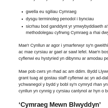
gwella eu sgiliau Cymraeg
dysgu terminoleg penodol i bynciau
sicrhau bod ganddynt yr ymwybyddiaeth a'r
methodolegau cyfrwng Cymraeg a rhai dwy
Mae'r Cynllun ar agor i ymarferwyr sy'n gweit
ac mae cyrsiau ar gael ar sawl lefel. Mae'n bosi
cyflenwi eu hystyried yn dibynnu ar amodau p
Mae pob cwrs yn rhad ac am ddim. Bydd Llywo
grant tuag at gostau staff cyflenwi ac yn ad-da
ychwanegol y bydd y bobl sy'n cymryd rhan yn 
cynllun yn cynnig y cyrsiau canlynol ar hyn o b
‘Cymraeg Mewn Blwyddyn’