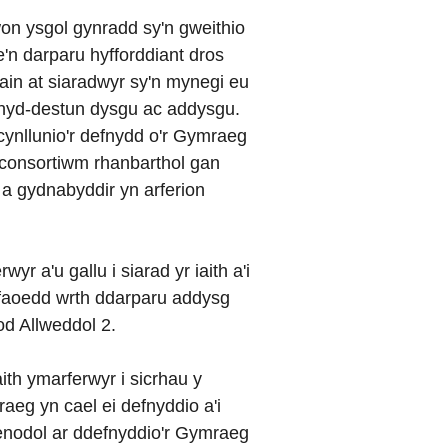
won ysgol gynradd sy'n gweithio
n darparu hyfforddiant dros
in at siaradwyr sy'n mynegi eu
ghyd-destun dysgu ac addysgu.
cynllunio'r defnydd o'r Gymraeg
y consortiwm rhanbarthol gan
 gydnabyddir yn arferion
r a'u gallu i siarad yr iaith a'i
faoedd wrth ddarparu addysg
od Allweddol 2.
aith ymarferwyr i sicrhau y
raeg yn cael ei defnyddio a'i
enodol ar ddefnyddio'r Gymraeg