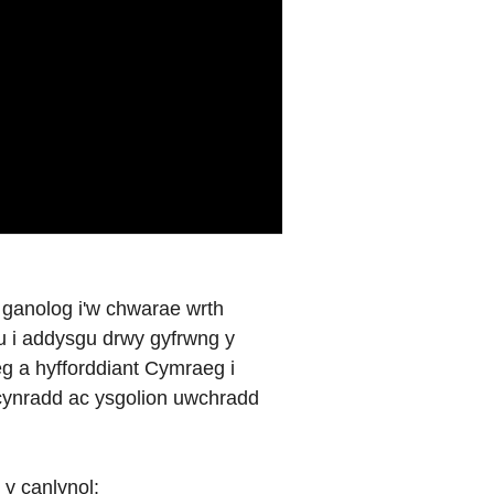
 ganolog i'w chwarae wrth
u i addysgu drwy gyfrwng y
g a hyfforddiant Cymraeg i
cynradd ac ysgolion uwchradd
 y canlynol: