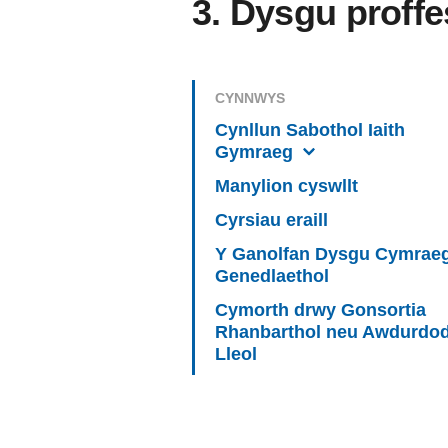
3. Dysgu proffe
CYNNWYS
Cynllun Sabothol Iaith
Gymraeg
Manylion cyswllt
Cyrsiau eraill
Y Ganolfan Dysgu Cymrae
Genedlaethol
Cymorth drwy Gonsortia
Rhanbarthol neu Awdurdo
Lleol