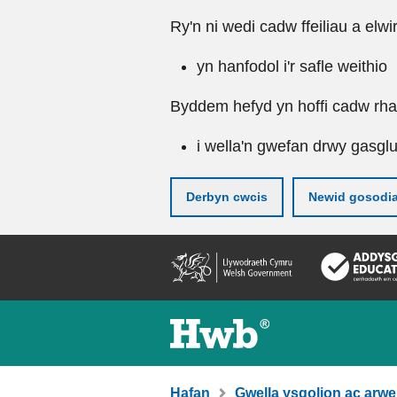
Ry'n ni wedi cadw ffeiliau a elwi
yn hanfodol i'r safle weithio
Byddem hefyd yn hoffi cadw rhai 
i wella'n gwefan drwy gasgl
Derbyn cwcis
Newid gosodi
Neidio
i'r
prif
gynnwy
Hafan
Gwella ysgolion ac arwe