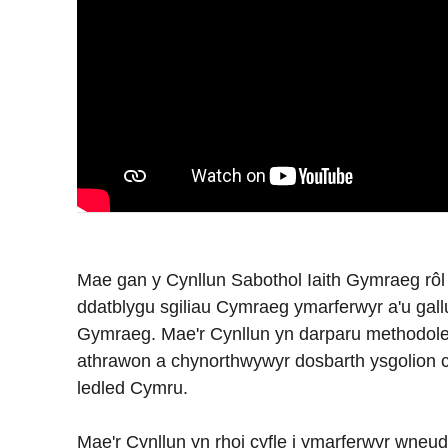
Mae gan y Cynllun Sabothol Iaith Gymraeg rôl
ddatblygu sgiliau Cymraeg ymarferwyr a'u gall
Gymraeg. Mae'r Cynllun yn darparu methodole
athrawon a chynorthwywyr dosbarth ysgolion 
ledled Cymru.
Mae'r Cynllun yn rhoi cyfle i ymarferwyr wneud