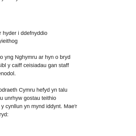
 hyder i ddefnyddio
ieithog
hio yng Nghymru ar hyn o bryd
bl y caiff ceisiadau gan staff
enodol.
draeth Cymru hefyd yn talu
lu unrhyw gostau teithio
y cynllun yn mynd iddynt. Mae'r
ryd: