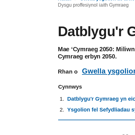
Dysgu proffesiynol iaith Gymraeg
Datblygu'r 
Mae ‘Cymraeg 2050: Miliwn 
Cymraeg erbyn 2050.
Gwella ysgolio
Rhan o
Cynnwys
Datblygu'r Gymraeg yn ei
Ysgolion fel Sefydliadau 