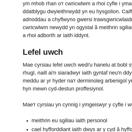
ym mhob rhan o'r cwricwlwm a rhoi cyfle i ymarf
ddatblygu dwyieithrwydd yn eu hysgolion. Caiff
adnoddau a chyflwyno gwersi trawsgwricwlaid
cwricwlwm newydd yn ogystal â meithrin sgiliau
a rhoi adborth ar iaith iddynt.
Lefel uwch
Mae cyrsiau lefel uwch wedi'u hanelu at bobl 
rhugl, naill ai'n siaradwyr iaith gyntaf neu'n d
meddu ar yr hyder na'r derminoleg arbenigol y
hyn mewn cyd-destun proffesiynol.
Mae'r cyrsiau yn cynnig i ymgeiswyr y cyfle i 
meithrin eu sgiliau iaith personol
cael hyfforddiant iaith dwys ar y cyd â hyf