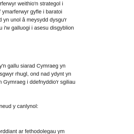
erwyr weithio'n strategol i
 ymarferwyr gyfle i baratoi
d yn unol â meysydd dysgu'r
 i'w galluogi i asesu disgyblion
sy'n gallu siarad Cymraeg yn
dysgwyr rhugl, ond nad ydynt yn
n Gymraeg i ddefnyddio'r sgiliau
wneud y canlynol:
forddiant ar fethodolegau ym