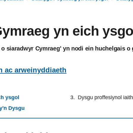
Gymraeg yn eich ysgo
o siaradwyr Cymraeg' yn nodi ein huchelgais o 
n ac arweinyddiaeth
ch ysgol
Dysgu proffesiynol iai
sy'n Dysgu