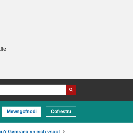
fle
Mewngofnodi
Cofrestru
gu'r Gymraeg yn eich ysgol