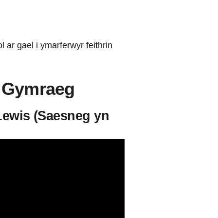
ar gael i ymarferwyr feithrin
h Gymraeg
Lewis (Saesneg yn