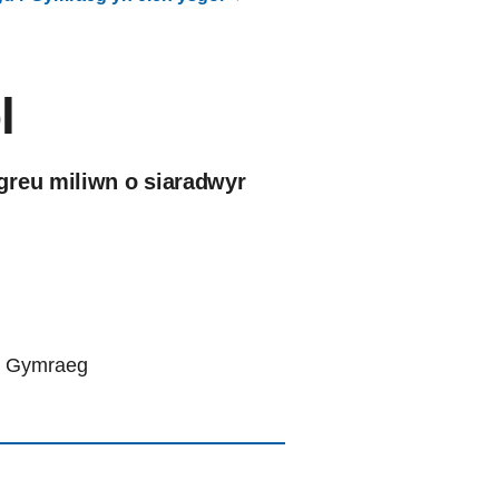
l
greu miliwn o siaradwyr
th Gymraeg