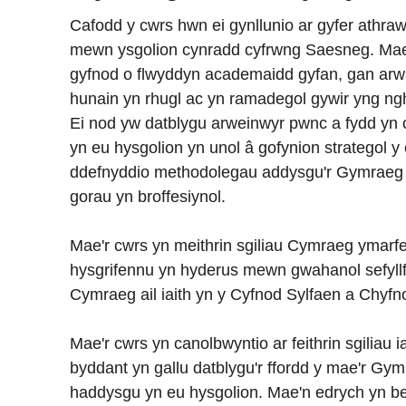
Cafodd y cwrs hwn ei gynllunio ar gyfer athra
mewn ysgolion cynradd cyfrwng Saesneg. Mae'
gyfnod o flwyddyn academaidd gyfan, gan arwa
hunain yn rhugl ac yn ramadegol gywir yng n
Ei nod yw datblygu arweinwyr pwnc a fydd yn 
yn eu hysgolion yn unol â gofynion strategol 
ddefnyddio methodolegau addysgu'r Gymraeg a
gorau yn broffesiynol.
Mae'r cwrs yn meithrin sgiliau Cymraeg ymarferwy
hysgrifennu yn hyderus mewn gwahanol sefyll
Cymraeg ail iaith yn y Cyfnod Sylfaen a Chyfn
Mae'r cwrs yn canolbwyntio ar feithrin sgiliau i
byddant yn gallu datblygu'r ffordd y mae'r Gym
haddysgu yn eu hysgolion. Mae'n edrych yn b