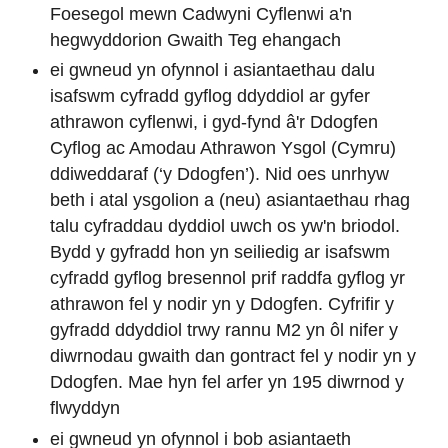
Foesegol mewn Cadwyni Cyflenwi a'n
hegwyddorion Gwaith Teg ehangach
ei gwneud yn ofynnol i asiantaethau dalu
isafswm cyfradd gyflog ddyddiol ar gyfer
athrawon cyflenwi, i gyd-fynd â'r Ddogfen
Cyflog ac Amodau Athrawon Ysgol (Cymru)
ddiweddaraf (‘y Ddogfen’). Nid oes unrhyw
beth i atal ysgolion a (neu) asiantaethau rhag
talu cyfraddau dyddiol uwch os yw'n briodol.
Bydd y gyfradd hon yn seiliedig ar isafswm
cyfradd gyflog bresennol prif raddfa gyflog yr
athrawon fel y nodir yn y Ddogfen. Cyfrifir y
gyfradd ddyddiol trwy rannu M2 yn ôl nifer y
diwrnodau gwaith dan gontract fel y nodir yn y
Ddogfen. Mae hyn fel arfer yn 195 diwrnod y
flwyddyn
ei gwneud yn ofynnol i bob asiantaeth