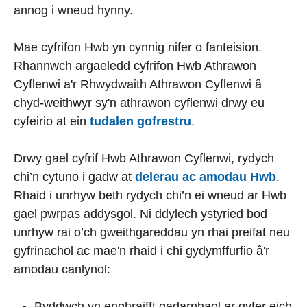
annog i wneud hynny.
Mae cyfrifon Hwb yn cynnig nifer o fanteision.
Rhannwch argaeledd cyfrifon Hwb Athrawon
Cyflenwi a'r Rhwydwaith Athrawon Cyflenwi â
chyd-weithwyr sy'n athrawon cyflenwi drwy eu
cyfeirio at ein
tudalen gofrestru
.
Drwy gael cyfrif Hwb Athrawon Cyflenwi, rydych
chi’n cytuno i gadw at
delerau ac amodau Hwb
.
Rhaid i unrhyw beth rydych chi’n ei wneud ar Hwb
gael pwrpas addysgol. Ni ddylech ystyried bod
unrhyw rai o’ch gweithgareddau yn rhai preifat neu
gyfrinachol ac mae'n rhaid i chi gydymffurfio â'r
amodau canlynol:
Byddwch yn enghraifft gadarnhaol ar gyfer eich