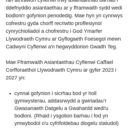
ran athrawon cyflenwi trwy asiantaethau barhau i
ddefnyddio asiantaethau ar y fframwaith sydd wedi
bodloni'r gofynion penodedig. Mae hyn yn cynnwys
cofrestru gyda chorff recriwtio proffesiynol
cynrychioliadol a chofrestru i God Ymarfer
Llywodraeth Cymru ar Gyflogaeth Foesegol mewn
Cadwyni Cyflenwi a'n hegwyddorion Gwaith Teg.
Mae Fframwaith Asiantaethau Cyflenwi Caffael
Corfforaethol Llywodraeth Cymru ar gyfer 2023 i
2027 yn:
cynnal gofynion i sicrhau bod yr holl
gymwysterau, addasrwydd a gwiriadau’r
Gwasanaeth Datgelu a Gwahardd wedi'u
bodloni. (Rhaid i ysgolion barhau i fod yn
ymwybodol o'u cyfrifoldebau diogelu statudol)