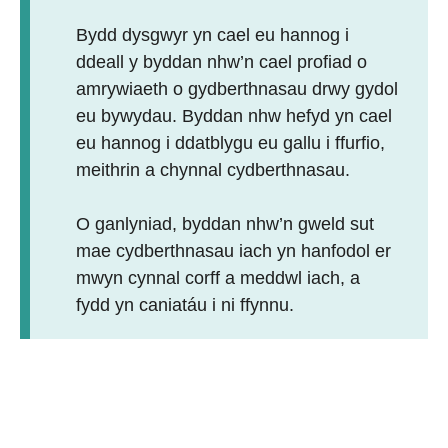
Bydd dysgwyr yn cael eu hannog i
ddeall y byddan nhw’n cael profiad o
amrywiaeth o gydberthnasau drwy gydol
eu bywydau. Byddan nhw hefyd yn cael
eu hannog i ddatblygu eu gallu i ffurfio,
meithrin a chynnal cydberthnasau.
O ganlyniad, byddan nhw’n gweld sut
mae cydberthnasau iach yn hanfodol er
mwyn cynnal corff a meddwl iach, a
fydd yn caniatáu i ni ffynnu.