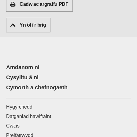
Cadw ac argraffu PDF
Yn ôl i'r brig
Amdanom ni
Cysylltu â ni
Cymorth a chefnogaeth
Hygyrchedd
Datganiad hawlfraint
Cwcis
Preifatrwydd