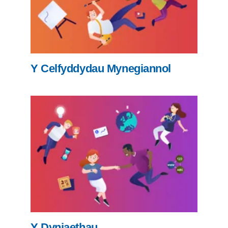
Y Celfyddydau Mynegiannol
Y Dyniaethau