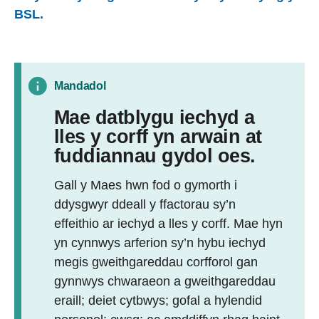
BSL.
Mandadol
Mae datblygu iechyd a
lles y corff yn arwain at
fuddiannau gydol oes.
Gall y Maes hwn fod o gymorth i
ddysgwyr ddeall y ffactorau sy’n
effeithio ar iechyd a lles y corff. Mae hyn
yn cynnwys arferion sy’n hybu iechyd
megis gweithgareddau corfforol gan
gynnwys chwaraeon a gweithgareddau
eraill; deiet cytbwys; gofal a hylendid