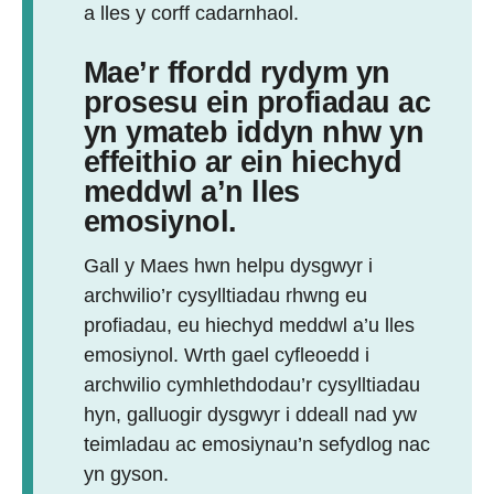
a lles y corff cadarnhaol.
Mae’r ffordd rydym yn
prosesu ein profiadau ac
yn ymateb iddyn nhw yn
effeithio ar ein hiechyd
meddwl a’n lles
emosiynol.
Gall y Maes hwn helpu dysgwyr i
archwilio’r cysylltiadau rhwng eu
profiadau, eu hiechyd meddwl a’u lles
emosiynol. Wrth gael cyfleoedd i
archwilio cymhlethdodau’r cysylltiadau
hyn, galluogir dysgwyr i ddeall nad yw
teimladau ac emosiynau’n sefydlog nac
yn gyson.