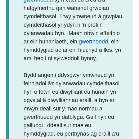
hatgyfnerthu gan wahanol grwpiau
cymdeithasol. Trwy ymwneud â grwpiau
cymdeithasol yr ydyn ni’n profi’r
dylanwadau hyn. Maen nhw’n effeithio
ar ein hunaniaeth, ein
gwerthoedd
, ein
hymddygiad ac ar ein hiechyd a lles, yn
aml heb i ni sylweddoli hynny.
Bydd angen i ddysgwyr ymwneud yn
feirniadol â’r dylanwadau cymdeithasol
hyn o fewn eu diwylliant eu hunain yn
ogystal â diwylliannau eraill, a hyn er
mwyn deall sut y mae normau a
gwerthoedd yn datblygu. Gall hyn eu
galluogi i ddeall sut mae eu
hymddygiad, eu perthynas ag eraill a’u