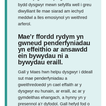
bydd dysgwyr mewn sefyllfa well i greu
diwylliant lle mae siarad am iechyd
meddwl a lles emosiynol yn weithred
arferol.
Mae’r ffordd rydym yn
gwneud penderfyniadau
yn effeithio ar ansawdd
ein bywydau ni a
bywydau eraill.
Gall y Maes hwn helpu dysgwyr i ddeall
sut mae penderfyniadau a
gweithredoedd yn cael effaith ar y
dysgwyr eu hunain, ar eraill, ac ar y
gymdeithas ehangach, a hynny yn y
presennol a’r dyfodol. Gall hefyd fod o