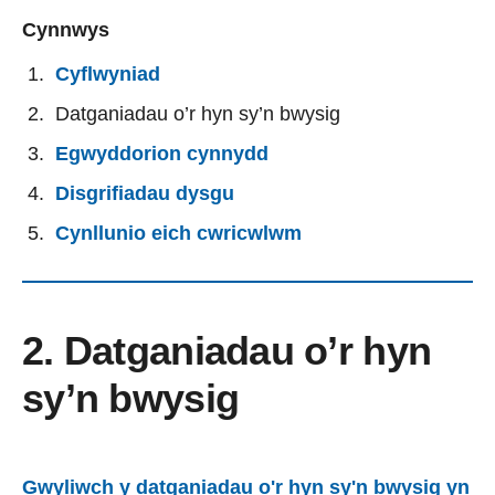
Cynnwys
Cyflwyniad
Datganiadau o’r hyn sy’n bwysig
Egwyddorion cynnydd
Disgrifiadau dysgu
Cynllunio eich cwricwlwm
2. Datganiadau o’r hyn
sy’n bwysig
Gwyliwch y datganiadau o'r hyn sy'n bwysig yn