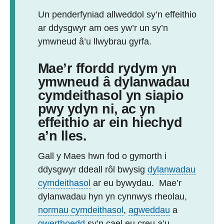
Un penderfyniad allweddol sy’n effeithio
ar ddysgwyr am oes yw’r un sy’n
ymwneud â’u llwybrau gyrfa.
Mae’r ffordd rydym yn
ymwneud â dylanwadau
cymdeithasol yn siapio
pwy ydyn ni, ac yn
effeithio ar ein hiechyd
a’n lles.
Gall y Maes hwn fod o gymorth i
ddysgwyr ddeall rôl bwysig
dylanwadau
cymdeithasol
ar eu bywydau. Mae’r
dylanwadau hyn yn cynnwys rheolau,
normau cymdeithasol
,
agweddau
a
gwerthoedd
sy’n cael eu creu a’u