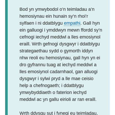
Bod yn ymwybodol o’n teimladau a’n
hemosiynau ein hunain sy’n rhoi’r
sylfaen i ni ddatblygu
empathi
. Gall hyn
ein galluogi i ymddwyn mewn ffordd sy’n
cefnogi iechyd meddwl a lles emosiynol
eraill. Wrth gefnogi dysgwyr i ddatblygu
strategaethau sydd o gymorth iddyn
nhw reoli eu hemosiynau, gall hyn yn ei
dro gyfrannu tuag at iechyd meddwl a
lles emosiynol cadarnhaol, gan alluogi
dysgwyr i sylwi pryd a lle mae ceisio
help a chefnogaeth; i ddatblygu
ymwybyddiaeth o faterion iechyd
meddwl ac yn gallu eirioli ar ran eraill.
Wrth ddysgu sut i fynegi eu teimladau,