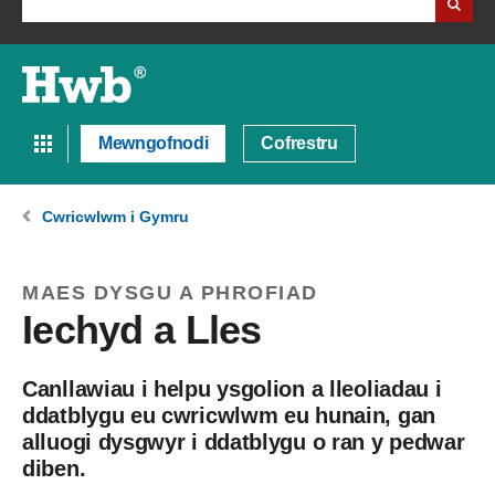
Mewngofnodi
Cofrestru
Cwricwlwm i Gymru
MAES DYSGU A PHROFIAD
Iechyd a Lles
Canllawiau i helpu ysgolion a lleoliadau i
ddatblygu eu cwricwlwm eu hunain, gan
alluogi dysgwyr i ddatblygu o ran y pedwar
diben.