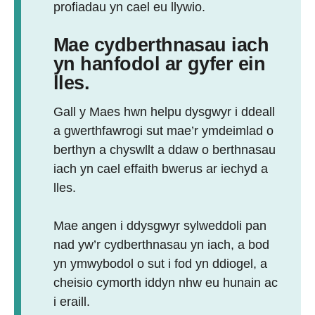
profiadau yn cael eu llywio.
Mae cydberthnasau iach
yn hanfodol ar gyfer ein
lles.
Gall y Maes hwn helpu dysgwyr i ddeall
a gwerthfawrogi sut mae’r ymdeimlad o
berthyn a chyswllt a ddaw o berthnasau
iach yn cael effaith bwerus ar iechyd a
lles.
Mae angen i ddysgwyr sylweddoli pan
nad yw’r cydberthnasau yn iach, a bod
yn ymwybodol o sut i fod yn ddiogel, a
cheisio cymorth iddyn nhw eu hunain ac
i eraill.