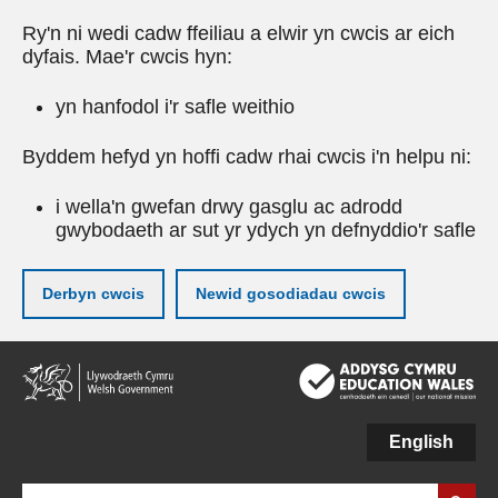
Ry'n ni wedi cadw ffeiliau a elwir yn cwcis ar eich
dyfais. Mae'r cwcis hyn:
yn hanfodol i'r safle weithio
Byddem hefyd yn hoffi cadw rhai cwcis i'n helpu ni:
i wella'n gwefan drwy gasglu ac adrodd
gwybodaeth ar sut yr ydych yn defnyddio'r safle
Derbyn cwcis
Newid gosodiadau cwcis
Neidio
i'r
prif
gynnwy
English