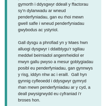
gymorth i ddysgwyr ddeall y ffactorau
sy’n dylanwadu ar wneud
penderfyniadau, gan eu rhoi mewn
gwell safle i wneud penderfyniadau
gwybodus ac ystyriol.
Gall dysgu a phrofiad yn y Maes hwn
alluogi dysgwyr i ddatblygu’r sgiliau
meddwl beirniadol angenrheidiol er
mwyn gallu pwyso a mesur goblygiadau
posibl eu penderfyniadau, gan gynnwys
y risg, iddyn nhw ac i eraill. Gall hyn
gynnig cyfleoedd i ddysgwyr gymryd
rhan mewn penderfyniadau ar y cyd, a
deall pwysigrwydd eu cyfraniad i’r
broses hon.