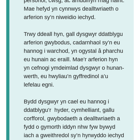
personol; cwsg; ac amddiffyn rhag haint.
Mae hefyd yn cynnwys dealltwriaeth o
arferion sy’n niweidio iechyd.
Trwy ddeall hyn, gall dysgwyr ddatblygu
arferion gwybodus, cadarnhaol sy’n eu
hannog i warchod, yn ogystal â pharchu
eu hunain ac eraill. Mae’r arferion hyn
yn cefnogi ymdeimlad dysgwyr o hunan-
werth, eu hwyliau’n gyffredinol a’u
lefelau egni.
Bydd dysgwyr yn cael eu hannog i
ddatblygu’r hyder, cymhelliant, gallu
corfforol, gwybodaeth a dealltwriaeth a
fydd o gymorth iddyn nhw fyw bywyd
iach a gweithredol sy’n hyrwyddo iechyd