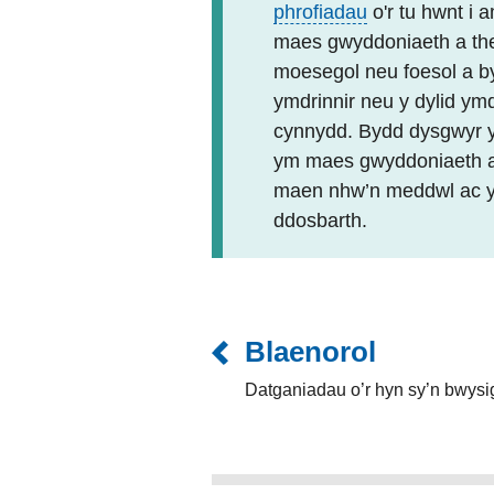
phrofiadau
o'r tu hwnt i
maes gwyddoniaeth a th
moesegol neu foesol a byd
ymdrinnir neu y dylid ym
cynnydd. Bydd dysgwyr y
ym maes gwyddoniaeth a 
maen nhw’n meddwl ac yn 
ddosbarth.
Blaenorol
Datganiadau o’r hyn sy’n bwysi