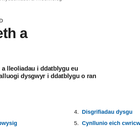
D
th a
 a lleoliadau i ddatblygu eu
lluogi dysgwyr i ddatblygu o ran
Disgrifiadau dysgu
 bwysig
Cynllunio eich cwric