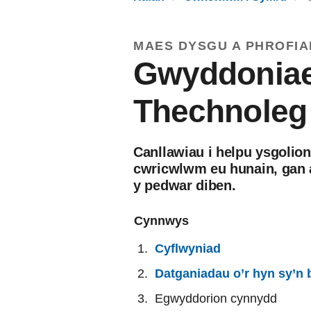
MAES DYSGU A PHROFIA
Gwyddoniae
Thechnoleg
Canllawiau i helpu ysgolion
cwricwlwm eu hunain, gan a
y pedwar diben.
Cynnwys
Cyflwyniad
Datganiadau o’r hyn sy’n
Egwyddorion cynnydd