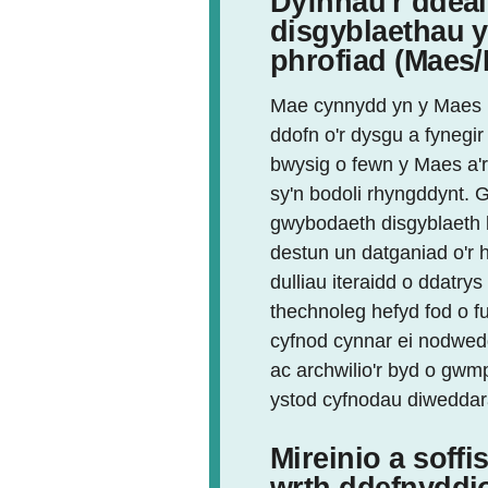
Dyfnhau'r ddeall
disgyblaethau 
phrofiad (Maes
Mae cynnydd yn y Maes h
ddofn o'r dysgu a fynegir
bwysig o fewn y Maes a'r
sy'n bodoli rhyngddynt. 
gwybodaeth disgyblaeth b
destun un datganiad o'r h
dulliau iteraidd o ddatry
thechnoleg hefyd fod o f
cyfnod cynnar ei nodwedd
ac archwilio'r byd o gwm
ystod cyfnodau diweddar
Mireinio a soff
wrth ddefnyddi