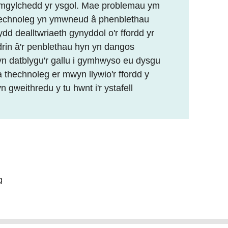
 amgylchedd yr ysgol. Mae problemau ym
echnoleg yn ymwneud â phenblethau
d dealltwriaeth gynyddol o'r ffordd yr
drin â'r penblethau hyn yn dangos
n datblygu'r gallu i gymhwyso eu dysgu
thechnoleg er mwyn llywio'r ffordd y
gweithredu y tu hwnt i'r ystafell
g