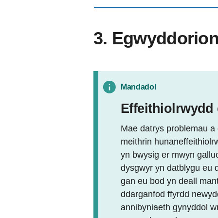
3. Egwyddorio
Mandadol
Effeithiolrwydd
Mae datrys problemau a d
meithrin hunaneffeithiolr
yn bwysig er mwyn galluog
dysgwyr yn datblygu eu d
gan eu bod yn deall mant
ddarganfod ffyrdd newyd
annibyniaeth gynyddol w