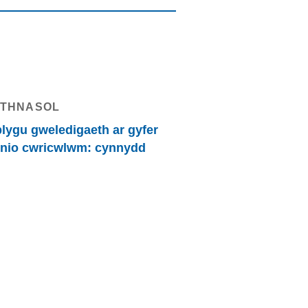
THNASOL
lygu gweledigaeth ar gyfer
unio cwricwlwm: cynnydd