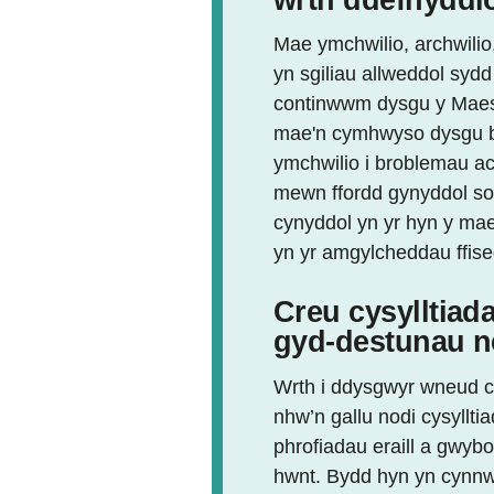
Mae ymchwilio, archwilio
yn sgiliau allweddol syd
continwwm dysgu y Maes
mae'n cymhwyso dysgu bl
ymchwilio i broblemau ac 
mewn ffordd gynyddol sof
cynyddol yn yr hyn y mae
yn yr amgylcheddau ffiseg
Creu cysylltiad
gyd-destunau 
Wrth i ddysgwyr wneud 
nhw’n gallu nodi cysyllt
phrofiadau
eraill a gwybo
hwnt. Bydd hyn yn cynnw