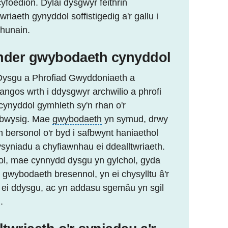
oedion. Dylai dysgwyr feithrin
riaeth gynyddol soffistigedig a'r gallu i
 hunain.
nder gwybodaeth cynyddol
Dysgu a Phrofiad Gwyddoniaeth a
ngos wrth i ddysgwyr archwilio a phrofi
ynyddol gymhleth sy'n rhan o'r
n bwysig. Mae
gwybodaeth
yn symud, drwy
th bersonol o'r byd i safbwynt haniaethol
gysyniadu a chyfiawnhau ei ddealltwriaeth.
nol, mae cynnydd dysgu yn gylchol, gyda
 gwybodaeth bresennol, yn ei chysylltu â'r
ei ddysgu, ac yn addasu sgemâu yn sgil
.