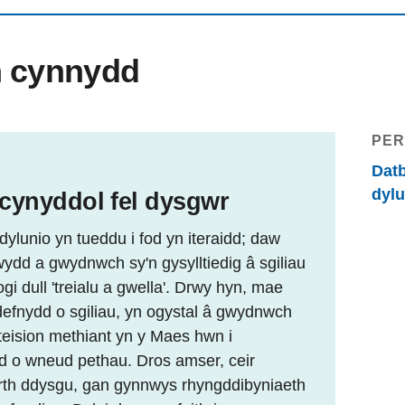
n cynnydd
PER
Datb
dyl
 cynyddol fel dysgwr
ylunio yn tueddu i fod yn iteraidd; daw
wydd a gwydnwch sy'n gysylltiedig â sgiliau
i dull 'treialu a gwella'. Drwy hyn, mae
efnydd o sgiliau, yn ogystal â gwydnwch
eision methiant yn y Maes hwn i
d o wneud pethau. Dros amser, ceir
rth ddysgu, gan gynnwys rhyngddibyniaeth