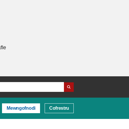
fle
Mewngofnodi
Cofrestru