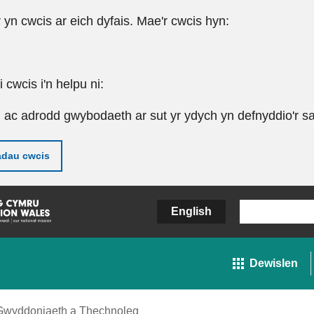
r yn cwcis ar eich dyfais. Mae'r cwcis hyn:
cwcis i'n helpu ni:
u ac adrodd gwybodaeth ar sut yr ydych yn defnyddio'r sa
adau cwcis
English
Dewislen
Gwyddoniaeth a Thechnoleg