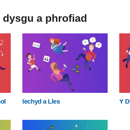
 dysgu a phrofiad
ol
Iechyd a Lles
Y D