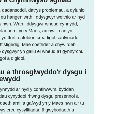
, dadansoddi, datrys problemau, a dylunio
d eu hangen wrth i ddysgwyr weithio ar hyd
 hwn. Wrth i ddysgwr wneud cynnydd,
aenorol yn y Maes, archwilio ac yn
yn ffurfio atebion creadigol canlyniadol
fistigedig. Mae coethder a chywirdeb
 dysgwyr yn gallu ei wneud a'i gynhyrchu
ol a digidol.
au a throsglwyddo'r dysgu i
newydd
cynnydd ar hyd y continwwm, byddan
iadau cynyddol rhwng dysgu presennol a
daeth arall a gafwyd yn y Maes hwn a'r tu
ys creu cysylltiadau â gwybodaeth a