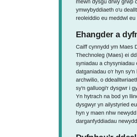
mewn dysgu drwy grwp cyf
ymwybyddiaeth o'u dealltw
reoleiddio eu meddwl eu
Ehangder a dyf
Caiff cynnydd ym Maes 
Thechnoleg (Maes) ei dda
syniadau a chysyniadau c
datganiadau o'r hyn sy'
archwilio, o ddealltwriae
sy'n galluogi'r dysgwr i 
Yn hytrach na bod yn lli
dysgwyr yn ailystyried eu
hyn y maen nhw newydd 
darganfyddiadau newydd