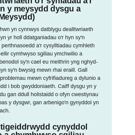
twriaeth o'r syniadau a'r
yn y meysydd dysgu a
/Meysydd)
wn yn cynnwys datblygu dealltwriaeth
 yn yr holl ddatganiadau o'r hyn sy'n
 perthnasoedd a'r cysylltiadau cymhleth
Gellir cymhwyso sgiliau ymchwilio a
enodol sy'n cael eu meithrin yng nghyd-
yn sy'n bwysig mewn rhai eraill. Gall
s problemau mewn cyfrifiadureg a dylunio a
udd i bob gwyddoniaeth. Caiff dysgu yn y
u gan ddull holistaidd o ofyn cwestiynau
pas y dysgwr, gan arbenigo'n gynyddol yn
ach.
istigeiddrwydd cynyddol
o a chymhwyso sgiliau