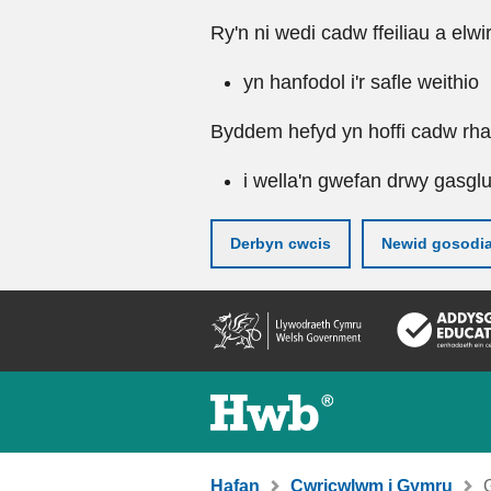
Ry'n ni wedi cadw ffeiliau a elwi
yn hanfodol i'r safle weithio
Byddem hefyd yn hoffi cadw rhai 
i wella'n gwefan drwy gasgl
Derbyn cwcis
Newid gosodi
Neidio
i'r
prif
gynnwy
Hafan
Cwricwlwm i Gymru