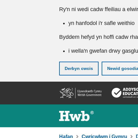
Ry'n ni wedi cadw ffeiliau a elwi
yn hanfodol i'r safle weithio
Byddem hefyd yn hoffi cadw rhai 
i wella'n gwefan drwy gasgl
Derbyn cwcis
Newid gosodi
Neidio
i'r
prif
gynnwy
Hafan
Cwricwlwm i Gymru