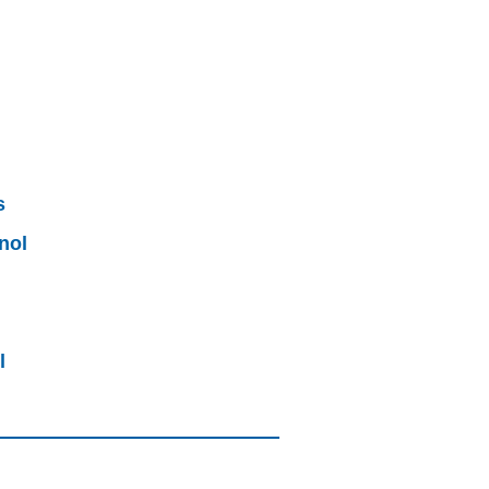
s
nol
l