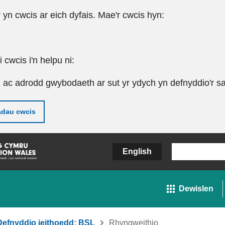
r yn cwcis ar eich dyfais. Mae'r cwcis hyn:
cwcis i'n helpu ni:
u ac adrodd gwybodaeth ar sut yr ydych yn defnyddio'r sa
adau cwcis
English
Dewislen
Defnyddio ieithoedd: BSL
Rhyngweithio