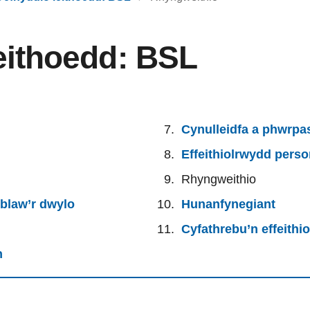
eithoedd: BSL
Cynulleidfa a phwrpa
Effeithiolrwydd perso
Rhyngweithio
blaw’r dwylo
Hunanfynegiant
Cyfathrebu’n effeithio
n