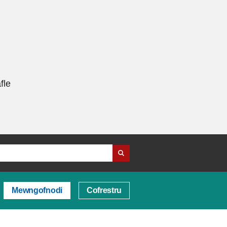
fle
Mewngofnodi
Cofrestru