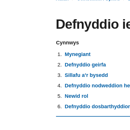
Defnyddio i
Cynnwys
Mynegiant
Defnyddio geirfa
Sillafu a’r bysedd
Defnyddio nodweddion he
Newid rol
Defnyddio dosbarthyddio