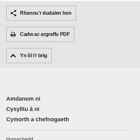
Rhannu’r dudalen hon
Cadw ac argraffu PDF
Yn ôl i'r brig
Amdanom ni
Cysylltu â ni
Cymorth a chefnogaeth
Hygyrchedd