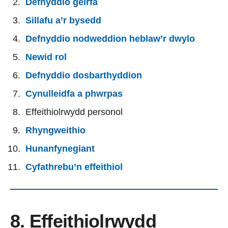
Defnyddio geirfa
Sillafu a’r bysedd
Defnyddio nodweddion heblaw’r dwylo
Newid rol
Defnyddio dosbarthyddion
Cynulleidfa a phwrpas
Effeithiolrwydd personol
Rhyngweithio
Hunanfynegiant
Cyfathrebu’n effeithiol
8. Effeithiolrwydd