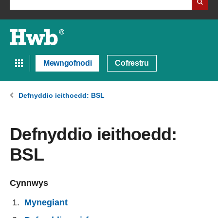
Mewngofnodi
Cofrestru
Defnyddio ieithoedd: BSL
Defnyddio ieithoedd:
BSL
Cynnwys
Mynegiant