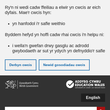
Ry'n ni wedi cadw ffeiliau a elwir yn cwcis ar eich
dyfais. Mae'r cwcis hyn:
yn hanfodol i'r safle weithio
Byddem hefyd yn hoffi cadw rhai cwcis i'n helpu ni:
i wella'n gwefan drwy gasglu ac adrodd
gwybodaeth ar sut yr ydych yn defnyddio'r safle
Derbyn cwcis
Newid gosodiadau cwcis
Neidio
i'r
prif
gynnwy
English