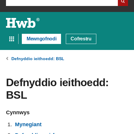
Mewngofnodi
Cofrestru
Defnyddio ieithoedd: BSL
Defnyddio ieithoedd:
BSL
Cynnwys
Mynegiant