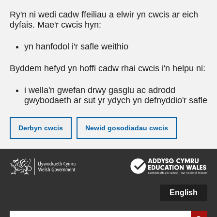
Ry'n ni wedi cadw ffeiliau a elwir yn cwcis ar eich
dyfais. Mae'r cwcis hyn:
yn hanfodol i'r safle weithio
Byddem hefyd yn hoffi cadw rhai cwcis i'n helpu ni:
i wella'n gwefan drwy gasglu ac adrodd
gwybodaeth ar sut yr ydych yn defnyddio'r safle
Derbyn cwcis
Newid gosodiadau cwcis
Neidio
i'r
prif
gynnwy
English