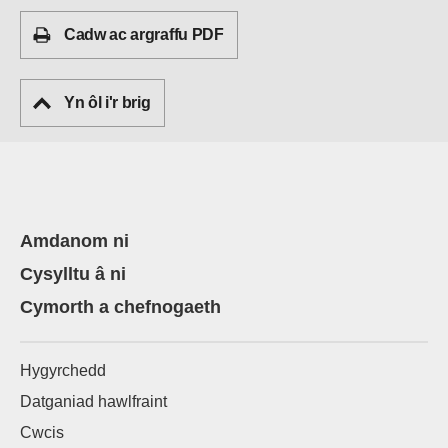
Cadw ac argraffu PDF
Yn ôl i'r brig
Amdanom ni
Cysylltu â ni
Cymorth a chefnogaeth
Hygyrchedd
Datganiad hawlfraint
Cwcis