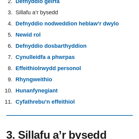
Defnyddio geirfa
Sillafu a’r bysedd
Defnyddio nodweddion heblaw’r dwylo
Newid rol
Defnyddio dosbarthyddion
Cynulleidfa a phwrpas
Effeithiolrwydd personol
Rhyngweithio
Hunanfynegiant
Cyfathrebu’n effeithiol
3. Sillafu a’r bysedd