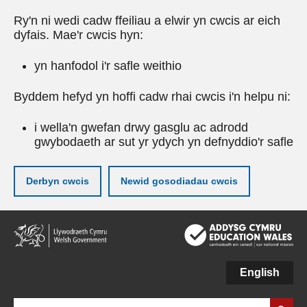
Ry'n ni wedi cadw ffeiliau a elwir yn cwcis ar eich
dyfais. Mae'r cwcis hyn:
yn hanfodol i'r safle weithio
Byddem hefyd yn hoffi cadw rhai cwcis i'n helpu ni:
i wella'n gwefan drwy gasglu ac adrodd
gwybodaeth ar sut yr ydych yn defnyddio'r safle
Derbyn cwcis
Newid gosodiadau cwcis
Neidio
i'r
prif
gynnwy
English