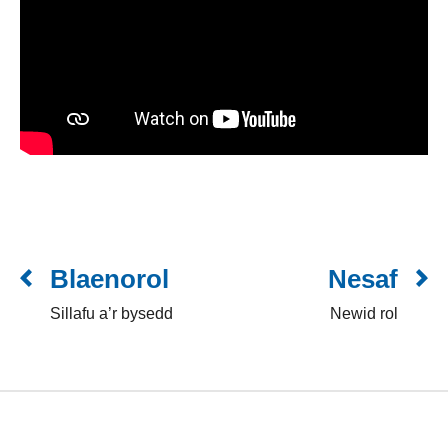
Blaenorol
Nesaf
Sillafu a’r bysedd
Newid rol