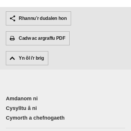
Rhannu’r dudalen hon
Cadw ac argraffu PDF
Yn ôl i'r brig
Amdanom ni
Cysylltu â ni
Cymorth a chefnogaeth