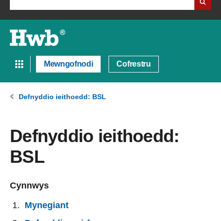
Mewngofnodi
Cofrestru
Defnyddio ieithoedd: BSL
Defnyddio ieithoedd:
BSL
Cynnwys
Mynegiant