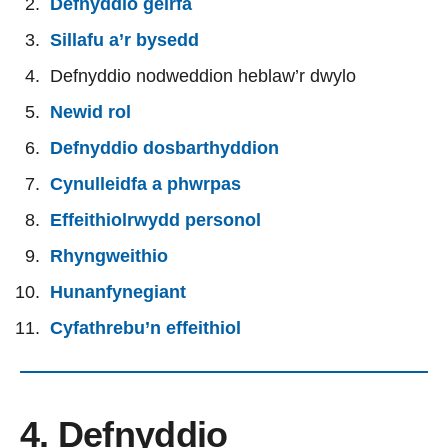
Defnyddio geirfa
Sillafu a’r bysedd
Defnyddio nodweddion heblaw’r dwylo
Newid rol
Defnyddio dosbarthyddion
Cynulleidfa a phwrpas
Effeithiolrwydd personol
Rhyngweithio
Hunanfynegiant
Cyfathrebu’n effeithiol
4. Defnyddio