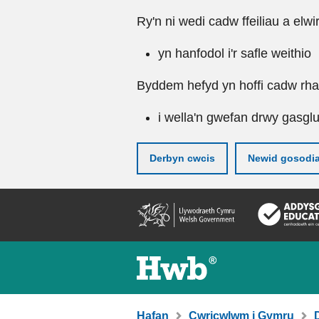
Ry'n ni wedi cadw ffeiliau a elwi
yn hanfodol i'r safle weithio
Byddem hefyd yn hoffi cadw rhai 
i wella'n gwefan drwy gasgl
Derbyn cwcis
Newid gosodi
Neidio
i'r
prif
gynnwy
Hafan
Cwricwlwm i Gymru