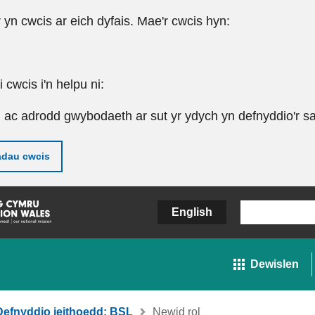
r yn cwcis ar eich dyfais. Mae'r cwcis hyn:
cwcis i'n helpu ni:
u ac adrodd gwybodaeth ar sut yr ydych yn defnyddio'r sa
adau cwcis
English
Dewislen
Defnyddio ieithoedd: BSL
Newid rol