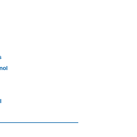
s
nol
l