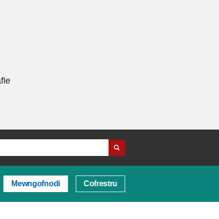
fle
Mewngofnodi
Cofrestru