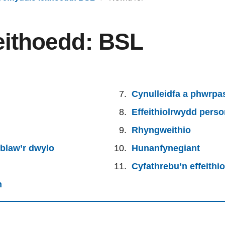
eithoedd: BSL
Cynulleidfa a phwrpa
Effeithiolrwydd perso
Rhyngweithio
blaw’r dwylo
Hunanfynegiant
Cyfathrebu’n effeithio
n