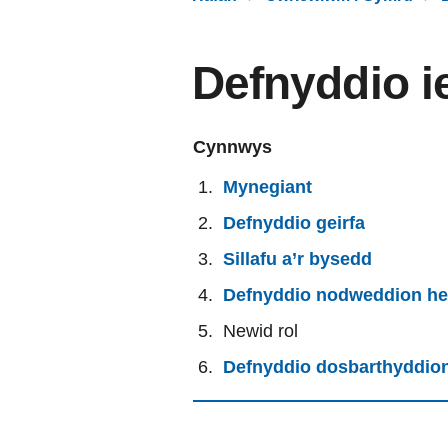
Defnyddio i
Cynnwys
Mynegiant
Defnyddio geirfa
Sillafu a’r bysedd
Defnyddio nodweddion he
Newid rol
Defnyddio dosbarthyddio