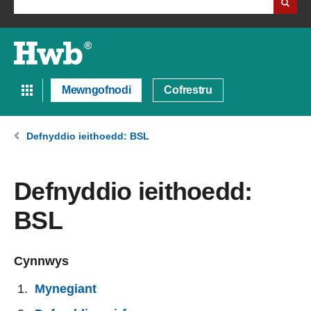
Mewngofnodi
Cofrestru
Defnyddio ieithoedd: BSL
Defnyddio ieithoedd:
BSL
Cynnwys
Mynegiant