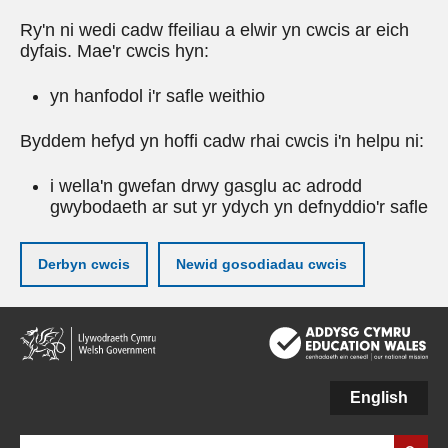
Ry'n ni wedi cadw ffeiliau a elwir yn cwcis ar eich
dyfais. Mae'r cwcis hyn:
yn hanfodol i'r safle weithio
Byddem hefyd yn hoffi cadw rhai cwcis i'n helpu ni:
i wella'n gwefan drwy gasglu ac adrodd
gwybodaeth ar sut yr ydych yn defnyddio'r safle
Derbyn cwcis
Newid gosodiadau cwcis
Neidio
i'r
prif
gynnwy
English