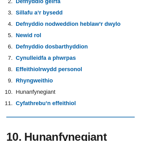
Defnyddio geirfa
Sillafu a’r bysedd
Defnyddio nodweddion heblaw’r dwylo
Newid rol
Defnyddio dosbarthyddion
Cynulleidfa a phwrpas
Effeithiolrwydd personol
Rhyngweithio
Hunanfynegiant
Cyfathrebu’n effeithiol
10. Hunanfynegiant