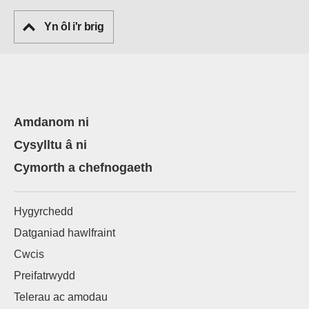
Yn ôl i'r brig
Amdanom ni
Cysylltu â ni
Cymorth a chefnogaeth
Hygyrchedd
Datganiad hawlfraint
Cwcis
Preifatrwydd
Telerau ac amodau