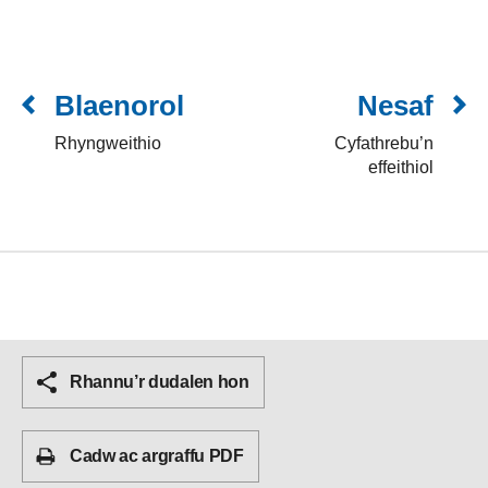
Blaenorol
Nesaf
Rhyngweithio
Cyfathrebu’n
effeithiol
Rhannu’r dudalen hon
Cadw ac argraffu PDF