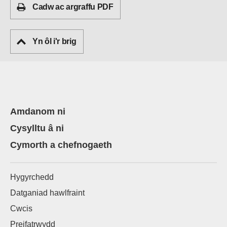
Cadw ac argraffu PDF
Yn ôl i'r brig
Amdanom ni
Cysylltu â ni
Cymorth a chefnogaeth
Hygyrchedd
Datganiad hawlfraint
Cwcis
Preifatrwydd