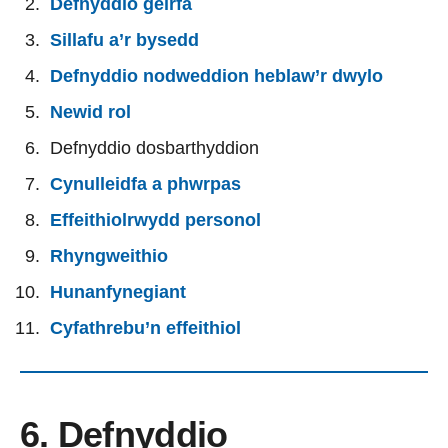
Defnyddio geirfa
Sillafu a’r bysedd
Defnyddio nodweddion heblaw’r dwylo
Newid rol
Defnyddio dosbarthyddion
Cynulleidfa a phwrpas
Effeithiolrwydd personol
Rhyngweithio
Hunanfynegiant
Cyfathrebu’n effeithiol
6. Defnyddio