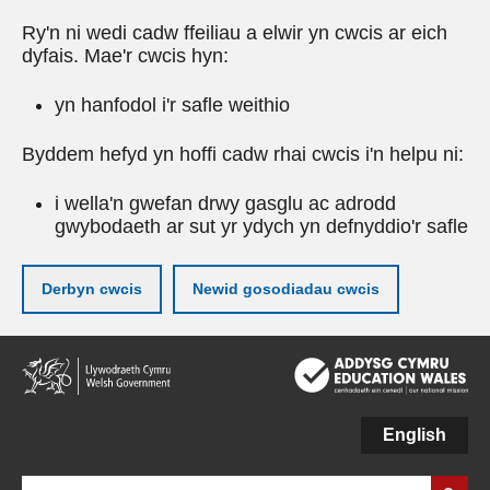
Ry'n ni wedi cadw ffeiliau a elwir yn cwcis ar eich
dyfais. Mae'r cwcis hyn:
yn hanfodol i'r safle weithio
Byddem hefyd yn hoffi cadw rhai cwcis i'n helpu ni:
i wella'n gwefan drwy gasglu ac adrodd
gwybodaeth ar sut yr ydych yn defnyddio'r safle
Derbyn cwcis
Newid gosodiadau cwcis
Neidio
i'r
prif
gynnwy
English