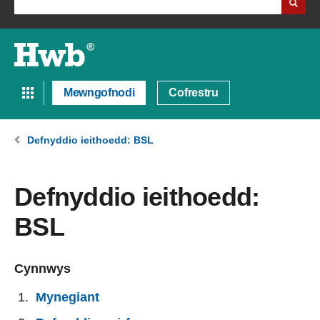
Mewngofnodi
Cofrestru
Defnyddio ieithoedd: BSL
Defnyddio ieithoedd:
BSL
Cynnwys
Mynegiant