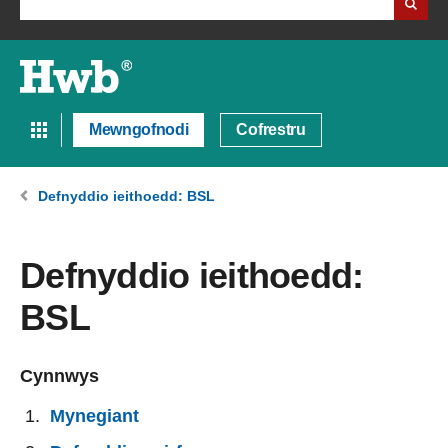
Mewngofnodi
Cofrestru
Defnyddio ieithoedd: BSL
Defnyddio ieithoedd:
BSL
Cynnwys
Mynegiant