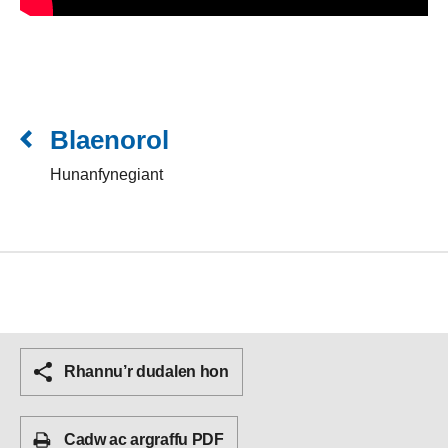
Blaenorol
Hunanfynegiant
Rhannu’r dudalen hon
Cadw ac argraffu PDF