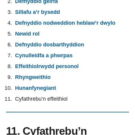
Defnyddio geirfa
Sillafu a’r bysedd
Defnyddio nodweddion heblaw’r dwylo
Newid rol
Defnyddio dosbarthyddion
Cynulleidfa a phwrpas
Effeithiolrwydd personol
Rhyngweithio
Hunanfynegiant
Cyfathrebu’n effeithiol
11. Cyfathrebu’n