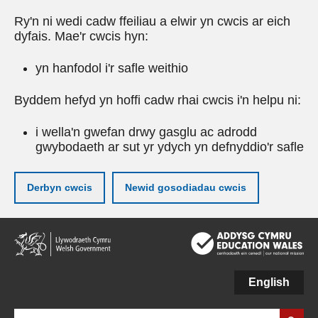
Ry'n ni wedi cadw ffeiliau a elwir yn cwcis ar eich
dyfais. Mae'r cwcis hyn:
yn hanfodol i'r safle weithio
Byddem hefyd yn hoffi cadw rhai cwcis i'n helpu ni:
i wella'n gwefan drwy gasglu ac adrodd
gwybodaeth ar sut yr ydych yn defnyddio'r safle
Derbyn cwcis
Newid gosodiadau cwcis
Neidio
i'r
prif
gynnwy
English