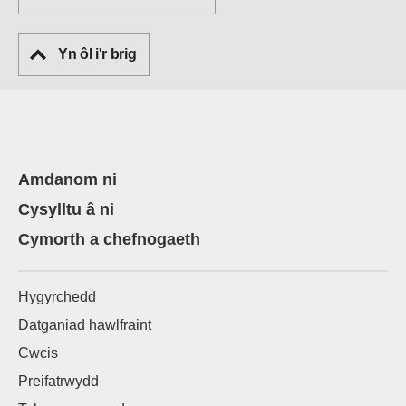
Yn ôl i'r brig
Amdanom ni
Cysylltu â ni
Cymorth a chefnogaeth
Hygyrchedd
Datganiad hawlfraint
Cwcis
Preifatrwydd