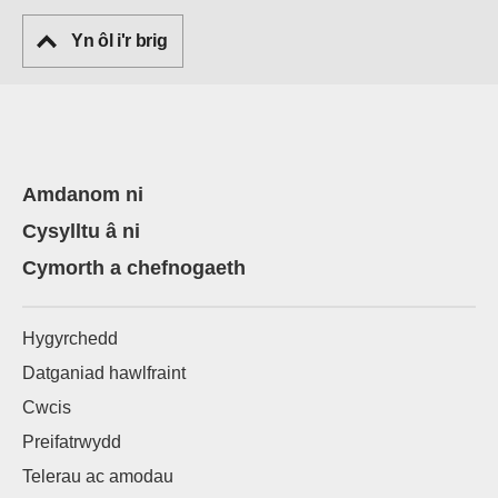
Yn ôl i'r brig
Amdanom ni
Cysylltu â ni
Cymorth a chefnogaeth
Hygyrchedd
Datganiad hawlfraint
Cwcis
Preifatrwydd
Telerau ac amodau