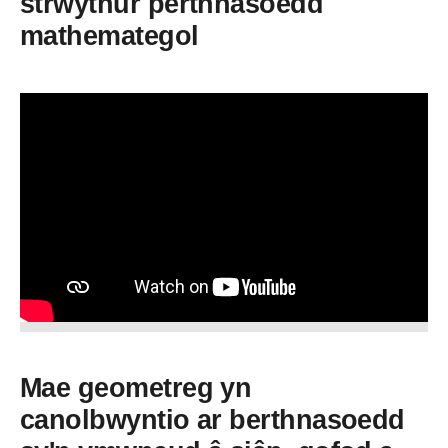
strwythur perthnasoedd
mathemategol
Mae geometreg yn
canolbwyntio ar berthnasoedd