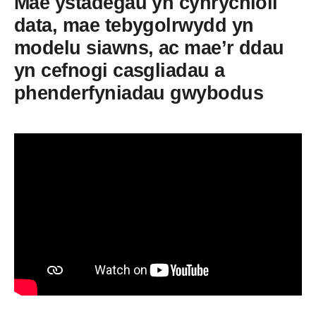
Mae ystadegau yn cynrychioli
data, mae tebygolrwydd yn
modelu siawns, ac mae’r ddau
yn cefnogi casgliadau a
phenderfyniadau gwybodus