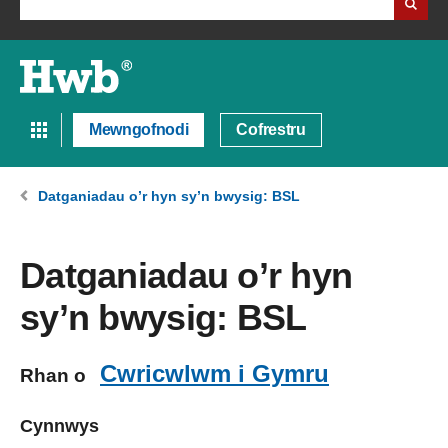
Mewngofnodi
Cofrestru
Datganiadau o’r hyn sy’n bwysig: BSL
Datganiadau o’r hyn
sy’n bwysig: BSL
Cwricwlwm i Gymru
Rhan o
Cynnwys