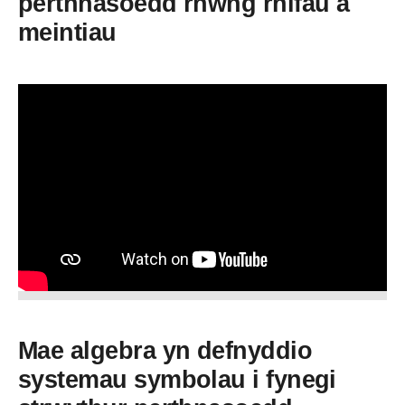
perthnasoedd rhwng rhifau a
meintiau
Mae algebra yn defnyddio
systemau symbolau i fynegi