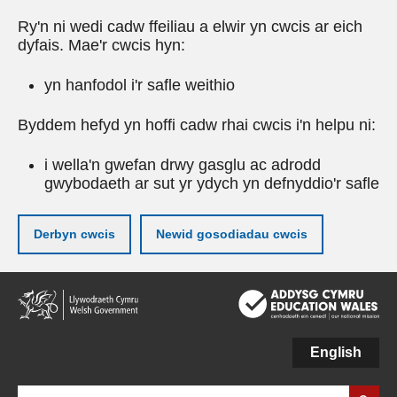
Ry'n ni wedi cadw ffeiliau a elwir yn cwcis ar eich
dyfais. Mae'r cwcis hyn:
yn hanfodol i'r safle weithio
Byddem hefyd yn hoffi cadw rhai cwcis i'n helpu ni:
i wella'n gwefan drwy gasglu ac adrodd
gwybodaeth ar sut yr ydych yn defnyddio'r safle
Derbyn cwcis
Newid gosodiadau cwcis
Neidio
i'r
prif
gynnwy
English