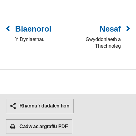
Blaenorol
Nesaf
Y Dyniaethau
Gwyddoniaeth a
Thechnoleg
Rhannu’r dudalen hon
Cadw ac argraffu PDF