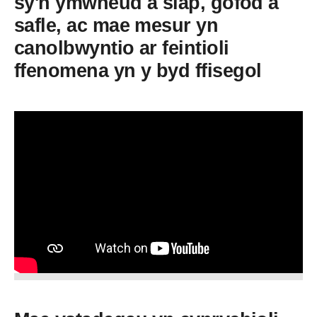
sy'n ymwneud â siâp, gofod a
safle, ac mae mesur yn
canolbwyntio ar feintioli
ffenomena yn y byd ffisegol