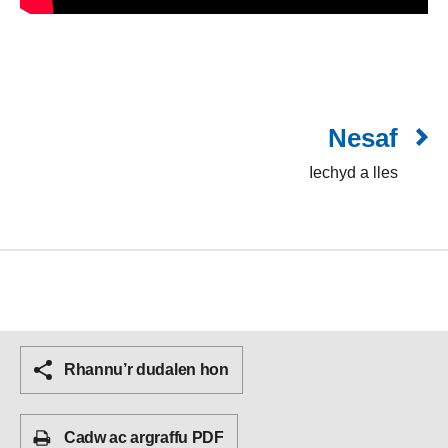
Nesaf
Iechyd a lles
Rhannu’r dudalen hon
Cadw ac argraffu PDF