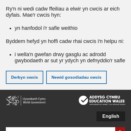
Ry'n ni wedi cadw ffeiliau a elwir yn cwcis ar eich
dyfais. Mae'r cwcis hyn:
yn hanfodol i'r safle weithio
Byddem hefyd yn hoffi cadw rhai cwcis i'n helpu ni:
i wella'n gwefan drwy gasglu ac adrodd
gwybodaeth ar sut yr ydych yn defnyddio'r safle
Derbyn cwcis
Newid gosodiadau cwcis
Neidio
i'r
prif
gynnwy
English