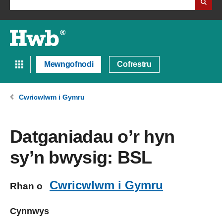
Mewngofnodi
Cofrestru
Cwricwlwm i Gymru
Datganiadau o’r hyn
sy’n bwysig: BSL
Cwricwlwm i Gymru
Rhan o
Cynnwys