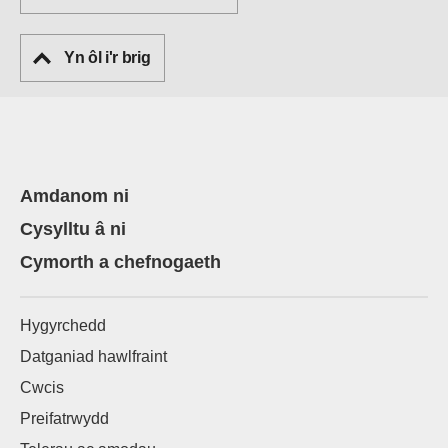
Yn ôl i'r brig
Amdanom ni
Cysylltu â ni
Cymorth a chefnogaeth
Hygyrchedd
Datganiad hawlfraint
Cwcis
Preifatrwydd