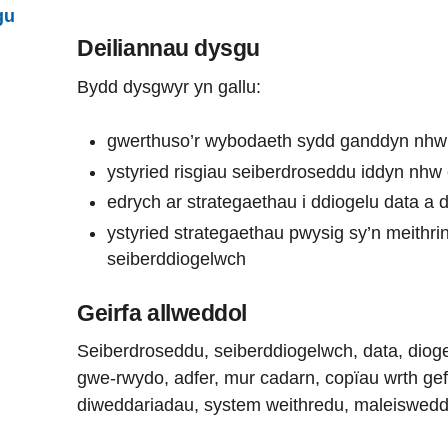
gu
Deiliannau dysgu
Bydd dysgwyr yn gallu:
gwerthuso’r wybodaeth sydd ganddyn nhw
ystyried risgiau seiberdroseddu iddyn nhw e
edrych ar strategaethau i ddiogelu data a 
ystyried strategaethau pwysig sy’n meithrin
seiberddiogelwch
Geirfa allweddol
Seiberdroseddu, seiberddiogelwch, data, diogel
gwe-rwydo, adfer, mur cadarn, copïau wrth gefn,
diweddariadau, system weithredu, maleiswedd,