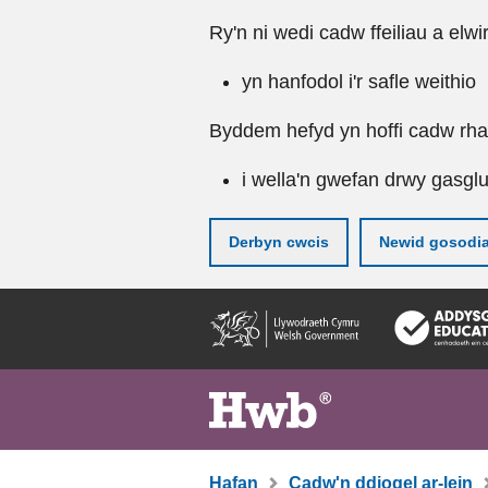
Ry'n ni wedi cadw ffeiliau a elwi
yn hanfodol i'r safle weithio
Byddem hefyd yn hoffi cadw rhai 
i wella'n gwefan drwy gasgl
Derbyn cwcis
Newid gosodi
Neidio
i'r
prif
gynnwy
Hafan
Cadw'n ddiogel ar-lein