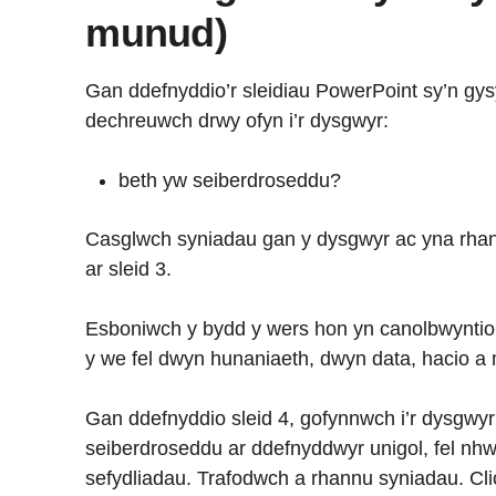
munud)
Gan ddefnyddio’r sleidiau PowerPoint sy’n gysy
dechreuwch drwy ofyn i’r dysgwyr:
beth yw seiberdroseddu?
Casglwch syniadau gan y dysgwyr ac yna rhan
ar sleid 3.
Esboniwch y bydd y wers hon yn canolbwyntio 
y we fel dwyn hunaniaeth, dwyn data, hacio a
Gan ddefnyddio sleid 4, gofynnwch i’r dysgwyr 
seiberdroseddu ar ddefnyddwyr unigol, fel nh
sefydliadau. Trafodwch a rhannu syniadau. Clic