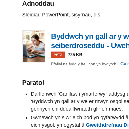
Adnoddau
Sleidiau PowerPoint, sisyrnau, dis.
Byddwch yn gall ar y 
seiberdroseddu - Uwc
725 KB
PPTX
Cai
Efallai na fydd y ffeil hon yn hygyrch.
Paratoi
Darllenwch ‘Canllaw i ymarferwyr addysg a
‘Byddwch yn gall ar y we er mwyn osgoi se
gennych chi ddealltwriaeth glir o’r maes.
Gwnewch yn siwr eich bod yn gyfarwydd â 
eich ysgol, yn ogystal â
Gweithdrefnau D