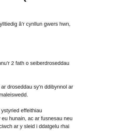
lltiedig
â
’r cynllun gwers hwn,
nu’r 2 fath o seiberdroseddau
ar droseddau sy’n ddibynnol ar
 maleiswedd.
ystyried effeithiau
w eu hunain, ac ar fusnesau neu
iwch ar y sleid i ddatgelu rhai