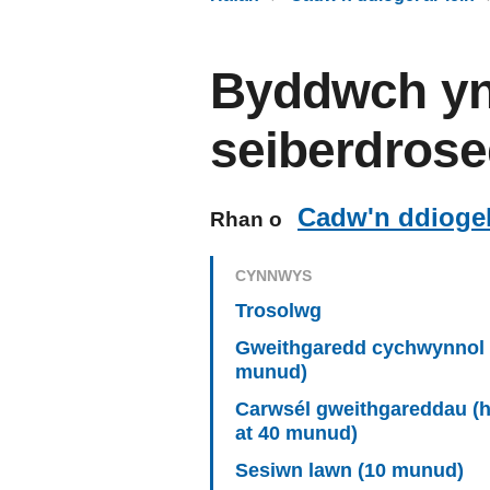
Byddwch yn 
seiberdros
Cadw'n ddiogel 
Rhan o
CYNNWYS
Trosolwg
Gweithgaredd cychwynnol 
munud)
Carwsél gweithgareddau (
at 40 munud)
Sesiwn lawn (10 munud)