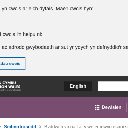
r yn cwcis ar eich dyfais. Mae'r cwcis hyn:
cwcis i'n helpu ni:
u ac adrodd gwybodaeth ar sut yr ydych yn defnyddio'r sa
adau cwcis
English
Dewislen
Seiberdrosedd
Byddwch yn gall ar y we er mwyn osgoi 