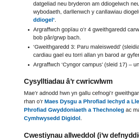
datgeliad neu bryderon am ddiogelwch neu 
wybodaeth, darllenwch y canllawiau diogel
ddiogel’
.
Argraffwch gopïau o’r 4 gweithgaredd carwsé
bob pâr/grwp bach.
‘Gweithgaredd 3: Paru maleiswedd’ (sleidia
cardiau gael eu torri allan yn barod ar gyf
Argraffwch ‘Cyngor campus’ (sleid 17) – un
Cysylltiadau â’r cwricwlwm
Mae’r adnodd hwn yn gallu cefnogi’r gweithgar
rhan o’r
Maes Dysgu a Phrofiad Iechyd a Ll
Phrofiad Gwyddoniaeth a Thechnoleg
ac ma
Cymhwysedd Digidol
.
Cwestiynau allweddol (i’w defnyddi