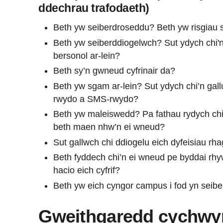
ddechrau trafodaeth)
Beth yw seiberdroseddu? Beth yw risgiau
Beth yw seiberddiogelwch? Sut ydych chi'
bersonol ar-lein?
Beth sy’n gwneud cyfrinair da?
Beth yw sgam ar-lein? Sut ydych chi’n gal
rwydo a SMS-rwydo?
Beth yw maleiswedd? Pa fathau rydych ch
beth maen nhw’n ei wneud?
Sut gallwch chi ddiogelu eich dyfeisiau r
Beth fyddech chi’n ei wneud pe byddai rhy
hacio eich cyfrif?
Beth yw eich cyngor campus i fod yn seiber
Gweithgaredd cychwyn