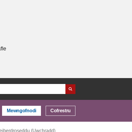
fle
Mewngofnodi
Cofrestru
seiberdroseddu (Uwchradd)