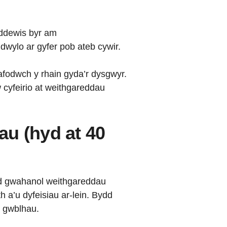
lddewis byr am
dwylo ar gyfer pob ateb cywir.
rafodwch y rhain gyda’r dysgwyr.
 cyfeirio at weithgareddau
u (hyd at 40
d gwahanol weithgareddau
 a’u dyfeisiau ar-lein. Bydd
 gwblhau.