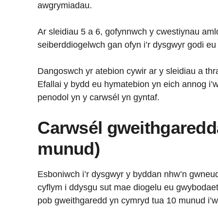
awgrymiadau.
Ar sleidiau 5 a 6, gofynnwch y cwestiynau am
seiberddiogelwch gan ofyn i’r dysgwyr godi eu 
Dangoswch yr atebion cywir ar y sleidiau a th
Efallai y bydd eu hymatebion yn eich annog i’w
penodol yn y carwsél yn gyntaf.
Carwsél gweithgaredda
munud)
Esboniwch i’r dysgwyr y byddan nhw’n gwneu
cyflym i ddysgu sut mae diogelu eu gwybodaeth
pob gweithgaredd yn cymryd tua 10 munud i’w