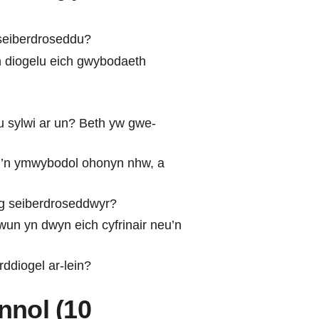
 seiberdroseddu?
n diogelu eich gwybodaeth
lu sylwi ar un? Beth yw gwe-
i’n ymwybodol ohonyn nhw, a
hag seiberdroseddwyr?
wun yn dwyn eich cyfrinair neu’n
ddiogel ar-lein?
nol (10