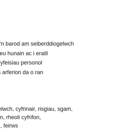
’n barod am seiberddiogelwch
u hunain ac i eraill
dyfeisiau personol
 arferion da o ran
wch, cyfrinair, risgiau, sgam,
 rheoli cyfrifon,
 feirws