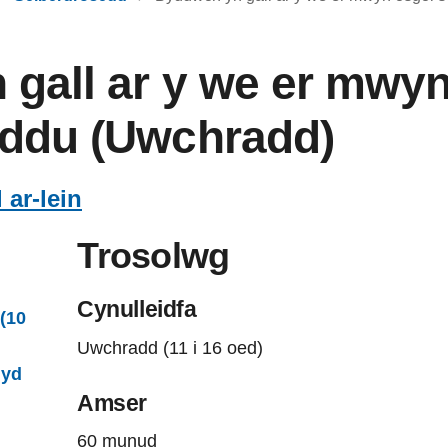
gall ar y we er mwyn
eddu (Uwchradd)
ar-lein
Trosolwg
Cynulleidfa
(10
Uwchradd (11 i 16 oed)
hyd
Amser
60 munud