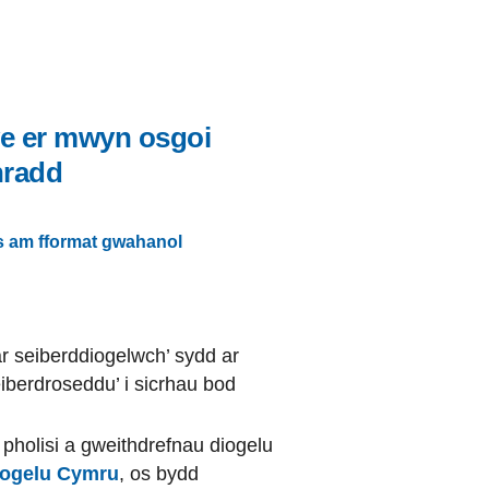
we er mwyn osgoi
hradd
s am fformat gwahanol
r seiberddiogelwch’ sydd ar
iberdroseddu’ i sicrhau bod
pholisi a gweithdrefnau diogelu
iogelu Cymru
, os bydd