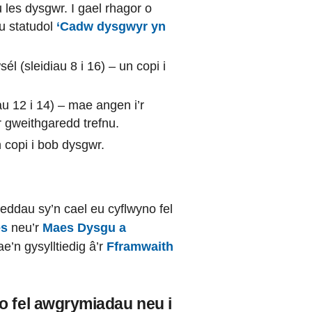
les dysgwr. I gael rhagor o
u statudol
‘Cadw dysgwyr yn
l (sleidiau 8 i 16) – un copi i
u 12 i 14) – mae angen i’r
er gweithgaredd trefnu.
 copi i bob dysgwr.
eddau sy’n cael eu cyflwyno fel
es
neu’r
Maes Dysgu a
e’n gysylltiedig â’r
Fframwaith
o fel awgrymiadau neu i