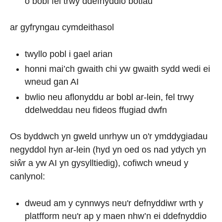
o bobl fel trwy ddefnyddio botiau
ar gyfryngau cymdeithasol
twyllo pobl i gael arian
honni mai’ch gwaith chi yw gwaith sydd wedi ei
wneud gan AI
bwlio neu aflonyddu ar bobl ar-lein, fel trwy
ddelweddau neu fideos ffugiad dwfn
Os byddwch yn gweld unrhyw un o'r ymddygiadau
negyddol hyn ar-lein (hyd yn oed os nad ydych yn
siŵr a yw AI yn gysylltiedig), cofiwch wneud y
canlynol:
dweud am y cynnwys neu'r defnyddiwr wrth y
platfform neu'r ap y maen nhw’n ei ddefnyddio