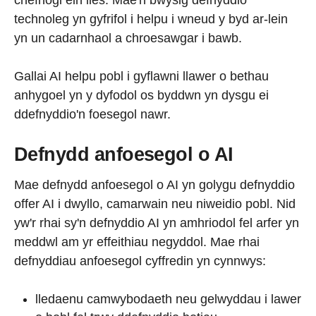
chefnogi ein lles. Mae'n bwysig defnyddio
technoleg yn gyfrifol i helpu i wneud y byd ar-lein
yn un cadarnhaol a chroesawgar i bawb.
Gallai AI helpu pobl i gyflawni llawer o bethau
anhygoel yn y dyfodol os byddwn yn dysgu ei
ddefnyddio'n foesegol nawr.
Defnydd anfoesegol o AI
Mae defnydd anfoesegol o AI yn golygu defnyddio
offer AI i dwyllo, camarwain neu niweidio pobl. Nid
yw'r rhai sy'n defnyddio AI yn amhriodol fel arfer yn
meddwl am yr effeithiau negyddol. Mae rhai
defnyddiau anfoesegol cyffredin yn cynnwys:
lledaenu camwybodaeth neu gelwyddau i lawer