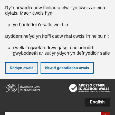
Ry'n ni wedi cadw ffeiliau a elwir yn cwcis ar eich
dyfais. Mae'r cwcis hyn:
yn hanfodol i'r safle weithio
Byddem hefyd yn hoffi cadw rhai cwcis i'n helpu ni:
i wella'n gwefan drwy gasglu ac adrodd
gwybodaeth ar sut yr ydych yn defnyddio'r safle
Derbyn cwcis
Newid gosodiadau cwcis
Neidio
i'r
prif
gynnwy
English