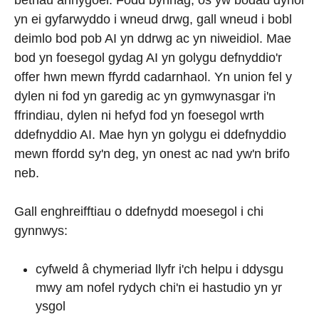
bethau anhygoel. Fodd bynnag, os yw bodau dynol
yn ei gyfarwyddo i wneud drwg, gall wneud i bobl
deimlo bod pob AI yn ddrwg ac yn niweidiol. Mae
bod yn foesegol gydag AI yn golygu defnyddio'r
offer hwn mewn ffyrdd cadarnhaol. Yn union fel y
dylen ni fod yn garedig ac yn gymwynasgar i'n
ffrindiau, dylen ni hefyd fod yn foesegol wrth
ddefnyddio AI. Mae hyn yn golygu ei ddefnyddio
mewn ffordd sy'n deg, yn onest ac nad yw'n brifo
neb.
Gall enghreifftiau o ddefnydd moesegol i chi
gynnwys:
cyfweld â chymeriad llyfr i'ch helpu i ddysgu
mwy am nofel rydych chi'n ei hastudio yn yr
ysgol