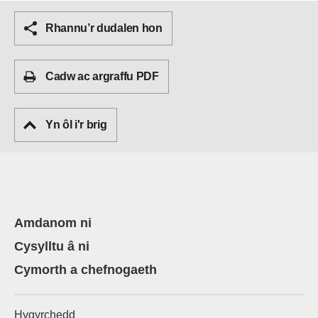
Rhannu’r dudalen hon
Cadw ac argraffu PDF
Yn ôl i'r brig
Amdanom ni
Cysylltu â ni
Cymorth a chefnogaeth
Hygyrchedd