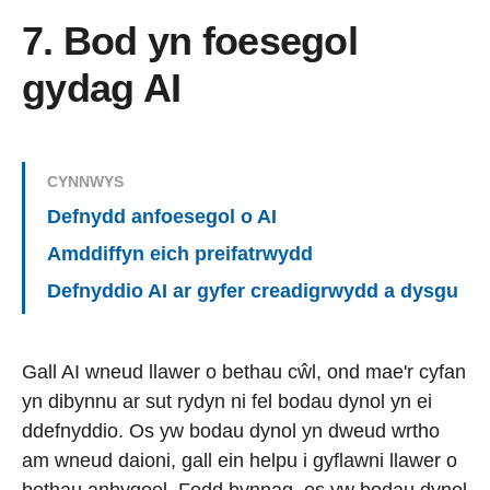
7. Bod yn foesegol
gydag AI
CYNNWYS
Defnydd anfoesegol o AI
Amddiffyn eich preifatrwydd
Defnyddio AI ar gyfer creadigrwydd a dysgu
Gall AI wneud llawer o bethau cŵl, ond mae'r cyfan
yn dibynnu ar sut rydyn ni fel bodau dynol yn ei
ddefnyddio. Os yw bodau dynol yn dweud wrtho
am wneud daioni, gall ein helpu i gyflawni llawer o