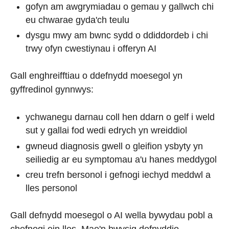
gofyn am awgrymiadau o gemau y gallwch chi
eu chwarae gyda'ch teulu
dysgu mwy am bwnc sydd o ddiddordeb i chi
trwy ofyn cwestiynau i offeryn AI
Gall enghreifftiau o ddefnydd moesegol yn
gyffredinol gynnwys:
ychwanegu darnau coll hen ddarn o gelf i weld
sut y gallai fod wedi edrych yn wreiddiol
gwneud diagnosis gwell o gleifion ysbyty yn
seiliedig ar eu symptomau a'u hanes meddygol
creu trefn bersonol i gefnogi iechyd meddwl a
lles personol
Gall defnydd moesegol o AI wella bywydau pobl a