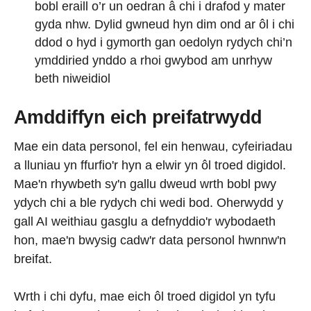
bobl eraill o’r un oedran â chi i drafod y mater
gyda nhw. Dylid gwneud hyn dim ond ar ôl i chi
ddod o hyd i gymorth gan oedolyn rydych chi’n
ymddiried ynddo a rhoi gwybod am unrhyw
beth niweidiol
Amddiffyn eich preifatrwydd
Mae ein data personol, fel ein henwau, cyfeiriadau
a lluniau yn ffurfio'r hyn a elwir yn ôl troed digidol.
Mae'n rhywbeth sy'n gallu dweud wrth bobl pwy
ydych chi a ble rydych chi wedi bod. Oherwydd y
gall AI weithiau gasglu a defnyddio'r wybodaeth
hon, mae'n bwysig cadw'r data personol hwnnw'n
breifat.
Wrth i chi dyfu, mae eich ôl troed digidol yn tyfu