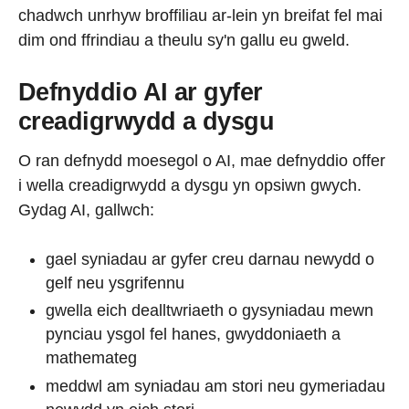
chadwch unrhyw broffiliau ar-lein yn breifat fel mai
dim ond ffrindiau a theulu sy'n gallu eu gweld.
Defnyddio AI ar gyfer
creadigrwydd a dysgu
O ran defnydd moesegol o AI, mae defnyddio offer
i wella creadigrwydd a dysgu yn opsiwn gwych.
Gydag AI, gallwch:
gael syniadau ar gyfer creu darnau newydd o
gelf neu ysgrifennu
gwella eich dealltwriaeth o gysyniadau mewn
pynciau ysgol fel hanes, gwyddoniaeth a
mathemateg
meddwl am syniadau am stori neu gymeriadau