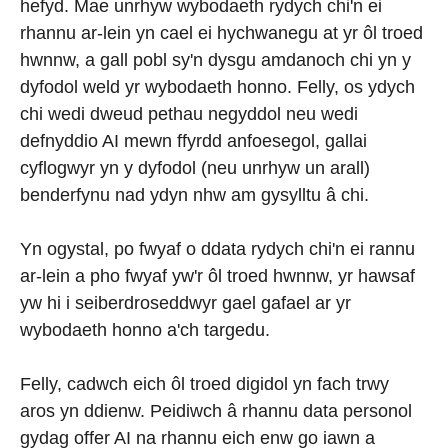
hefyd. Mae unrhyw wybodaeth rydych chi'n ei
rhannu ar-lein yn cael ei hychwanegu at yr ôl troed
hwnnw, a gall pobl sy'n dysgu amdanoch chi yn y
dyfodol weld yr wybodaeth honno. Felly, os ydych
chi wedi dweud pethau negyddol neu wedi
defnyddio AI mewn ffyrdd anfoesegol, gallai
cyflogwyr yn y dyfodol (neu unrhyw un arall)
benderfynu nad ydyn nhw am gysylltu â chi.
Yn ogystal, po fwyaf o ddata rydych chi'n ei rannu
ar-lein a pho fwyaf yw'r ôl troed hwnnw, yr hawsaf
yw hi i seiberdroseddwyr gael gafael ar yr
wybodaeth honno a'ch targedu.
Felly, cadwch eich ôl troed digidol yn fach trwy
aros yn ddienw. Peidiwch â rhannu data personol
gydag offer AI na rhannu eich enw go iawn a