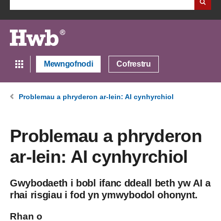
Mewngofnodi
Cofrestru
Problemau a phryderon ar-lein: AI cynhyrchiol
Problemau a phryderon
ar-lein: AI cynhyrchiol
Gwybodaeth i bobl ifanc ddeall beth yw AI a
rhai risgiau i fod yn ymwybodol ohonynt.
Rhan o