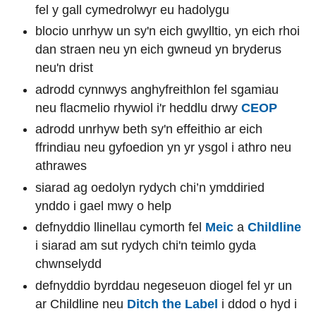
fel y gall cymedrolwyr eu hadolygu
blocio unrhyw un sy'n eich gwylltio, yn eich rhoi
dan straen neu yn eich gwneud yn bryderus
neu'n drist
adrodd cynnwys anghyfreithlon fel sgamiau
neu flacmelio rhywiol i'r heddlu drwy
CEOP
adrodd unrhyw beth sy'n effeithio ar eich
ffrindiau neu gyfoedion yn yr ysgol i athro neu
athrawes
siarad ag oedolyn rydych chi’n ymddiried
ynddo i gael mwy o help
defnyddio llinellau cymorth fel
Meic
a
Childline
i siarad am sut rydych chi'n teimlo gyda
chwnselydd
defnyddio byrddau negeseuon diogel fel yr un
ar Childline neu
Ditch the Label
i ddod o hyd i