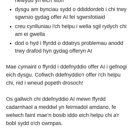
newydd yn eich stori
dysgu am bynciau sydd o ddiddordeb i chi trwy
sgwrsio gydag offer AI fel sgwrsfotiaid
creu cynlluniau i'ch helpu i wella sgil rydych chi
am ei gwella
dod o hyd i ffyrdd o ddatrys problemau anodd
trwy drafod hyn gydag offeryn AI
Mae cymaint o ffyrdd i ddefnyddio offer AI i gefnogi
eich dysgu. Cofiwch ddefnyddio'r offer i'ch helpu
chi, nid i wneud popeth drosoch!
Os gallwch chi ddefnyddio AI mewn ffyrdd
cadarnhaol a meddwl yn feirniadol amdano, fe
welwch faint mae’n bosib iddo eich helpu chi a'r
bobl sydd o'ch cwmpas.