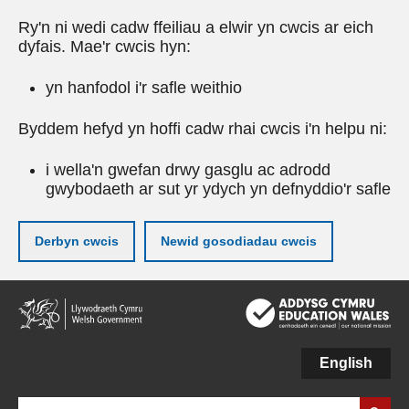
Ry'n ni wedi cadw ffeiliau a elwir yn cwcis ar eich
dyfais. Mae'r cwcis hyn:
yn hanfodol i'r safle weithio
Byddem hefyd yn hoffi cadw rhai cwcis i'n helpu ni:
i wella'n gwefan drwy gasglu ac adrodd
gwybodaeth ar sut yr ydych yn defnyddio'r safle
Derbyn cwcis
Newid gosodiadau cwcis
Neidio
i'r
prif
gynnwy
English