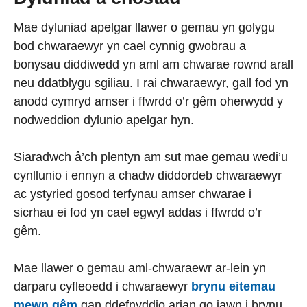
Mae dyluniad apelgar llawer o gemau yn golygu
bod chwaraewyr yn cael cynnig gwobrau a
bonysau diddiwedd yn aml am chwarae rownd arall
neu ddatblygu sgiliau. I rai chwaraewyr, gall fod yn
anodd cymryd amser i ffwrdd o’r gêm oherwydd y
nodweddion dylunio apelgar hyn.
Siaradwch â’ch plentyn am sut mae gemau wedi’u
cynllunio i ennyn a chadw diddordeb chwaraewyr
ac ystyried gosod terfynau amser chwarae i
sicrhau ei fod yn cael egwyl addas i ffwrdd o’r
gêm.
Mae llawer o gemau aml-chwaraewr ar-lein yn
darparu cyfleoedd i chwaraewyr
brynu eitemau
mewn gêm
gan ddefnyddio arian go iawn i brynu