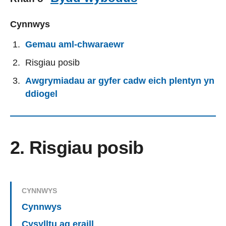
Cynnwys
Gemau aml-chwaraewr
Risgiau posib
Awgrymiadau ar gyfer cadw eich plentyn yn
ddiogel
2. Risgiau posib
CYNNWYS
Cynnwys
Cysylltu ag eraill