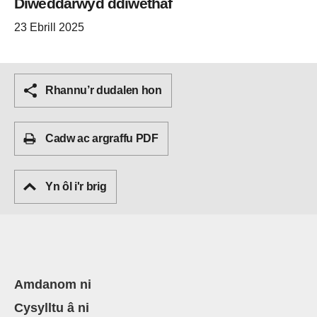
Diweddarwyd ddiwethaf
23 Ebrill 2025
Rhannu’r dudalen hon
Cadw ac argraffu PDF
Yn ôl i'r brig
Amdanom ni
Cysylltu â ni