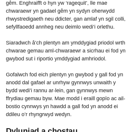
gêm. Enghraifft o hyn yw ‘ragequit’, lle mae
chwaraewr yn gadael gêm yn sydyn oherwydd
rhwystredigaeth neu ddicter, gan amlaf yn sgil colli,
sefyllfaoedd annheg neu deimlo wedi’i orlethu.
Siaradwch â’ch plentyn am ymddygiad priodol wrth
chwarae gemau aml-chwaraewr a sicrhau ei fod yn
gwybod sut i riportio ymddygiad amhriodol.
Gofalwch fod eich plentyn yn gwybod y gall fod yn
anodd dal gafael ar unrhyw gynnwys unwaith y
bydd wedi’i rannu ar-lein, gan gynnwys mewn
ffrydiau gemau byw. Mae modd i eraill gopïo ac ail-
bostio cynnwys yn hawdd a gall fod yn anodd ei
ddileu o’r rhyngrwyd wedyn.
Dyluniad a chostau