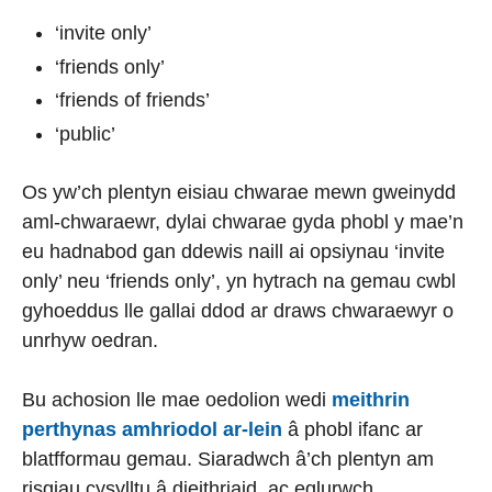
‘invite only’
‘friends only’
‘friends of friends’
‘public’
Os yw’ch plentyn eisiau chwarae mewn gweinydd
aml-chwaraewr, dylai chwarae gyda phobl y mae’n
eu hadnabod gan ddewis naill ai opsiynau ‘invite
only’ neu ‘friends only’, yn hytrach na gemau cwbl
gyhoeddus lle gallai ddod ar draws chwaraewyr o
unrhyw oedran.
Bu achosion lle mae oedolion wedi
meithrin
perthynas amhriodol ar-lein
â phobl ifanc ar
blatfformau gemau. Siaradwch â’ch plentyn am
risgiau cysylltu â dieithriaid, ac eglurwch