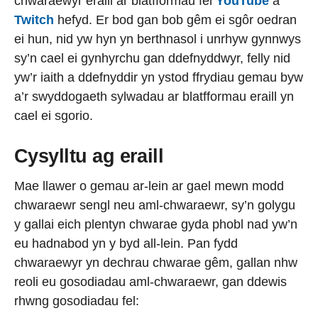
chwaraewyr eraill ar blatfformau fel
YouTube
a
Twitch
hefyd. Er bod gan bob gêm ei sgôr oedran
ei hun, nid yw hyn yn berthnasol i unrhyw gynnwys
sy’n cael ei gynhyrchu gan ddefnyddwyr, felly nid
yw’r iaith a ddefnyddir yn ystod ffrydiau gemau byw
a’r swyddogaeth sylwadau ar blatfformau eraill yn
cael ei sgorio.
Cysylltu ag eraill
Mae llawer o gemau ar-lein ar gael mewn modd
chwaraewr sengl neu aml-chwaraewr, sy’n golygu
y gallai eich plentyn chwarae gyda phobl nad yw’n
eu hadnabod yn y byd all-lein. Pan fydd
chwaraewyr yn dechrau chwarae gêm, gallan nhw
reoli eu gosodiadau aml-chwaraewr, gan ddewis
rhwng gosodiadau fel: