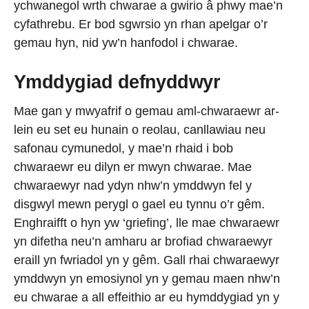
ychwanegol wrth chwarae a gwirio â phwy mae’n
cyfathrebu. Er bod sgwrsio yn rhan apelgar o’r
gemau hyn, nid yw’n hanfodol i chwarae.
Ymddygiad defnyddwyr
Mae gan y mwyafrif o gemau aml-chwaraewr ar-
lein eu set eu hunain o reolau, canllawiau neu
safonau cymunedol, y mae’n rhaid i bob
chwaraewr eu dilyn er mwyn chwarae. Mae
chwaraewyr nad ydyn nhw’n ymddwyn fel y
disgwyl mewn perygl o gael eu tynnu o’r gêm.
Enghraifft o hyn yw ‘griefing’, lle mae chwaraewr
yn difetha neu’n amharu ar brofiad chwaraewyr
eraill yn fwriadol yn y gêm. Gall rhai chwaraewyr
ymddwyn yn emosiynol yn y gemau maen nhw’n
eu chwarae a all effeithio ar eu hymddygiad yn y