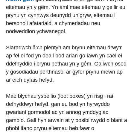
eitemau yn y gêm. Yn aml mae eitemau y gellir eu
prynu yn cynnwys deunydd unigryw, eitemau i
bersonoli afatariaid, a chymeriadau neu
nodweddion ychwanegol.
Siaradwch â’ch plentyn am brynu eitemau drwy’r
ap fel ei fod yn deall bod arian go iawn yn cael ei
ddefnyddio i brynu pethau yn y gêm. Gallwch osod
y gosodiadau perthnasol ar gyfer prynu mewn ap
ar eich dyfais hefyd.
Mae blychau ysbeilio (loot boxes) yn risg i rai
defnyddwyr hefyd, gan eu bod yn hyrwyddo
gwariant gormodol ac yn annog ymddygiad
gamblo. Gall hyn arwain at y posibilrwydd o blant a
phobl ifanc prynu eitemau heb fawr o