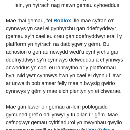
lein, yn hytrach nag mewn gemau cyhoeddus
Mae rhai gemau, fel
Roblox
, lle mae cyfran o’r
cynnwys yn cael ei gynhyrchu gan ddefnyddwyr
(gemau sy’n cael eu creu gan ddefnyddwyr eraill y
platfform yn hytrach na datblygwr y gêm). Bu
achosion o gemau newydd wedi’u cynhyrchu gan
ddefnyddwyr sy’n cynnwys delweddau a chynnwys
anweddus yn cael eu lanlwytho ar y platfformau
hyn. Nid yw’r cynnwys hwn yn cael ei dynnu i lawr
ar unwaith bob amser felly mae’n bwysig gwirio
cynnwys y gêm y mae eich plentyn yn ei chwarae.
Mae gan lawer o’r gemau ar-lein poblogaidd
gymuned gref o ddilynwyr y tu allan i’r gêm. Mae
cefnogwyr gemau cyfrifiadurol yn mwynhau gwylio