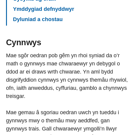
Ymddygiad defnyddwyr
Dyluniad a chostau
Cynnwys
Mae sgôr oedran pob gêm yn rhoi syniad da o’r
math o gynnwys mae chwaraewyr yn debygol o
ddod ar ei draws wrth chwarae. Yn aml bydd
disgrifyddion cynnwys yn cynnwys themâu rhywiol,
ofn, iaith anweddus, cyffuriau, gamblo a chynnwys
treisgar.
Mae gemau â sgoriau oedran uwch yn tueddu i
gynnwys mwy o themâu mwy aeddfed, gan
gynnwys trais. Gall chwaraewyr ymgolli’n llwyr