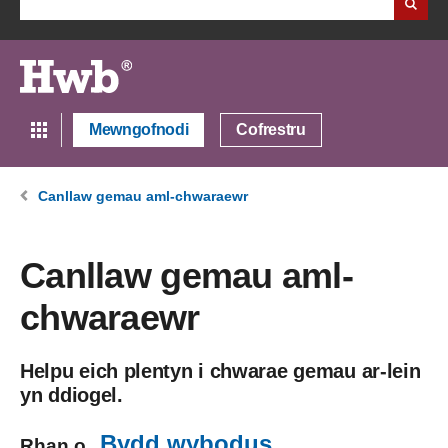
Mewngofnodi
Cofrestru
Canllaw gemau aml-chwaraewr
Canllaw gemau aml-
chwaraewr
Helpu eich plentyn i chwarae gemau ar-lein
yn ddiogel.
Bydd wybodus
Rhan o