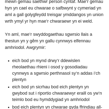
mewn gemau saethwr person cyntaf. Mae’r gemau
hyn yn cael eu chwarae o safbwynt y cymeriad yn
aml a gall golygfeydd treisgar ymddangos yn union
wrth ymyl yr hyn mae’r chwaraewr yn ei weld.
Yn aml, mae’r swyddogaethau sgwrsio llais a
thestun yn y gêm yn gallu cynnwys elfennau
amhriodol. Awgrymir:
eich bod yn mynd drwy’r ddewislen
rheolaethau rhieni i osod y gosodiadau
cynnwys a sgwrsio perthnasol sy’n addas i’ch
plentyn
eich bod yn sicrhau bod eich plentyn yn
gwybod sut i riportio chwaraewyr eraill os yw’n
teimlo bod eu hymddygiad yn amhriodol
bod eich plentyn yn chwarae gyda ffrindiau all-