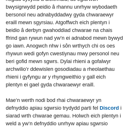
bwysigrwydd peidio â rhannu unrhyw wybodaeth
bersonol neu adnabyddadwy gyda chwaraewyr
eraill mewn sgyrsiau. Atgoffwch eich plentyn i
beidio â derbyn gwahoddiad chwarae na chais
ffrind gan rywun nad yw’n ei adnabod mewn bywyd
go iawn. Anogwch nhw i sôn wrthych chi os oes
rhywun wedi gofyn cwestiynau mwy personol neu
beri gofid mewn sgwrs. Dylai rhieni a gofalwyr
archwilio’r ddewislen gosodiadau a rheolaethau
rhieni i gyfyngu ar y rhyngweithio y gall eich
plentyn ei gael gyda chwaraewyr eraill.
Mae’n werth nodi bod rhai chwaraewyr yn
defnyddio apiau sgwrsio trydydd parti fel
Discord
i
siarad wrth chwarae gemau. Holwch eich plentyn i
weld a yw’n defnyddio unrhyw apiau sgwrsio