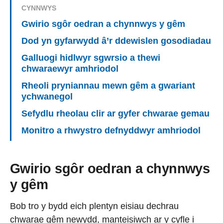
CYNNWYS
Gwirio sgôr oedran a chynnwys y gêm
Dod yn gyfarwydd â’r ddewislen gosodiadau
Galluogi hidlwyr sgwrsio a thewi
chwaraewyr amhriodol
Rheoli pryniannau mewn gêm a gwariant
ychwanegol
Sefydlu rheolau clir ar gyfer chwarae gemau
Monitro a rhwystro defnyddwyr amhriodol
Gwirio sgôr oedran a chynnwys
y gêm
Bob tro y bydd eich plentyn eisiau dechrau
chwarae gêm newydd, manteisiwch ar y cyfle i