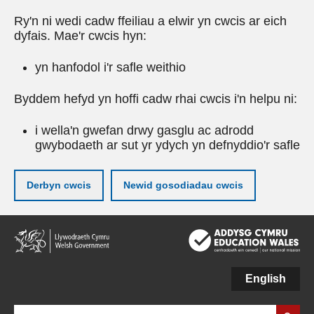
Ry'n ni wedi cadw ffeiliau a elwir yn cwcis ar eich
dyfais. Mae'r cwcis hyn:
yn hanfodol i'r safle weithio
Byddem hefyd yn hoffi cadw rhai cwcis i'n helpu ni:
i wella'n gwefan drwy gasglu ac adrodd
gwybodaeth ar sut yr ydych yn defnyddio'r safle
Derbyn cwcis
Newid gosodiadau cwcis
Neidio
i'r
prif
gynnwy
English