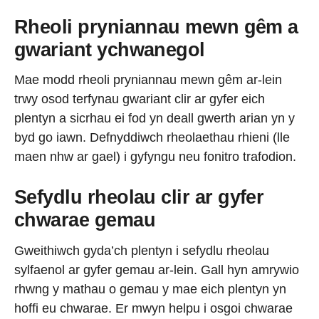
Rheoli pryniannau mewn gêm a
gwariant ychwanegol
Mae modd rheoli pryniannau mewn gêm ar-lein
trwy osod terfynau gwariant clir ar gyfer eich
plentyn a sicrhau ei fod yn deall gwerth arian yn y
byd go iawn. Defnyddiwch rheolaethau rhieni (lle
maen nhw ar gael) i gyfyngu neu fonitro trafodion.
Sefydlu rheolau clir ar gyfer
chwarae gemau
Gweithiwch gyda’ch plentyn i sefydlu rheolau
sylfaenol ar gyfer gemau ar-lein. Gall hyn amrywio
rhwng y mathau o gemau y mae eich plentyn yn
hoffi eu chwarae. Er mwyn helpu i osgoi chwarae