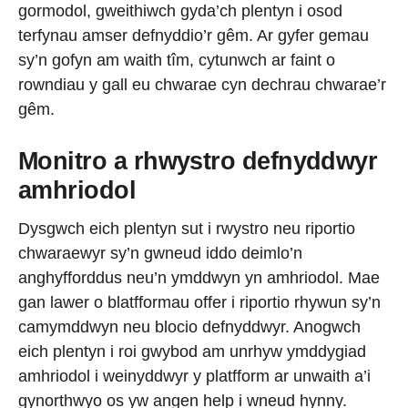
gormodol, gweithiwch gyda’ch plentyn i osod
terfynau amser defnyddio’r gêm. Ar gyfer gemau
sy’n gofyn am waith tîm, cytunwch ar faint o
rowndiau y gall eu chwarae cyn dechrau chwarae’r
gêm.
Monitro a rhwystro defnyddwyr
amhriodol
Dysgwch eich plentyn sut i rwystro neu riportio
chwaraewyr sy’n gwneud iddo deimlo’n
anghyfforddus neu’n ymddwyn yn amhriodol. Mae
gan lawer o blatfformau offer i riportio rhywun sy’n
camymddwyn neu blocio defnyddwyr. Anogwch
eich plentyn i roi gwybod am unrhyw ymddygiad
amhriodol i weinyddwyr y platfform ar unwaith a’i
gynorthwyo os yw angen help i wneud hynny.