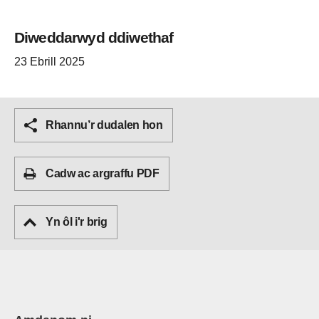
Diweddarwyd ddiwethaf
23 Ebrill 2025
Rhannu’r dudalen hon
Cadw ac argraffu PDF
Yn ôl i'r brig