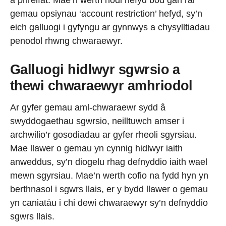
a phreifat. Mae’n werth nodi hefyd bod gan rai
gemau opsiynau ‘account restriction’ hefyd, sy’n
eich galluogi i gyfyngu ar gynnwys a chysylltiadau
penodol rhwng chwaraewyr.
Galluogi hidlwyr sgwrsio a
thewi chwaraewyr amhriodol
Ar gyfer gemau aml-chwaraewr sydd â
swyddogaethau sgwrsio, neilltuwch amser i
archwilio’r gosodiadau ar gyfer rheoli sgyrsiau.
Mae llawer o gemau yn cynnig hidlwyr iaith
anweddus, sy’n diogelu rhag defnyddio iaith wael
mewn sgyrsiau. Mae’n werth cofio na fydd hyn yn
berthnasol i sgwrs llais, er y bydd llawer o gemau
yn caniatáu i chi dewi chwaraewyr sy’n defnyddio
sgwrs llais.