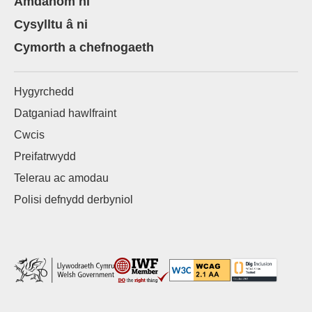
Amdanom ni
Cysylltu â ni
Cymorth a chefnogaeth
Hygyrchedd
Datganiad hawlfraint
Cwcis
Preifatrwydd
Telerau ac amodau
Polisi defnydd derbyniol