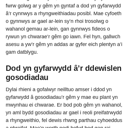
fwrw golwg ar y gêm yn gyntaf a dod yn gyfarwydd
â’r cynnwys a rhyngweithiadau posibl. Mae cyfoeth
o gynnwys ar gael ar-lein sy’n rhoi trosolwg o
wahanol gemau ar-lein, gan gynnwys fideos o
rywun yn chwarae’r gêm go iawn. Fel hyn, gallwch
asesu a yw’r gêm yn addas ar gyfer eich plentyn a’i
gam datblygu.
Dod yn gyfarwydd â’r ddewislen
gosodiadau
Dylai rhieni a gofalwyr neilltuo amser i ddod yn
gyfarwydd â gosodiadau’r gêm y mae eu plant yn
mwynhau ei chwarae. Er bod pob gêm yn wahanol,
yn aml bydd gosodiadau ar gael i reoli preifatrwydd
a rhyngweithio, fel dewis rhwng parthau cyhoeddus