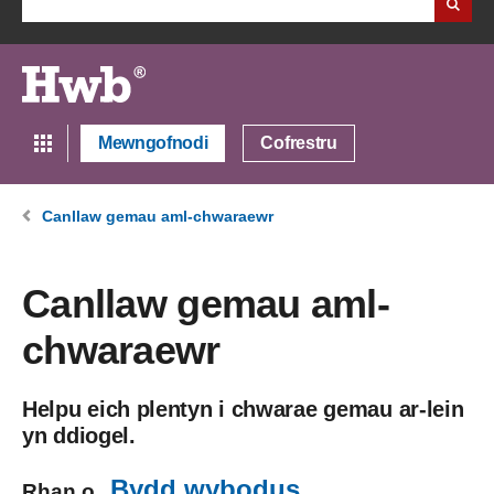
Mewngofnodi
Cofrestru
Canllaw gemau aml-chwaraewr
Canllaw gemau aml-
chwaraewr
Helpu eich plentyn i chwarae gemau ar-lein
yn ddiogel.
Bydd wybodus
Rhan o