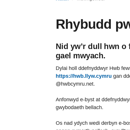
Rhybudd pwy
Nid yw’r dull hwn o
gael mwyach.
Dylai holl ddefnyddwyr Hwb few
https://hwb.llyw.cymru
gan dde
@hwbcymru.net.
Anfonwyd e-byst at ddefnyddwy
gwybodaeth bellach.
Os nad ydych wedi derbyn e-bo