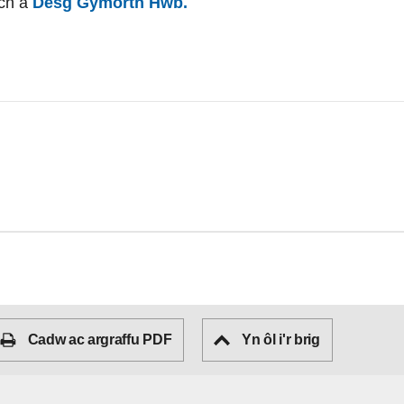
wch â
Desg Gymorth Hwb.
Cadw ac argraffu PDF
Yn ôl i'r brig