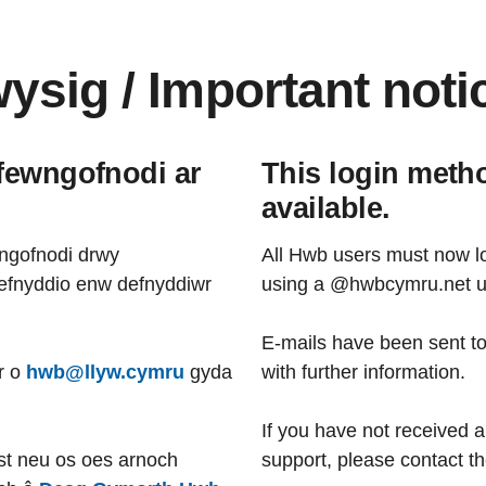
sig / Important noti
 fewngofnodi ar
This login meth
available.
ngofnodi drwy
All Hwb users must now lo
fnyddio enw defnyddiwr
using a @hwbcymru.net 
E-mails have been sent t
r o
hwb@llyw.cymru
gyda
with further information.
If you have not received a
st neu os oes arnoch
support, please contact t