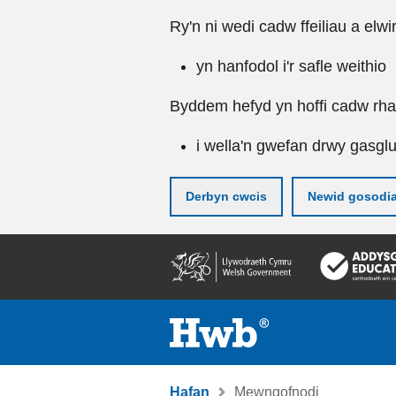
Ry'n ni wedi cadw ffeiliau a elwi
yn hanfodol i'r safle weithio
Byddem hefyd yn hoffi cadw rhai 
i wella'n gwefan drwy gasgl
Derbyn cwcis
Newid gosodi
Neidio
i'r
prif
gynnwy
Hafan
Mewngofnodi