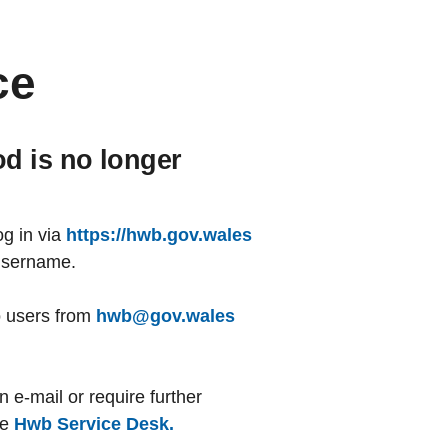
ce
od is no longer
g in via
https://hwb.gov.wales
username.
o users from
hwb@gov.wales
n e-mail or require further
he
Hwb Service Desk.