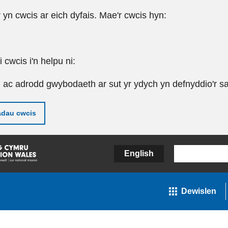
r yn cwcis ar eich dyfais. Mae'r cwcis hyn:
cwcis i'n helpu ni:
u ac adrodd gwybodaeth ar sut yr ydych yn defnyddio'r sa
adau cwcis
English
Dewislen