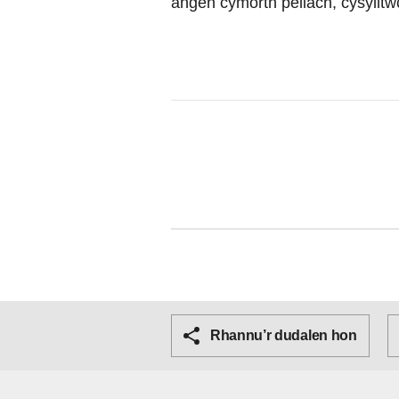
angen cymorth pellach, cysyllt
Rhannu’r dudalen hon