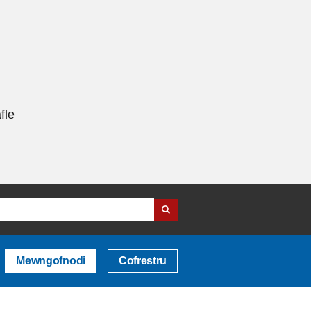
fle
Mewngofnodi
Cofrestru