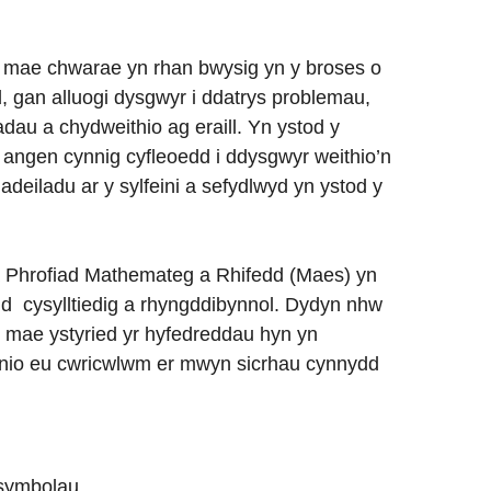
 mae chwarae yn rhan bwysig yn y broses o
 gan alluogi dysgwyr i ddatrys problemau,
adau a chydweithio ag eraill. Yn ystod y
ngen cynnig cyfleoedd i ddysgwyr weithio’n
deiladu ar y sylfeini a sefydlwyd yn ystod y
Phrofiad Mathemateg a Rhifedd (Maes) yn
 cysylltiedig a rhyngddibynnol. Dydyn nhw
 mae ystyried yr hyfedreddau hyn yn
lunio eu cwricwlwm er mwyn sicrhau cynnydd
 symbolau