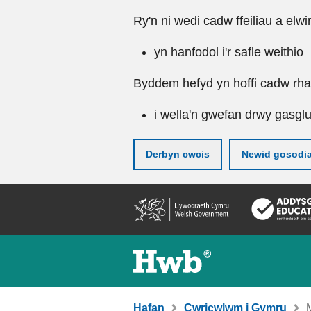
Ry'n ni wedi cadw ffeiliau a elwi
yn hanfodol i'r safle weithio
Byddem hefyd yn hoffi cadw rhai 
i wella'n gwefan drwy gasgl
Derbyn cwcis
Newid gosodi
Neidio
i'r
prif
gynnwy
Hafan
Cwricwlwm i Gymru