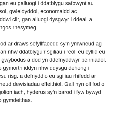
 gan eu galluogi i ddatblygu safbwyntiau
sol, gwleidyddol, economaidd ac
l clir, gan alluogi dysgwyr i ddeall a
angos rhesymeg.
od ar draws sefyllfaoedd sy’n ymwneud ag
lan nhw ddatblygu’r sgiliau i reoli eu cyllid eu
 gwybodus a dod yn ddefnyddwyr beirniadol.
o gymorth iddyn nhw ddysgu dehongli
 risg, a defnyddio eu sgiliau rhifedd ar
d dewisiadau effeithiol. Gall hyn oll fod o
lion iach, hyderus sy’n barod i fyw bywyd
o gymdeithas.