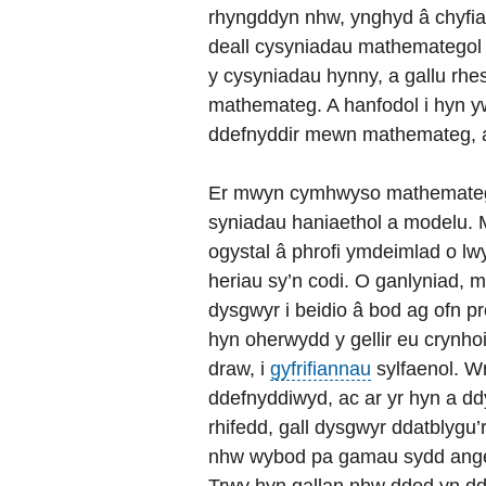
rhyngddyn nhw, ynghyd â chyfia
deall cysyniadau mathemategol 
y cysyniadau hynny, a gallu rhe
mathemateg. A hanfodol i hyn y
ddefnyddir mewn mathemateg, a’r
Er mwyn cymhwyso mathemateg m
syniadau haniaethol a modelu.
ogystal â phrofi ymdeimlad o l
heriau sy’n codi. O ganlyniad,
dysgwyr i beidio â bod ag ofn
hyn oherwydd y gellir eu crynho
draw, i
gyfrifiannau
sylfaenol. Wr
ddefnyddiwyd, ac ar yr hyn a 
rhifedd, gall dysgwyr ddatblygu
nhw wybod pa gamau sydd angen