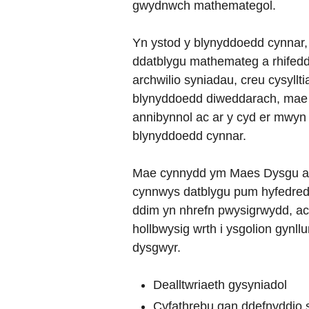
gwydnwch mathemategol.
Yn ystod y blynyddoedd cynnar,
ddatblygu mathemateg a rhifedd,
archwilio syniadau, creu cysyllti
blynyddoedd diweddarach, mae a
annibynnol ac ar y cyd er mwyn a
blynyddoedd cynnar.
Mae cynnydd ym Maes Dysgu a 
cynnwys datblygu pum hyfedredd
ddim yn nhrefn pwysigrwydd, ac
hollbwysig wrth i ysgolion gynl
dysgwyr.
Dealltwriaeth gysyniadol
Cyfathrebu gan ddefnyddio