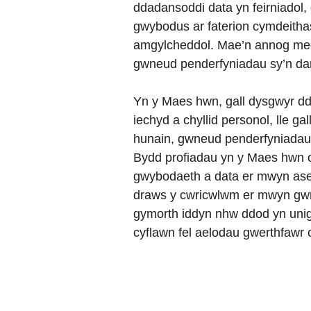
ddadansoddi data yn feirniadol,
gwybodus ar faterion cymdeitha
amgylcheddol. Mae’n annog meddw
gwneud penderfyniadau sy’n d
Yn y Maes hwn, gall dysgwyr dd
iechyd a chyllid personol, lle gal
hunain, gwneud penderfyniadau
Bydd profiadau yn y Maes hwn 
gwybodaeth a data er mwyn asesu
draws y cwricwlwm er mwyn gwneu
gymorth iddyn nhw ddod yn unigo
cyflawn fel aelodau gwerthfawr 