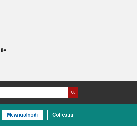
fle
Mewngofnodi
Cofrestru