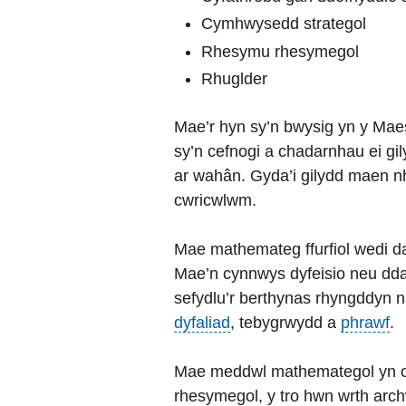
Cymhwysedd strategol
Rhesymu rhesymegol
Rhuglder
Mae’r hyn sy’n bwysig yn y Mae
sy’n cefnogi a chadarnhau ei gil
ar wahân. Gyda’i gilydd maen n
cwricwlwm.
Mae mathemateg ffurfiol wedi d
Mae’n cynnwys dyfeisio neu dd
sefydlu’r berthynas rhyngddyn 
dyfaliad
, tebygrwydd a
phrawf
.
Mae meddwl mathemategol yn cy
rhesymegol, y tro hwn wrth arch