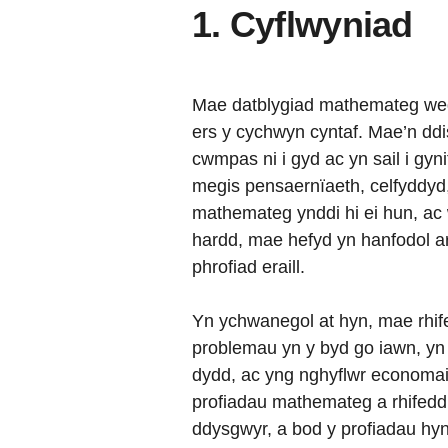
1. Cyflwyniad
Mae datblygiad mathemateg wedi
ers y cychwyn cyntaf. Mae’n ddi
cwmpas ni i gyd ac yn sail i gy
megis pensaernïaeth, celfyddyd,
mathemateg ynddi hi ei hun, ac 
hardd, mae hefyd yn hanfodol 
phrofiad eraill.
Yn ychwanegol at hyn, mae rhif
problemau yn y byd go iawn, yn
dydd, ac yng nghyflwr economaid
profiadau mathemateg a rhifedd 
ddysgwyr, a bod y profiadau hyn