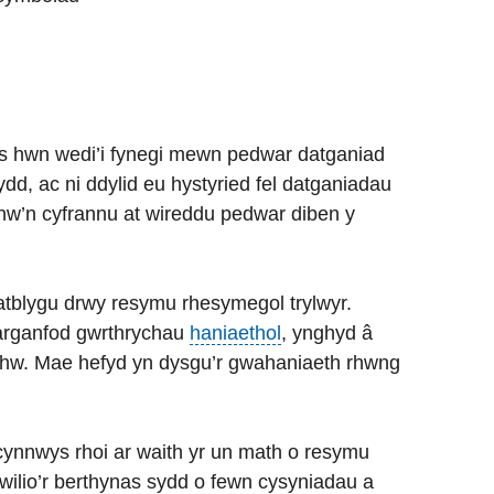
s hwn wedi’i fynegi mewn pedwar datganiad
ydd, ac ni ddylid eu hystyried fel datganiadau
hw’n cyfrannu at wireddu pedwar diben y
atblygu drwy resymu rhesymegol trylwyr.
arganfod gwrthrychau
haniaethol
, ynghyd â
nhw. Mae hefyd yn dysgu’r gwahaniaeth rhwng
nnwys rhoi ar waith yr un math o resymu
wilio’r berthynas sydd o fewn cysyniadau a