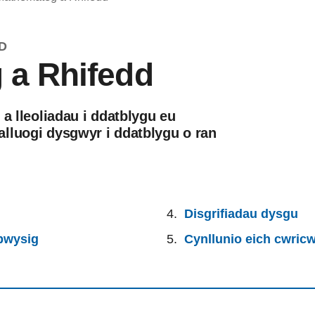
D
 a Rhifedd
 a lleoliadau i ddatblygu eu
lluogi dysgwyr i ddatblygu o ran
Disgrifiadau dysgu
 bwysig
Cynllunio eich cwric