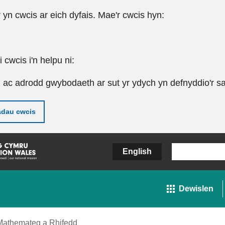
r yn cwcis ar eich dyfais. Mae'r cwcis hyn:
cwcis i'n helpu ni:
u ac adrodd gwybodaeth ar sut yr ydych yn defnyddio'r sa
adau cwcis
English
Dewislen
Mathemateg a Rhifedd