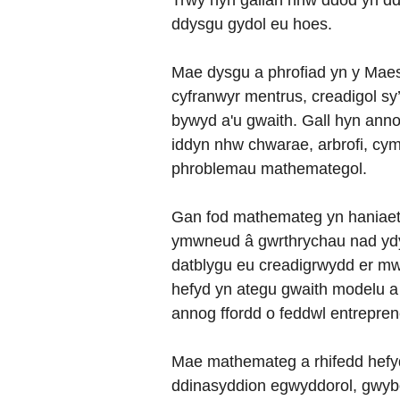
Trwy hyn gallan nhw ddod yn ddy
ddysgu gydol eu hoes.
Mae dysgu a phrofiad yn y Maes
cyfranwyr mentrus, creadigol sy
bywyd a'u gwaith. Gall hyn anno
iddyn nhw chwarae, arbrofi, cymr
phroblemau mathemategol.
Gan fod mathemateg yn haniaeth
ymwneud â gwrthrychau nad ydyn 
datblygu eu creadigrwydd er m
hefyd yn ategu gwaith modelu a r
annog ffordd o feddwl entrepren
Mae mathemateg a rhifedd hefyd
ddinasyddion egwyddorol, gwybo