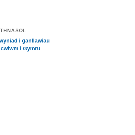
THNASOL
wyniad i ganllawiau
icwlwm i Gymru