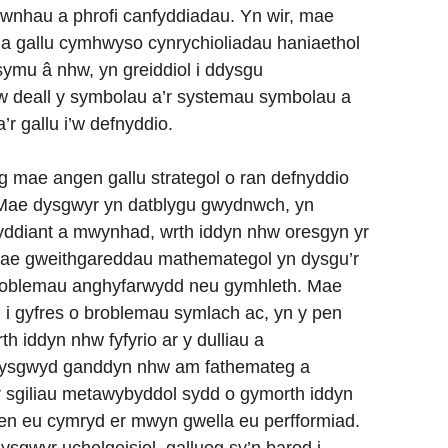
wnhau a phrofi canfyddiadau. Yn wir, mae
a gallu cymhwyso cynrychioliadau haniaethol
symu â nhw, yn greiddiol i ddysgu
w deall y symbolau a’r systemau symbolau a
 gallu i’w defnyddio.
ae angen gallu strategol o ran defnyddio
 Mae dysgwyr yn datblygu gwydnwch, yn
wyddiant a mwynhad, wrth iddyn nhw oresgyn yr
 mae gweithgareddau mathemategol yn dysgu’r
 problemau anghyfarwydd neu gymhleth. Mae
i i gyfres o broblemau symlach ac, yn y pen
th iddyn nhw fyfyrio ar y dulliau a
ddysgwyd ganddyn nhw am fathemateg a
’r sgiliau metawybyddol sydd o gymorth iddyn
 eu cymryd er mwyn gwella eu perfformiad.