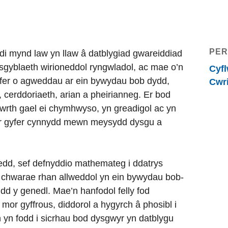
PER
 mynd law yn llaw â datblygiad gwareiddiad
sgyblaeth wirioneddol ryngwladol, ac mae o’n
Cyfl
nifer o agweddau ar ein bywydau bob dydd,
Cwr
 cerddoriaeth, arian a pheirianneg. Er bod
wrth gael ei chymhwyso, yn greadigol ac yn
ar gyfer cynnydd mewn meysydd dysgu a
edd, sef defnyddio mathemateg i ddatrys
 chwarae rhan allweddol yn ein bywydau bob-
d y genedl. Mae’n hanfodol felly fod
mor gyffrous, diddorol a hygyrch â phosibl i
 yn fodd i sicrhau bod dysgwyr yn datblygu