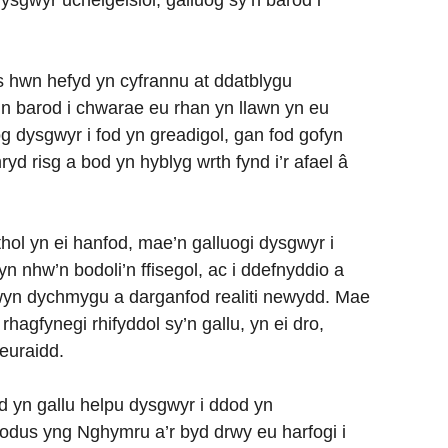
sgwyr uchelgeisiol, galluog sy’n barod i
 hwn hefyd yn cyfrannu at ddatblygu
’n barod i chwarae eu rhan yn llawn yn eu
g dysgwyr i fod yn greadigol, gan fod gofyn
yd risg a bod yn hyblyg wrth fynd i’r afael â
ol yn ei hanfod, mae’n galluogi dysgwyr i
nhw’n bodoli’n ffisegol, ac i ddefnyddio a
wyn dychmygu a darganfod realiti newydd. Mae
hagfynegi rhifyddol sy’n gallu, yn ei dro,
euraidd.
 yn gallu helpu dysgwyr i ddod yn
dus yng Nghymru a’r byd drwy eu harfogi i