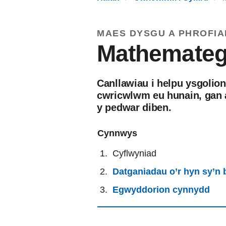
MAES DYSGU A PHROFIA
Mathemateg
Canllawiau i helpu ysgolion
cwricwlwm eu hunain, gan a
y pedwar diben.
Cynnwys
Cyflwyniad
Datganiadau o’r hyn sy’n
Egwyddorion cynnydd