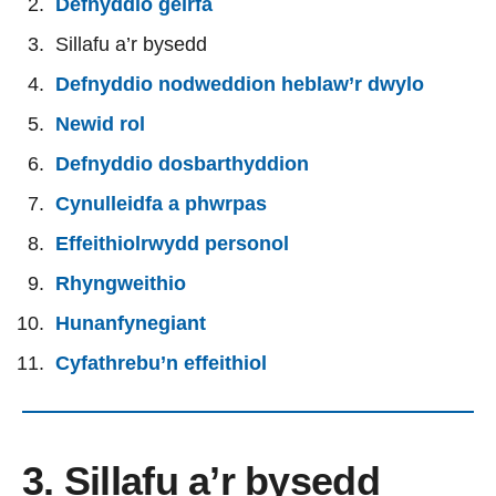
Defnyddio geirfa
Sillafu a’r bysedd
Defnyddio nodweddion heblaw’r dwylo
Newid rol
Defnyddio dosbarthyddion
Cynulleidfa a phwrpas
Effeithiolrwydd personol
Rhyngweithio
Hunanfynegiant
Cyfathrebu’n effeithiol
3. Sillafu a’r bysedd