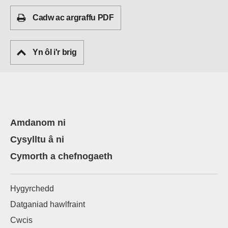
Cadw ac argraffu PDF
Yn ôl i'r brig
Amdanom ni
Cysylltu â ni
Cymorth a chefnogaeth
Hygyrchedd
Datganiad hawlfraint
Cwcis