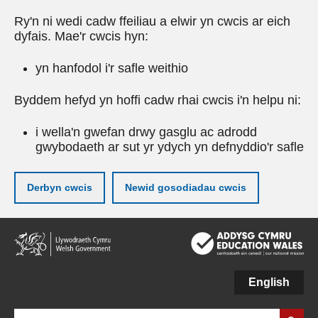
Ry'n ni wedi cadw ffeiliau a elwir yn cwcis ar eich
dyfais. Mae'r cwcis hyn:
yn hanfodol i'r safle weithio
Byddem hefyd yn hoffi cadw rhai cwcis i'n helpu ni:
i wella'n gwefan drwy gasglu ac adrodd
gwybodaeth ar sut yr ydych yn defnyddio'r safle
Derbyn cwcis
Newid gosodiadau cwcis
Neidio
i'r
prif
gynnwy
English