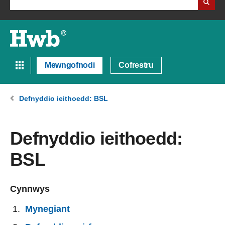
Mewngofnodi
Cofrestru
Defnyddio ieithoedd: BSL
Defnyddio ieithoedd:
BSL
Cynnwys
Mynegiant