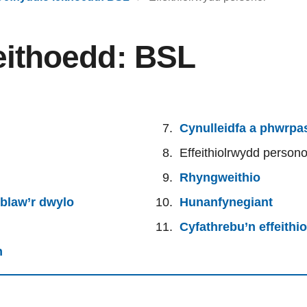
eithoedd: BSL
Cynulleidfa a phwrpa
Effeithiolrwydd persono
Rhyngweithio
blaw’r dwylo
Hunanfynegiant
Cyfathrebu’n effeithio
n