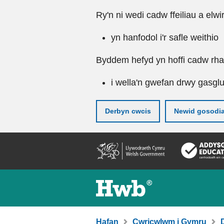
Ry'n ni wedi cadw ffeiliau a elwi
yn hanfodol i'r safle weithio
Byddem hefyd yn hoffi cadw rhai 
i wella'n gwefan drwy gasgl
Derbyn cwcis
Newid gosodi
Neidio
i'r
prif
gynnwy
Hafan
Cwricwlwm i Gymru