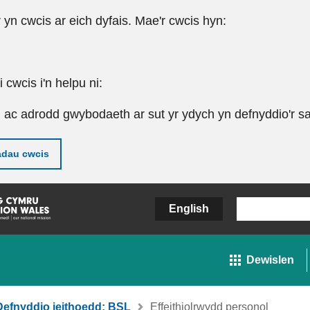
r yn cwcis ar eich dyfais. Mae'r cwcis hyn:
cwcis i'n helpu ni:
u ac adrodd gwybodaeth ar sut yr ydych yn defnyddio'r sa
adau cwcis
English
Dewislen
Defnyddio ieithoedd: BSL
Effeithiolrwydd personol