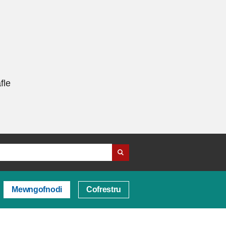
fle
Mewngofnodi
Cofrestru