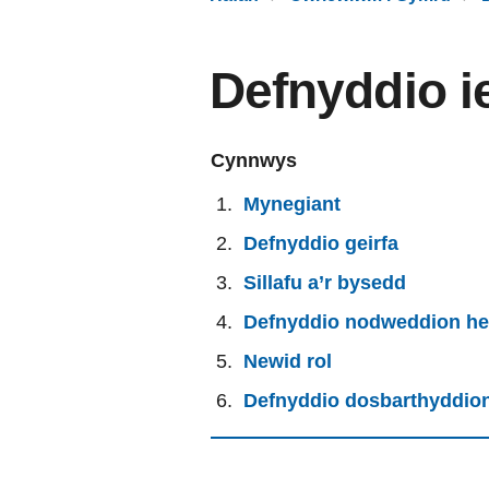
Defnyddio i
Cynnwys
Mynegiant
Defnyddio geirfa
Sillafu a’r bysedd
Defnyddio nodweddion he
Newid rol
Defnyddio dosbarthyddio