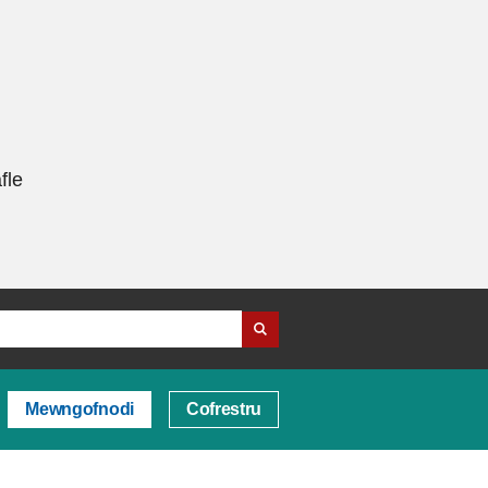
fle
Mewngofnodi
Cofrestru