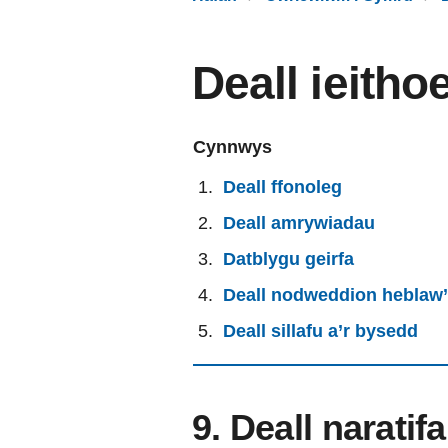
Deall ieith
Cynnwys
Deall ffonoleg
Deall amrywiadau
Datblygu geirfa
Deall nodweddion heblaw’
Deall sillafu a’r bysedd
9. Deall naratif