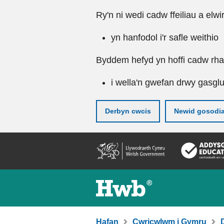
Ry'n ni wedi cadw ffeiliau a elwi
yn hanfodol i'r safle weithio
Byddem hefyd yn hoffi cadw rhai 
i wella'n gwefan drwy gasgl
Derbyn cwcis
Newid gosodi
Neidio
i'r
prif
gynnwy
Hafan
Cwricwlwm i Gymru