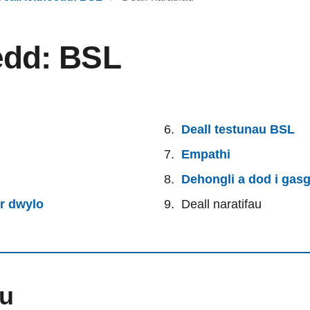
oedd: BSL
Deall testunau BSL
Empathi
Dehongli a dod i gasg
r dwylo
Deall naratifau
au