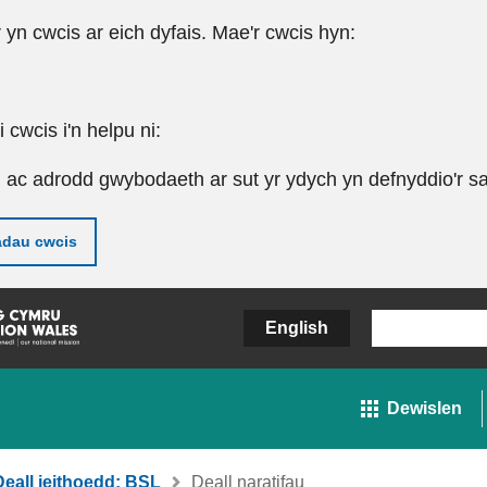
r yn cwcis ar eich dyfais. Mae'r cwcis hyn:
cwcis i'n helpu ni:
u ac adrodd gwybodaeth ar sut yr ydych yn defnyddio'r sa
adau cwcis
English
Dewislen
Deall ieithoedd: BSL
Deall naratifau