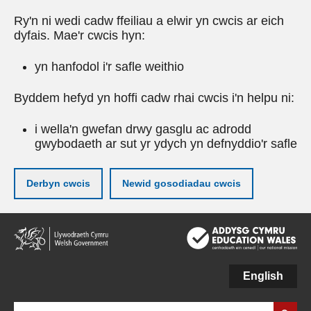
Ry'n ni wedi cadw ffeiliau a elwir yn cwcis ar eich
dyfais. Mae'r cwcis hyn:
yn hanfodol i'r safle weithio
Byddem hefyd yn hoffi cadw rhai cwcis i'n helpu ni:
i wella'n gwefan drwy gasglu ac adrodd
gwybodaeth ar sut yr ydych yn defnyddio'r safle
Derbyn cwcis
Newid gosodiadau cwcis
Neidio
i'r
prif
gynnwy
English