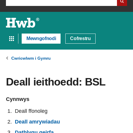
Mewngofnodi
Cofrestru
Cwricwlwm i Gymru
Deall ieithoedd: BSL
Cynnwys
Deall ffonoleg
Deall amrywiadau
Datblygu geirfa