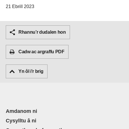
21 Ebrill 2023
Rhannu’r dudalen hon
Cadw ac argraffu PDF
Yn ôl i'r brig
Amdanom ni
Cysylltu â ni