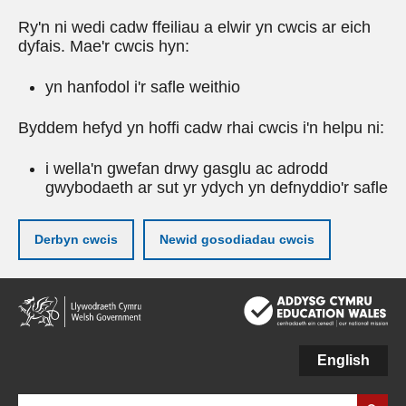
Ry'n ni wedi cadw ffeiliau a elwir yn cwcis ar eich
dyfais. Mae'r cwcis hyn:
yn hanfodol i'r safle weithio
Byddem hefyd yn hoffi cadw rhai cwcis i'n helpu ni:
i wella'n gwefan drwy gasglu ac adrodd
gwybodaeth ar sut yr ydych yn defnyddio'r safle
Derbyn cwcis
Newid gosodiadau cwcis
Neidio
i'r
prif
gynnwy
English