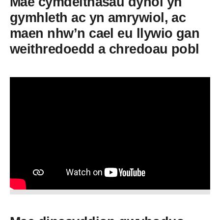
Mae cymdeithasau dynol yn
gymhleth ac yn amrywiol, ac
maen nhw’n cael eu llywio gan
weithredoedd a chredoau pobl