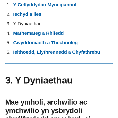
Y Celfyddydau Mynegiannol
Iechyd a lles
Y Dyniaethau
Mathemateg a Rhifedd
Gwyddoniaeth a Thechnoleg
Ieithoedd, Llythrennedd a Chyfathrebu
3. Y Dyniaethau
Mae ymholi, archwilio ac
ymchwilio yn ysbrydoli