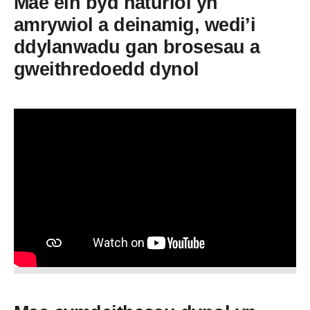
Mae ein byd naturiol yn
amrywiol a deinamig, wedi’i
ddylanwadu gan brosesau a
gweithredoedd dynol