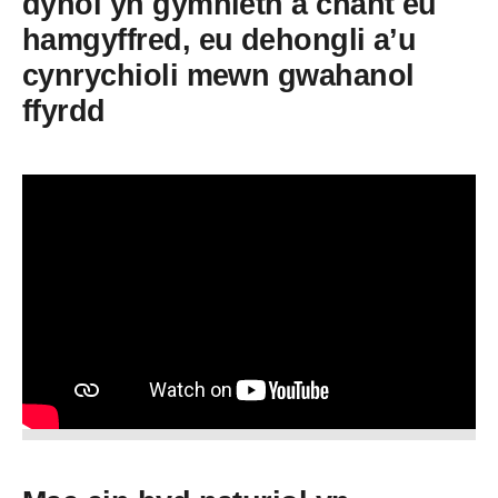
dynol yn gymhleth a chânt eu
hamgyffred, eu dehongli a’u
cynrychioli mewn gwahanol
ffyrdd