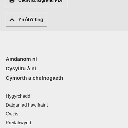
Cadw ac argraffu PDF
Yn ôl i'r brig
Amdanom ni
Cysylltu â ni
Cymorth a chefnogaeth
Hygyrchedd
Datganiad hawlfraint
Cwcis
Preifatrwydd