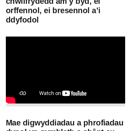
chwilfrydedd am y byd, ei
orffennol, ei bresennol a’i
ddyfodol
Mae digwyddiadau a phrofiadau