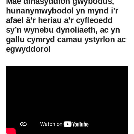
Mae dinasyddion gwybodus,
hunanymwybodol yn mynd i’r
afael â’r heriau a’r cyfleoedd
sy’n wynebu dynoliaeth, ac yn
gallu cymryd camau ystyrlon ac
egwyddorol