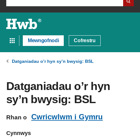
Mewngofnodi
Cofrestru
Datganiadau o’r hyn sy’n bwysig: BSL
Datganiadau o’r hyn
sy’n bwysig: BSL
Cwricwlwm i Gymru
Rhan o
Cynnwys