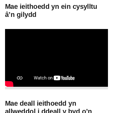
Mae ieithoedd yn ein cysylltu
â’n gilydd
Mae deall ieithoedd yn
allweddol i ddeall y byd o’n