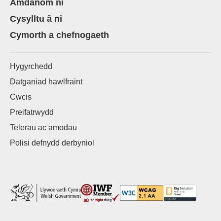
Amdanom ni
Cysylltu â ni
Cymorth a chefnogaeth
Hygyrchedd
Datganiad hawlfraint
Cwcis
Preifatrwydd
Telerau ac amodau
Polisi defnydd derbyniol