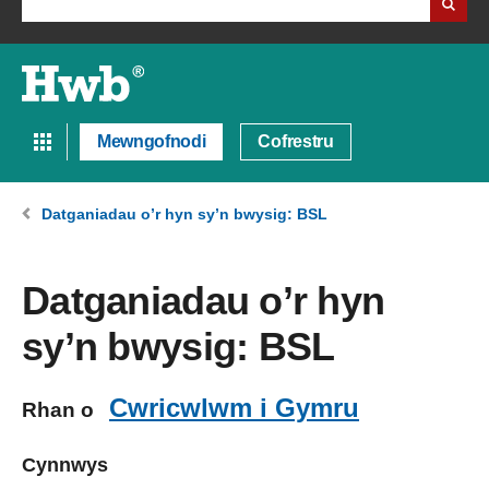
Mewngofnodi
Cofrestru
Datganiadau o’r hyn sy’n bwysig: BSL
Datganiadau o’r hyn
sy’n bwysig: BSL
Cwricwlwm i Gymru
Rhan o
Cynnwys