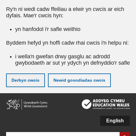
Ry'n ni wedi cadw ffeiliau a elwir yn cwcis ar eich
dyfais. Mae'r cwcis hyn:
yn hanfodol i'r safle weithio
Byddem hefyd yn hoffi cadw rhai cwcis i'n helpu ni:
i wella'n gwefan drwy gasglu ac adrodd
gwybodaeth ar sut yr ydych yn defnyddio'r safle
Derbyn cwcis
Newid gosodiadau cwcis
Neidio
i'r
prif
gynnwy
English