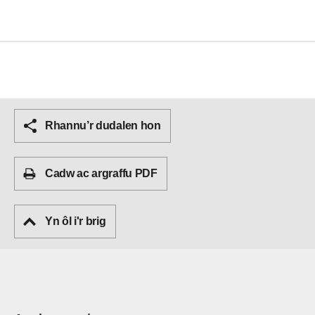
Rhannu’r dudalen hon
Cadw ac argraffu PDF
Yn ôl i'r brig