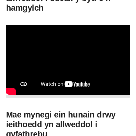
hamgylch
Mae mynegi ein hunain drwy
ieithoedd yn allweddol i
gyfathrebu