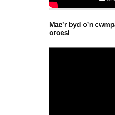
Mae’r byd o’n cwmpa
oroesi