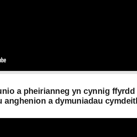
nio a pheirianneg yn cynnig ffyrdd
llu anghenion a dymuniadau cymdeit