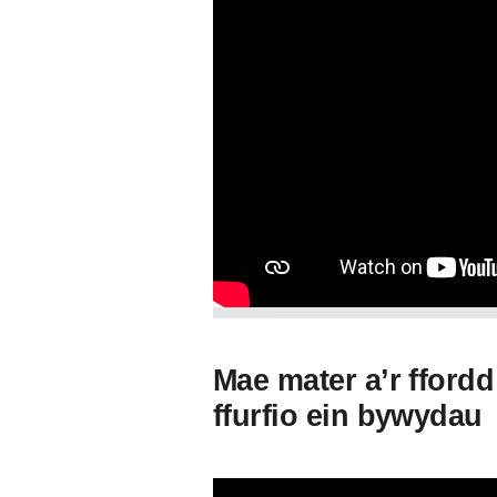
Mae mater a’r fford
ffurfio ein bywydau