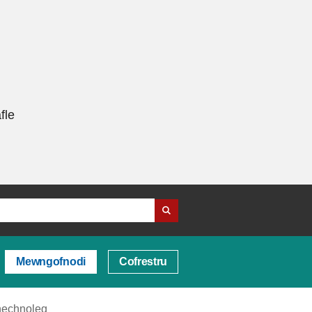
fle
Mewngofnodi
Cofrestru
hechnoleg