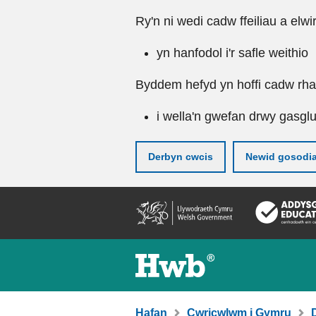
Ry'n ni wedi cadw ffeiliau a elwi
yn hanfodol i'r safle weithio
Byddem hefyd yn hoffi cadw rhai 
i wella'n gwefan drwy gasgl
Derbyn cwcis
Newid gosodi
Neidio
i'r
prif
gynnwy
Hafan
Cwricwlwm i Gymru