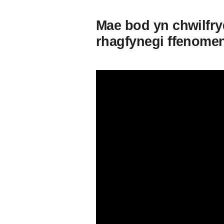
Mae bod yn chwilfryd
rhagfynegi ffenome