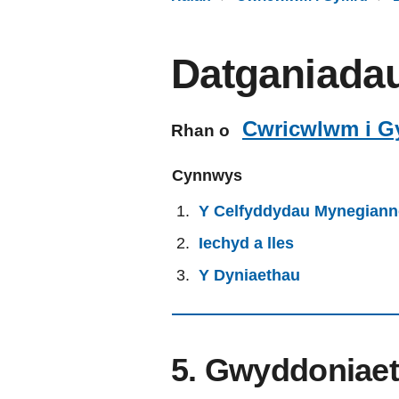
Datganiadau
Cwricwlwm i G
Rhan o
Cynnwys
Y Celfyddydau Mynegiann
Iechyd a lles
Y Dyniaethau
5. Gwyddoniaet