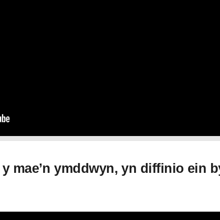
d y mae’n ymddwyn, yn diffinio ein 