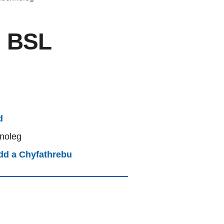
: BSL
d
noleg
edd a Chyfathrebu