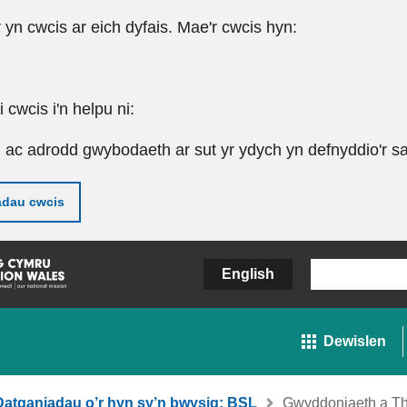
r yn cwcis ar eich dyfais. Mae'r cwcis hyn:
cwcis i'n helpu ni:
u ac adrodd gwybodaeth ar sut yr ydych yn defnyddio'r sa
adau cwcis
English
Dewislen
Datganiadau o’r hyn sy’n bwysig: BSL
Gwyddoniaeth a T