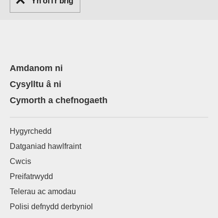
Yn ôl i'r brig
Amdanom ni
Cysylltu â ni
Cymorth a chefnogaeth
Hygyrchedd
Datganiad hawlfraint
Cwcis
Preifatrwydd
Telerau ac amodau
Polisi defnydd derbyniol