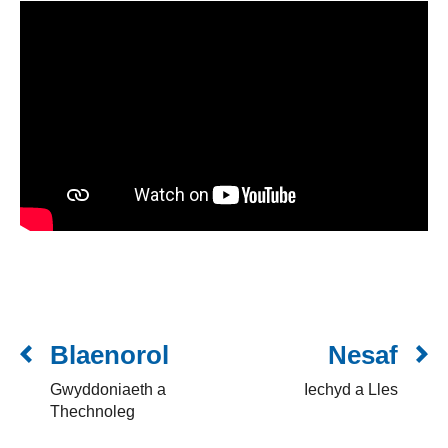
Blaenorol
Nesaf
Gwyddoniaeth a
Iechyd a Lles
Thechnoleg