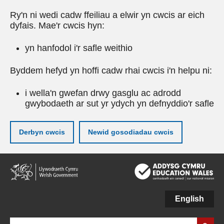
Ry'n ni wedi cadw ffeiliau a elwir yn cwcis ar eich
dyfais. Mae'r cwcis hyn:
yn hanfodol i'r safle weithio
Byddem hefyd yn hoffi cadw rhai cwcis i'n helpu ni:
i wella'n gwefan drwy gasglu ac adrodd
gwybodaeth ar sut yr ydych yn defnyddio'r safle
Derbyn cwcis
Newid gosodiadau cwcis
Neidio
i'r
prif
gynnwy
English