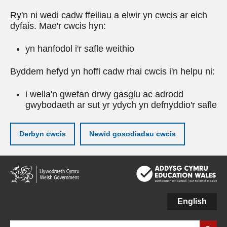
Ry'n ni wedi cadw ffeiliau a elwir yn cwcis ar eich
dyfais. Mae'r cwcis hyn:
yn hanfodol i'r safle weithio
Byddem hefyd yn hoffi cadw rhai cwcis i'n helpu ni:
i wella'n gwefan drwy gasglu ac adrodd
gwybodaeth ar sut yr ydych yn defnyddio'r safle
Derbyn cwcis
Newid gosodiadau cwcis
Neidio
i'r
prif
gynnwy
English