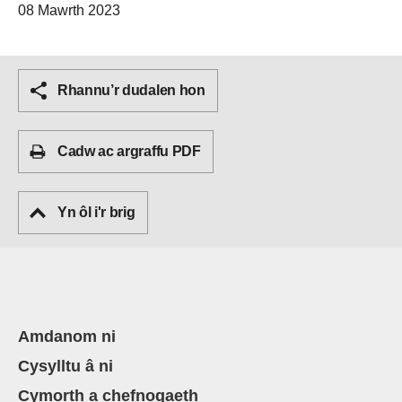
08 Mawrth 2023
Rhannu’r dudalen hon
Cadw ac argraffu PDF
Yn ôl i'r brig
Amdanom ni
Cysylltu â ni
Cymorth a chefnogaeth