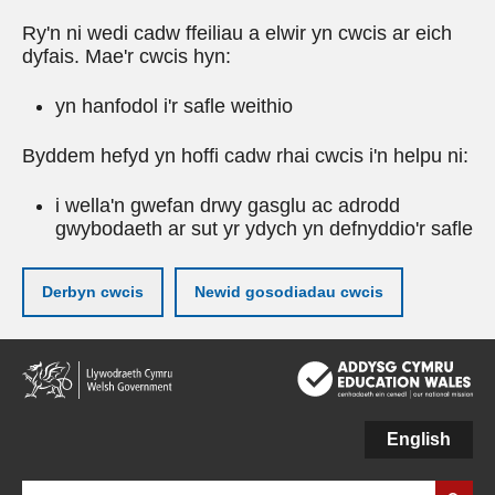
Ry'n ni wedi cadw ffeiliau a elwir yn cwcis ar eich
dyfais. Mae'r cwcis hyn:
yn hanfodol i'r safle weithio
Byddem hefyd yn hoffi cadw rhai cwcis i'n helpu ni:
i wella'n gwefan drwy gasglu ac adrodd
gwybodaeth ar sut yr ydych yn defnyddio'r safle
Derbyn cwcis
Newid gosodiadau cwcis
Neidio
i'r
prif
gynnwy
English