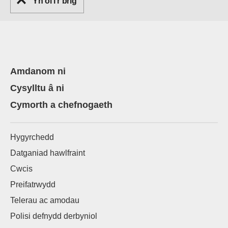
Yn ôl i'r brig
Amdanom ni
Cysylltu â ni
Cymorth a chefnogaeth
Hygyrchedd
Datganiad hawlfraint
Cwcis
Preifatrwydd
Telerau ac amodau
Polisi defnydd derbyniol