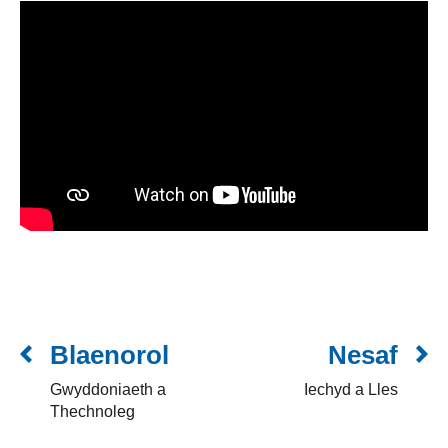
Blaenorol
Nesaf
Gwyddoniaeth a
Iechyd a Lles
Thechnoleg