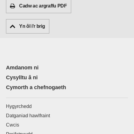
Cadw ac argraffu PDF
Yn ôl i'r brig
Amdanom ni
Cysylltu â ni
Cymorth a chefnogaeth
Hygyrchedd
Datganiad hawlfraint
Cwcis