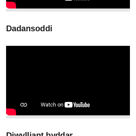
Dadansoddi
Diwylliant byddar