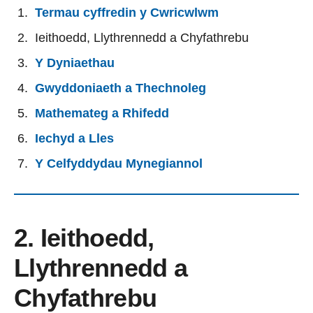
Termau cyffredin y Cwricwlwm
Ieithoedd, Llythrennedd a Chyfathrebu
Y Dyniaethau
Gwyddoniaeth a Thechnoleg
Mathemateg a Rhifedd
Iechyd a Lles
Y Celfyddydau Mynegiannol
2. Ieithoedd,
Llythrennedd a
Chyfathrebu