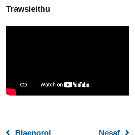
Trawsieithu
Blaenorol
Nesaf