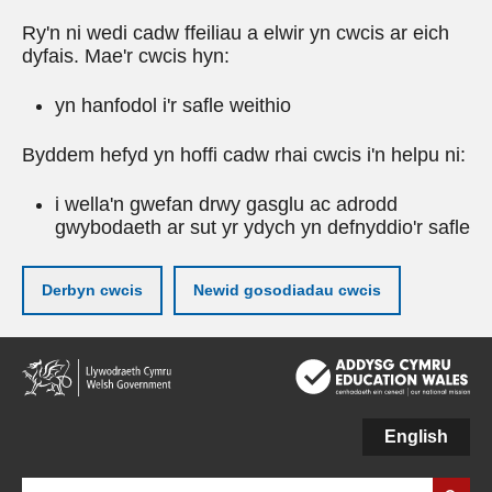
Ry'n ni wedi cadw ffeiliau a elwir yn cwcis ar eich
dyfais. Mae'r cwcis hyn:
yn hanfodol i'r safle weithio
Byddem hefyd yn hoffi cadw rhai cwcis i'n helpu ni:
i wella'n gwefan drwy gasglu ac adrodd
gwybodaeth ar sut yr ydych yn defnyddio'r safle
Derbyn cwcis
Newid gosodiadau cwcis
Neidio
i'r
prif
gynnwy
English