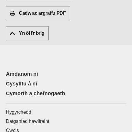
Cadw ac argraffu PDF
Yn ôl i'r brig
Amdanom ni
Cysylltu â ni
Cymorth a chefnogaeth
Hygyrchedd
Datganiad hawlfraint
Cwcis