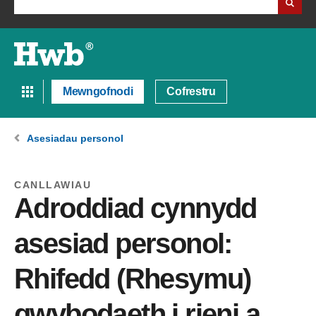
Mewngofnodi
Cofrestru
Asesiadau personol
CANLLAWIAU
Adroddiad cynnydd
asesiad personol:
Rhifedd (Rhesymu)
gwybodaeth i rieni a