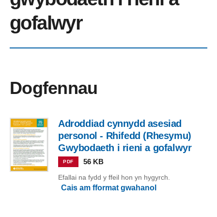
gofalwyr
Dogfennau
Adroddiad cynnydd asesiad
personol - Rhifedd (Rhesymu)
Gwybodaeth i rieni a gofalwyr
56 KB
PDF
Efallai na fydd y ffeil hon yn hygyrch.
Cais am fformat gwahanol