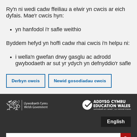
Ry'n ni wedi cadw ffeiliau a elwir yn cwcis ar eich
dyfais. Mae'r cwcis hyn:
yn hanfodol i'r safle weithio
Byddem hefyd yn hoffi cadw rhai cwcis i'n helpu ni:
i wella'n gwefan drwy gasglu ac adrodd
gwybodaeth ar sut yr ydych yn defnyddio'r safle
Derbyn cwcis
Newid gosodiadau cwcis
Neidio
i'r
prif
gynnwy
English