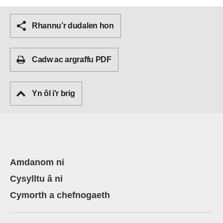
Rhannu’r dudalen hon
Cadw ac argraffu PDF
Yn ôl i'r brig
Amdanom ni
Cysylltu â ni
Cymorth a chefnogaeth