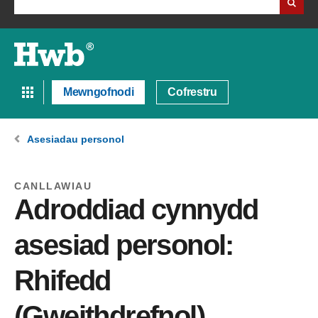
Mewngofnodi
Cofrestru
Asesiadau personol
CANLLAWIAU
Adroddiad cynnydd
asesiad personol:
Rhifedd
(Gweithdrefnol)