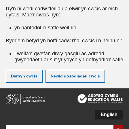
Ry'n ni wedi cadw ffeiliau a elwir yn cwcis ar eich
dyfais. Mae'r cwcis hyn:
yn hanfodol i'r safle weithio
Byddem hefyd yn hoffi cadw rhai cwcis i'n helpu ni:
i wella'n gwefan drwy gasglu ac adrodd
gwybodaeth ar sut yr ydych yn defnyddio'r safle
Derbyn cwcis
Newid gosodiadau cwcis
Neidio
i'r
prif
gynnwy
English