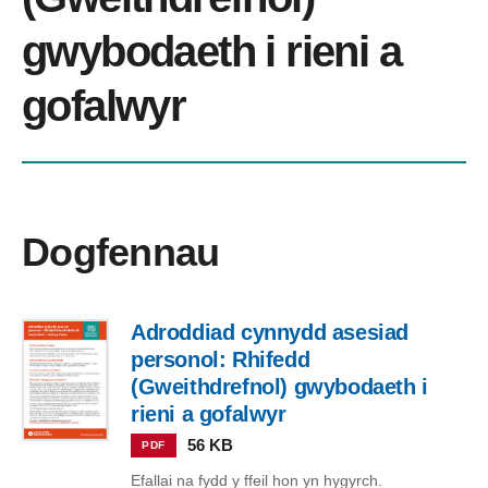
gwybodaeth i rieni a
gofalwyr
Dogfennau
Adroddiad cynnydd asesiad
personol: Rhifedd
(Gweithdrefnol) gwybodaeth i
rieni a gofalwyr
56 KB
PDF
Efallai na fydd y ffeil hon yn hygyrch.