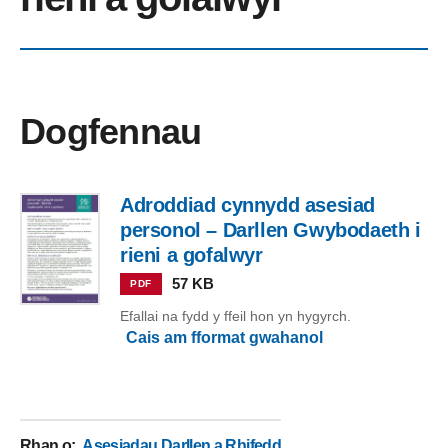
Dogfennau
Adroddiad cynnydd asesiad
personol – Darllen Gwybodaeth i
rieni a gofalwyr
57 KB
PDF
Efallai na fydd y ffeil hon yn hygyrch.
Cais am fformat gwahanol
Rhan o
:
Asesiadau Darllen a Rhifedd