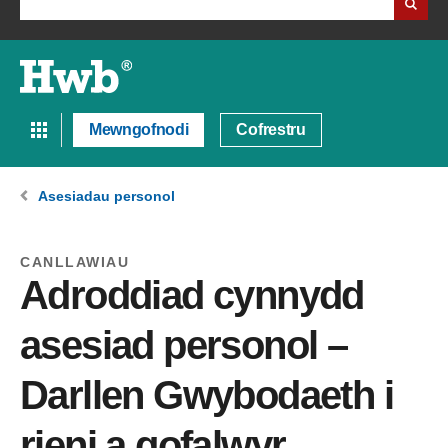
Mewngofnodi
Cofrestru
Asesiadau personol
CANLLAWIAU
Adroddiad cynnydd
asesiad personol –
Darllen Gwybodaeth i
rieni a gofalwyr