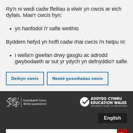
Ry'n ni wedi cadw ffeiliau a elwir yn cwcis ar eich
dyfais. Mae'r cwcis hyn:
yn hanfodol i'r safle weithio
Byddem hefyd yn hoffi cadw rhai cwcis i'n helpu ni:
i wella'n gwefan drwy gasglu ac adrodd
gwybodaeth ar sut yr ydych yn defnyddio'r safle
Derbyn cwcis
Newid gosodiadau cwcis
Neidio
i'r
prif
gynnwy
English