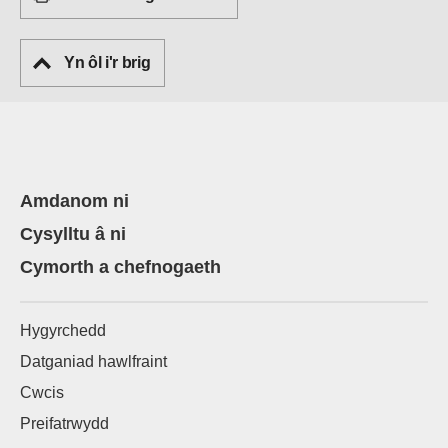
Yn ôl i'r brig
Amdanom ni
Cysylltu â ni
Cymorth a chefnogaeth
Hygyrchedd
Datganiad hawlfraint
Cwcis
Preifatrwydd