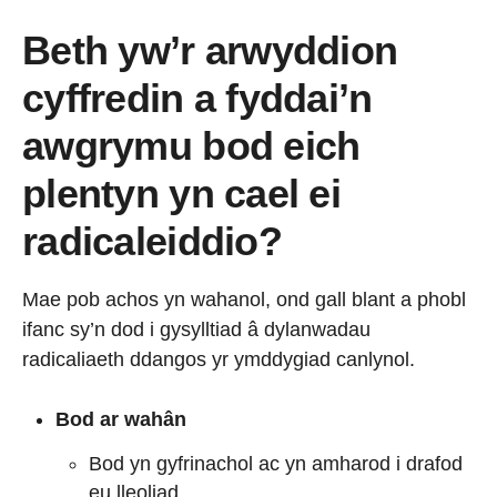
Beth yw’r arwyddion
cyffredin a fyddai’n
awgrymu bod eich
plentyn yn cael ei
radicaleiddio?
Mae pob achos yn wahanol, ond gall blant a phobl
ifanc sy’n dod i gysylltiad â dylanwadau
radicaliaeth ddangos yr ymddygiad canlynol.
Bod ar wahân
Bod yn gyfrinachol ac yn amharod i drafod
eu lleoliad.