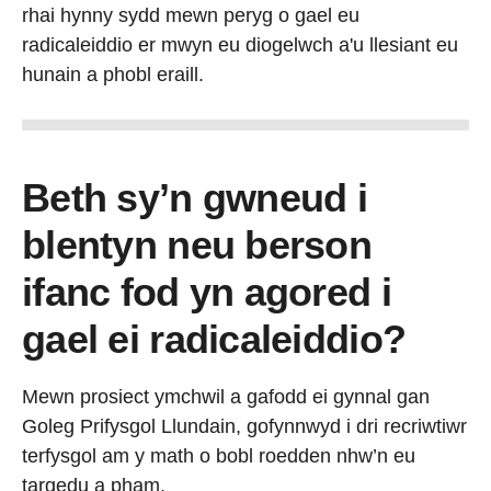
rhai hynny sydd mewn peryg o gael eu
radicaleiddio er mwyn eu diogelwch a'u llesiant eu
hunain a phobl eraill.
Beth sy’n gwneud i
blentyn neu berson
ifanc fod yn agored i
gael ei radicaleiddio?
Mewn prosiect ymchwil a gafodd ei gynnal gan
Goleg Prifysgol Llundain, gofynnwyd i dri recriwtiwr
terfysgol am y math o bobl roedden nhw’n eu
targedu a pham.