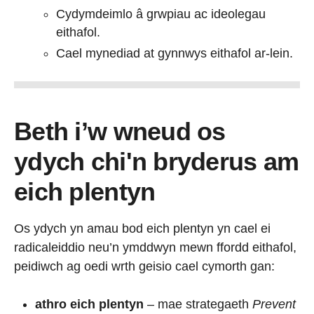
Cydymdeimlo â grwpiau ac ideolegau
eithafol.
Cael mynediad at gynnwys eithafol ar-lein.
Beth i’w wneud os
ydych chi'n bryderus am
eich plentyn
Os ydych yn amau bod eich plentyn yn cael ei
radicaleiddio neu’n ymddwyn mewn ffordd eithafol,
peidiwch ag oedi wrth geisio cael cymorth gan:
athro eich plentyn
– mae strategaeth
Prevent