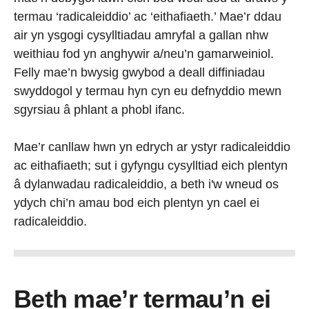
termau ‘radicaleiddio’ ac ‘eithafiaeth.’ Mae’r ddau
air yn ysgogi cysylltiadau amryfal a gallan nhw
weithiau fod yn anghywir a/neu’n gamarweiniol.
Felly mae’n bwysig gwybod a deall diffiniadau
swyddogol y termau hyn cyn eu defnyddio mewn
sgyrsiau â phlant a phobl ifanc.
Mae’r canllaw hwn yn edrych ar ystyr radicaleiddio
ac eithafiaeth; sut i gyfyngu cysylltiad eich plentyn
â dylanwadau radicaleiddio, a beth i'w wneud os
ydych chi’n amau bod eich plentyn yn cael ei
radicaleiddio.
Beth mae’r termau’n ei