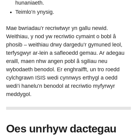
hunaniaeth.
Teimlo’n ynysig.
Mae bwriadau’r recriwtwyr yn gallu newid.
Weithiau, y nod yw recriwtio cymaint o bobl â
phosib – weithiau drwy dargedu’r gymuned leol,
terfysgwyr ar-lein a safleoedd gemau. Ar adegau
eraill, maen nhw angen pobl â sgiliau neu
wybodaeth benodol. Er enghraifft, un tro roedd
cylchgrawn ISIS wedi cynnwys erthygl a oedd
wedi’i hanelu’n benodol at recriwtio myfyrwyr
meddygol.
Oes unrhyw dactegau