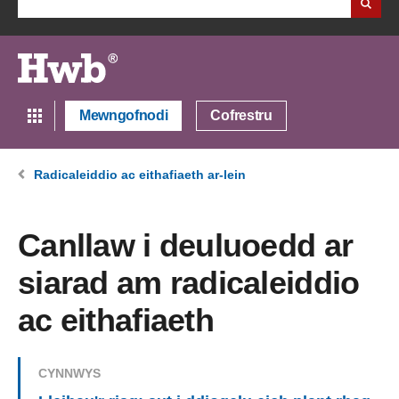
Mewngofnodi
Cofrestru
Radicaleiddio ac eithafiaeth ar-lein
Canllaw i deuluoedd ar
siarad am radicaleiddio
ac eithafiaeth
CYNNWYS