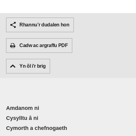
Rhannu’r dudalen hon
Cadw ac argraffu PDF
Yn ôl i'r brig
Amdanom ni
Cysylltu â ni
Cymorth a chefnogaeth