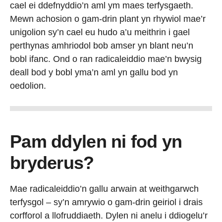
cael ei ddefnyddio’n aml ym maes terfysgaeth.
Mewn achosion o gam-drin plant yn rhywiol mae’r
unigolion sy’n cael eu hudo a’u meithrin i gael
perthynas amhriodol bob amser yn blant neu’n
bobl ifanc. Ond o ran radicaleiddio mae’n bwysig
deall bod y bobl yma’n aml yn gallu bod yn
oedolion.
Pam ddylen ni fod yn
bryderus?
Mae radicaleiddio’n gallu arwain at weithgarwch
terfysgol – sy’n amrywio o gam-drin geiriol i drais
corfforol a llofruddiaeth. Dylen ni anelu i ddiogelu’r