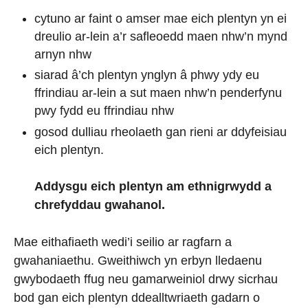
cytuno ar faint o amser mae eich plentyn yn ei
dreulio ar-lein a’r safleoedd maen nhw’n mynd
arnyn nhw
siarad â’ch plentyn ynglyn â phwy ydy eu
ffrindiau ar-lein a sut maen nhw’n penderfynu
pwy fydd eu ffrindiau nhw
gosod dulliau rheolaeth gan rieni ar ddyfeisiau
eich plentyn.
Addysgu eich plentyn am ethnigrwydd a
chrefyddau gwahanol.
Mae eithafiaeth wedi’i seilio ar ragfarn a
gwahaniaethu. Gweithiwch yn erbyn lledaenu
gwybodaeth ffug neu gamarweiniol drwy sicrhau
bod gan eich plentyn ddealltwriaeth gadarn o