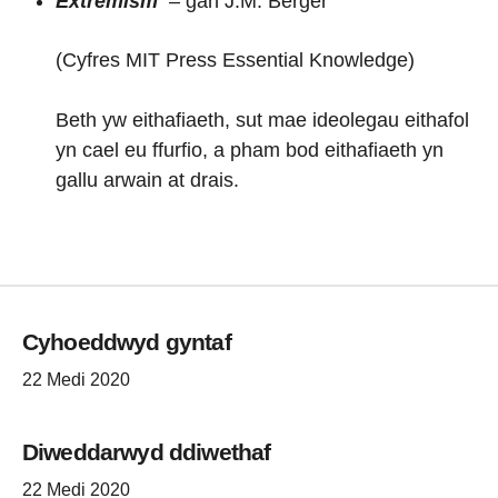
Extremism
– gan J.M. Berger
(Cyfres MIT Press Essential Knowledge)
Beth yw eithafiaeth, sut mae ideolegau eithafol
yn cael eu ffurfio, a pham bod eithafiaeth yn
gallu arwain at drais.
Cyhoeddwyd gyntaf
22 Medi 2020
Diweddarwyd ddiwethaf
22 Medi 2020