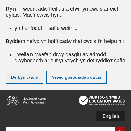
Ry'n ni wedi cadw ffeiliau a elwir yn cwcis ar eich
dyfais. Mae'r cwcis hyn:
yn hanfodol i'r safle weithio
Byddem hefyd yn hoffi cadw rhai cwcis i'n helpu ni:
i wella'n gwefan drwy gasglu ac adrodd
gwybodaeth ar sut yr ydych yn defnyddio'r safle
Derbyn cwcis
Newid gosodiadau cwcis
Neidio
i'r
prif
gynnwy
English