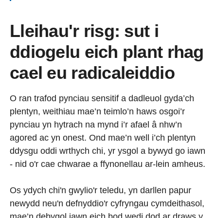
Lleihau'r risg: sut i
ddiogelu eich plant rhag
cael eu radicaleiddio
O ran trafod pynciau sensitif a dadleuol gyda’ch
plentyn, weithiau mae’n teimlo’n haws osgoi’r
pynciau yn hytrach na mynd i’r afael â nhw’n
agored ac yn onest. Ond mae’n well i’ch plentyn
ddysgu oddi wrthych chi, yr ysgol a bywyd go iawn
- nid o'r cae chwarae a ffynonellau ar-lein amheus.
Os ydych chi'n gwylio'r teledu, yn darllen papur
newydd neu'n defnyddio'r cyfryngau cymdeithasol,
mae’n debygol iawn eich bod wedi dod ar draws y