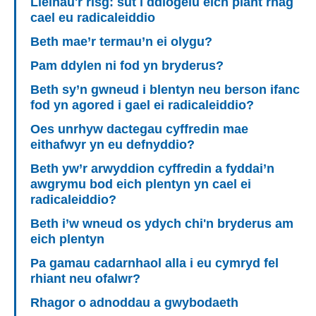
Lleihau'r risg: sut i ddiogelu eich plant rhag
cael eu radicaleiddio
Beth mae’r termau’n ei olygu?
Pam ddylen ni fod yn bryderus?
Beth sy’n gwneud i blentyn neu berson ifanc
fod yn agored i gael ei radicaleiddio?
Oes unrhyw dactegau cyffredin mae
eithafwyr yn eu defnyddio?
Beth yw’r arwyddion cyffredin a fyddai’n
awgrymu bod eich plentyn yn cael ei
radicaleiddio?
Beth i’w wneud os ydych chi'n bryderus am
eich plentyn
Pa gamau cadarnhaol alla i eu cymryd fel
rhiant neu ofalwr?
Rhagor o adnoddau a gwybodaeth