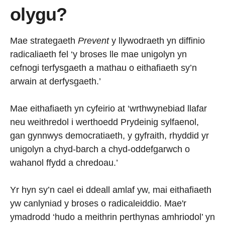
olygu?
Mae strategaeth
Prevent
y llywodraeth yn diffinio
radicaliaeth fel ‘y broses lle mae unigolyn yn
cefnogi terfysgaeth a mathau o eithafiaeth sy’n
arwain at derfysgaeth.’
Mae eithafiaeth yn cyfeirio at ‘wrthwynebiad llafar
neu weithredol i werthoedd Prydeinig sylfaenol,
gan gynnwys democratiaeth, y gyfraith, rhyddid yr
unigolyn a chyd-barch a chyd-oddefgarwch o
wahanol ffydd a chredoau.’
Yr hyn sy’n cael ei ddeall amlaf yw, mai eithafiaeth
yw canlyniad y broses o radicaleiddio. Mae'r
ymadrodd ‘hudo a meithrin perthynas amhriodol’ yn