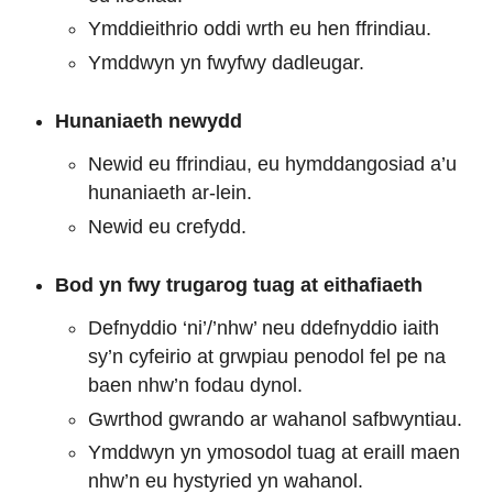
Ymddieithrio oddi wrth eu hen ffrindiau.
Ymddwyn yn fwyfwy dadleugar.
Hunaniaeth newydd
Newid eu ffrindiau, eu hymddangosiad a’u
hunaniaeth ar-lein.
Newid eu crefydd.
Bod yn fwy trugarog tuag at eithafiaeth
Defnyddio ‘ni’/’nhw’ neu ddefnyddio iaith
sy’n cyfeirio at grwpiau penodol fel pe na
baen nhw’n fodau dynol.
Gwrthod gwrando ar wahanol safbwyntiau.
Ymddwyn yn ymosodol tuag at eraill maen
nhw’n eu hystyried yn wahanol.