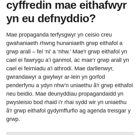
cyffredin mae eithafwyr
yn eu defnyddio?
Mae propaganda terfysgwyr yn ceisio creu
gwahaniaeth rhwng hunaniaeth grwp eithafol a
grwp arall – fel ‘ni’ a ‘nhw.’ Mae'r grwp eithafol yn
cael ei fawrygu a’i ganmol, ac mae’r grwp arall yn
cael ei feirniadu a'i athrodi. Mae darllenwyr,
gwrandawyr a gwylwyr ar-lein yn gorfod
penderfynu a ydyn nhw’n uniaethu â'r grwp eithafol
neu beidio. Mae deunyddiau propagandaidd yn
pwysleisio bod rhaid i’r rhai sydd wir yn uniaethu
â'r grwp eithafol gydymffurfio ag agenda treisgar y
grwp.