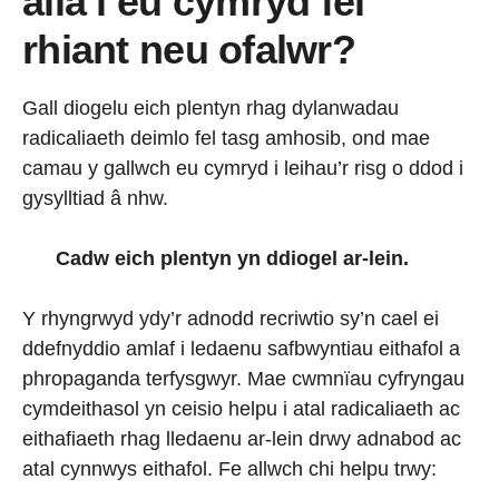
alla i eu cymryd fel
rhiant neu ofalwr?
Gall diogelu eich plentyn rhag dylanwadau
radicaliaeth deimlo fel tasg amhosib, ond mae
camau y gallwch eu cymryd i leihau’r risg o ddod i
gysylltiad â nhw.
Cadw eich plentyn yn ddiogel ar-lein.
Y rhyngrwyd ydy’r adnodd recriwtio sy’n cael ei
ddefnyddio amlaf i ledaenu safbwyntiau eithafol a
phropaganda terfysgwyr. Mae cwmnïau cyfryngau
cymdeithasol yn ceisio helpu i atal radicaliaeth ac
eithafiaeth rhag lledaenu ar-lein drwy adnabod ac
atal cynnwys eithafol. Fe allwch chi helpu trwy: