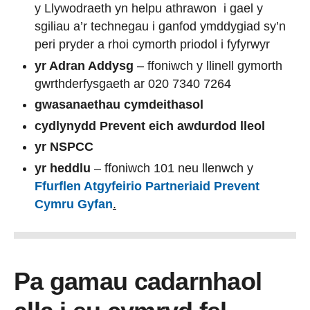
y Llywodraeth yn helpu athrawon i gael y
sgiliau a’r technegau i ganfod ymddygiad sy’n
peri pryder a rhoi cymorth priodol i fyfyrwyr
yr Adran Addysg
– ffoniwch y llinell gymorth
gwrthderfysgaeth ar 020 7340 7264
gwasanaethau cymdeithasol
cydlynydd Prevent eich awdurdod lleol
yr NSPCC
yr heddlu
– ffoniwch 101 neu llenwch y
Ffurflen Atgyfeirio Partneriaid Prevent
Cymru Gyfan
.
Pa gamau cadarnhaol