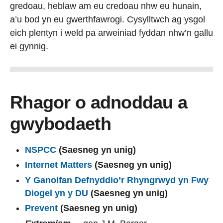
gredoau, heblaw am eu credoau nhw eu hunain,
a’u bod yn eu gwerthfawrogi. Cysylltwch ag ysgol
eich plentyn i weld pa arweiniad fyddan nhw’n gallu
ei gynnig.
Rhagor o adnoddau a
gwybodaeth
NSPCC
(Saesneg yn unig)
Internet Matters
(Saesneg yn unig)
Y Ganolfan Defnyddio’r Rhyngrwyd yn Fwy
Diogel yn y DU
(Saesneg yn unig)
Prevent
(Saesneg yn unig)