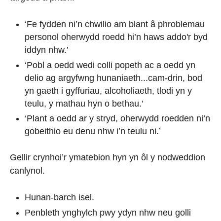
‘Fe fydden ni’n chwilio am blant â phroblemau
personol oherwydd roedd hi’n haws addo'r byd
iddyn nhw.’
‘Pobl a oedd wedi colli popeth ac a oedd yn
delio ag argyfwng hunaniaeth...cam-drin, bod
yn gaeth i gyffuriau, alcoholiaeth, tlodi yn y
teulu, y mathau hyn o bethau.’
‘Plant a oedd ar y stryd, oherwydd roedden ni’n
gobeithio eu denu nhw i’n teulu ni.’
Gellir crynhoi’r ymatebion hyn yn ôl y nodweddion
canlynol.
Hunan-barch isel.
Penbleth ynghylch pwy ydyn nhw neu golli