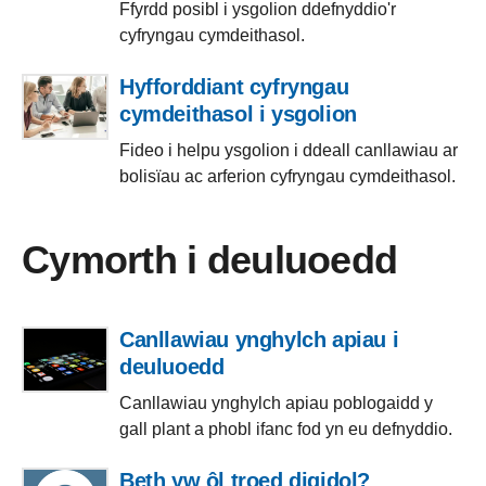
Ffyrdd posibl i ysgolion ddefnyddio'r
cyfryngau cymdeithasol.
Hyfforddiant cyfryngau
cymdeithasol i ysgolion
Fideo i helpu ysgolion i ddeall canllawiau ar
bolisïau ac arferion cyfryngau cymdeithasol.
Cymorth i deuluoedd
Canllawiau ynghylch apiau i
deuluoedd
Canllawiau ynghylch apiau poblogaidd y
gall plant a phobl ifanc fod yn eu defnyddio.
Beth yw ôl troed digidol?