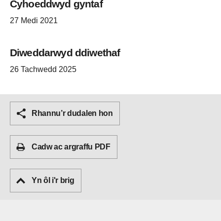
Cyhoeddwyd gyntaf
27 Medi 2021
Diweddarwyd ddiwethaf
26 Tachwedd 2025
Rhannu’r dudalen hon
Cadw ac argraffu PDF
Yn ôl i'r brig