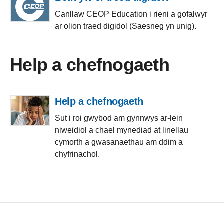
Canllaw CEOP Education i rieni a gofalwyr
ar olion traed digidol (Saesneg yn unig).
Help a chefnogaeth
Help a chefnogaeth
Sut i roi gwybod am gynnwys ar-lein
niweidiol a chael mynediad at linellau
cymorth a gwasanaethau am ddim a
chyfrinachol.