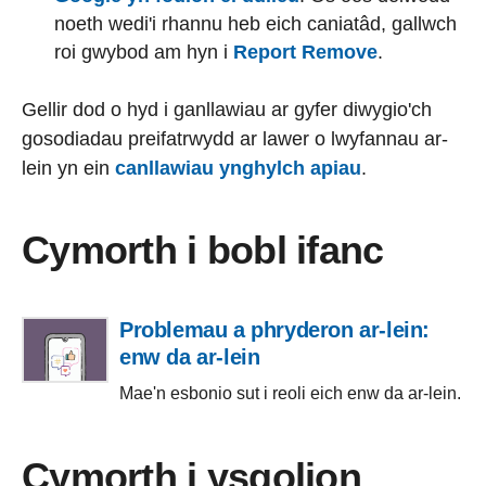
noeth wedi'i rhannu heb eich caniatâd, gallwch
roi gwybod am hyn i
Report Remove
.
Gellir dod o hyd i ganllawiau ar gyfer diwygio'ch
gosodiadau preifatrwydd ar lawer o lwyfannau ar-
lein yn ein
canllawiau ynghylch apiau
.
Cymorth i bobl ifanc
Problemau a phryderon ar-lein:
enw da ar-lein
Mae'n esbonio sut i reoli eich enw da ar-lein.
Cymorth i ysgolion