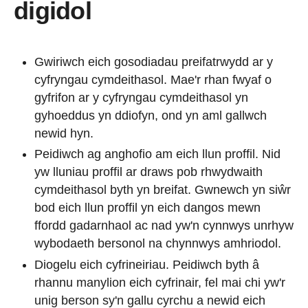
digidol
Gwiriwch eich gosodiadau preifatrwydd ar y
cyfryngau cymdeithasol. Mae'r rhan fwyaf o
gyfrifon ar y cyfryngau cymdeithasol yn
gyhoeddus yn ddiofyn, ond yn aml gallwch
newid hyn.
Peidiwch ag anghofio am eich llun proffil. Nid
yw lluniau proffil ar draws pob rhwydwaith
cymdeithasol byth yn breifat. Gwnewch yn siŵr
bod eich llun proffil yn eich dangos mewn
ffordd gadarnhaol ac nad yw'n cynnwys unrhyw
wybodaeth bersonol na chynnwys amhriodol.
Diogelu eich cyfrineiriau. Peidiwch byth â
rhannu manylion eich cyfrinair, fel mai chi yw'r
unig berson sy'n gallu cyrchu a newid eich