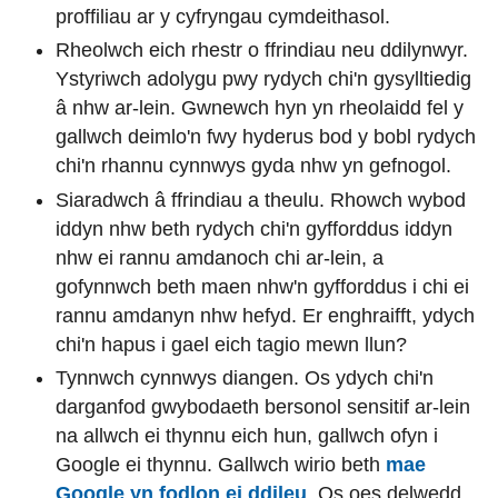
proffiliau ar y cyfryngau cymdeithasol.
Rheolwch eich rhestr o ffrindiau neu ddilynwyr.
Ystyriwch adolygu pwy rydych chi'n gysylltiedig
â nhw ar-lein. Gwnewch hyn yn rheolaidd fel y
gallwch deimlo'n fwy hyderus bod y bobl rydych
chi'n rhannu cynnwys gyda nhw yn gefnogol.
Siaradwch â ffrindiau a theulu. Rhowch wybod
iddyn nhw beth rydych chi'n gyfforddus iddyn
nhw ei rannu amdanoch chi ar-lein, a
gofynnwch beth maen nhw'n gyfforddus i chi ei
rannu amdanyn nhw hefyd. Er enghraifft, ydych
chi'n hapus i gael eich tagio mewn llun?
Tynnwch cynnwys diangen. Os ydych chi'n
darganfod gwybodaeth bersonol sensitif ar-lein
na allwch ei thynnu eich hun, gallwch ofyn i
Google ei thynnu. Gallwch wirio beth
mae
Google yn fodlon ei ddileu
. Os oes delwedd