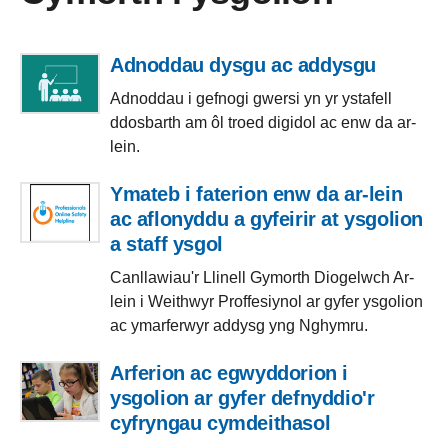
Adnoddau dysgu ac addysgu
Adnoddau i gefnogi gwersi yn yr ystafell
ddosbarth am ôl troed digidol ac enw da ar-
lein.
Ymateb i faterion enw da ar-lein
ac aflonyddu a gyfeirir at ysgolion
a staff ysgol
Canllawiau'r Llinell Gymorth Diogelwch Ar-
lein i Weithwyr Proffesiynol ar gyfer ysgolion
ac ymarferwyr addysg yng Nghymru.
Arferion ac egwyddorion i
ysgolion ar gyfer defnyddio'r
cyfryngau cymdeithasol