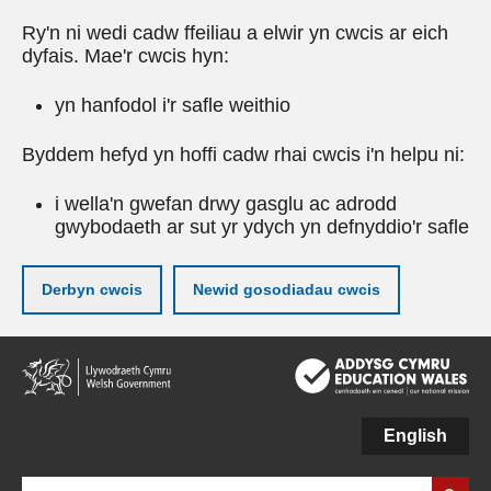
Ry'n ni wedi cadw ffeiliau a elwir yn cwcis ar eich
dyfais. Mae'r cwcis hyn:
yn hanfodol i'r safle weithio
Byddem hefyd yn hoffi cadw rhai cwcis i'n helpu ni:
i wella'n gwefan drwy gasglu ac adrodd
gwybodaeth ar sut yr ydych yn defnyddio'r safle
Derbyn cwcis
Newid gosodiadau cwcis
Neidio
i'r
prif
gynnwy
English