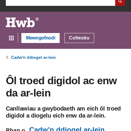
Mewngofnodi
Cofrestru
Cadw'n ddiogel ar-lein
Ôl troed digidol ac enw
da ar-lein
Canllawiau a gwybodaeth am eich ôl troed
digidol a diogelu eich enw da ar-lein.
Cadw'n ddiogel ar-lein
Rhan o