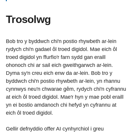
Trosolwg
Bob tro y byddwch chi'n postio rhywbeth ar-lein
rydych chi'n gadael ôl troed digidol. Mae eich ôl
troed digidol yn ffurfio'r farn sydd gan eraill
ohonoch chi ar sail eich gweithgarwch ar-lein.
Dyma sy'n creu eich enw da ar-lein. Bob tro y
byddwch chi'n postio rhywbeth ar-lein, yn rhannu
cynnwys neu'n chwarae gêm, rydych chi'n cyfrannu
at eich ôl troed digidol. Mae'r hyn y mae pobl eraill
yn ei bostio amdanoch chi hefyd yn cyfrannu at
eich ôl troed digidol.
Gellir defnyddio offer AI cynhyrchiol i greu