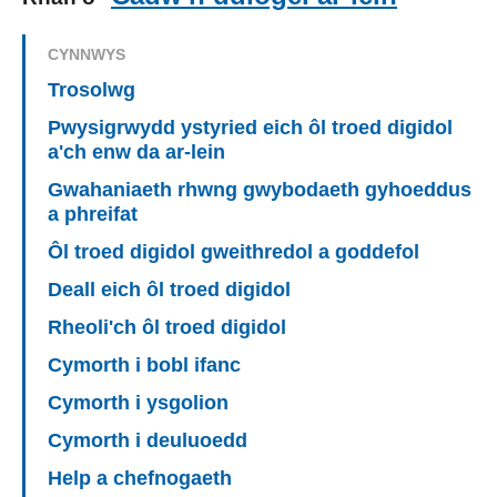
CYNNWYS
Trosolwg
Pwysigrwydd ystyried eich ôl troed digidol
a'ch enw da ar-lein
Gwahaniaeth rhwng gwybodaeth gyhoeddus
a phreifat
Ôl troed digidol gweithredol a goddefol
Deall eich ôl troed digidol
Rheoli'ch ôl troed digidol
Cymorth i bobl ifanc
Cymorth i ysgolion
Cymorth i deuluoedd
Help a chefnogaeth