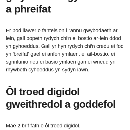
a phreifat
Er bod llawer o fanteision i rannu gwybodaeth ar-
lein, gall popeth rydych chi'n ei bostio ar-lein ddod
yn gyhoeddus. Gall yr hyn rydych chi'n credu ei fod
yn 'breifat' gael ei anfon ymlaen, ei ail-bostio, ei
sgrinlunio neu ei basio ymlaen gan ei wneud yn
rhywbeth cyhoeddus yn sydyn iawn.
Ôl troed digidol
gweithredol a goddefol
Mae 2 brif fath o ôl troed digidol.