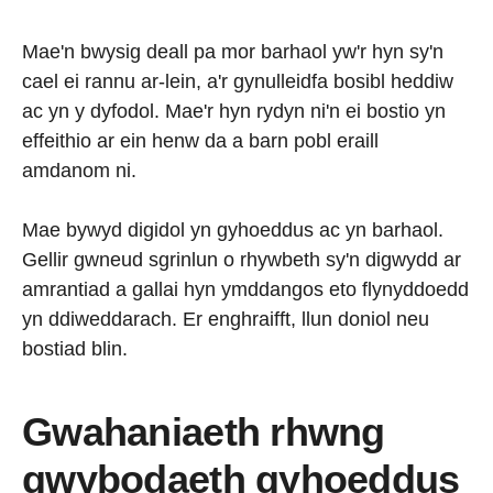
Mae'n bwysig deall pa mor barhaol yw'r hyn sy'n
cael ei rannu ar-lein, a'r gynulleidfa bosibl heddiw
ac yn y dyfodol. Mae'r hyn rydyn ni'n ei bostio yn
effeithio ar ein henw da a barn pobl eraill
amdanom ni.
Mae bywyd digidol yn gyhoeddus ac yn barhaol.
Gellir gwneud sgrinlun o rhywbeth sy'n digwydd ar
amrantiad a gallai hyn ymddangos eto flynyddoedd
yn ddiweddarach. Er enghraifft, llun doniol neu
bostiad blin.
Gwahaniaeth rhwng
gwybodaeth gyhoeddus