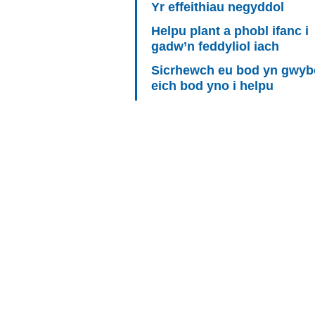
Yr effeithiau negyddol
Helpu plant a phobl ifanc i
gadw’n feddyliol iach
Sicrhewch eu bod yn gwy
eich bod yno i helpu