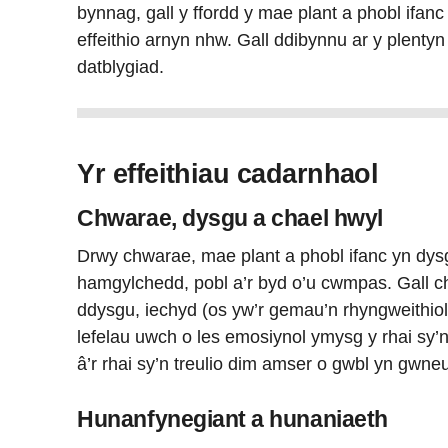
bynnag, gall y ffordd y mae plant a phobl ifan
effeithio arnyn nhw. Gall ddibynnu ar y plentyn
datblygiad.
Yr effeithiau cadarnhaol
Chwarae, dysgu a chael hwyl
Drwy chwarae, mae plant a phobl ifanc yn dy
hamgylchedd, pobl a’r byd o’u cwmpas. Gall c
ddysgu, iechyd (os yw’r gemau’n rhyngweithiol
lefelau uwch o les emosiynol ymysg y rhai sy
â’r rhai sy’n treulio dim amser o gwbl yn gwne
Hunanfynegiant a hunaniaeth