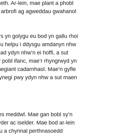
th. Ar-lein, mae plant a phobl
ac arbrofi ag agweddau gwahanol
ars yn golygu eu bod yn gallu rhoi
eu helpu i ddysgu amdanyn nhw
ad ydyn nhw’n ei hoffi, a sut
r pobl ifanc, mae’r rhyngrwyd yn
ynegiant cadarnhaol. Mae’n gyfle
i fynegi pwy ydyn nhw a sut maen
les meddwl. Mae gan bobl sy’n
ryder ac iselder. Mae bod ar-lein
ygu a chynnal perthnasoedd