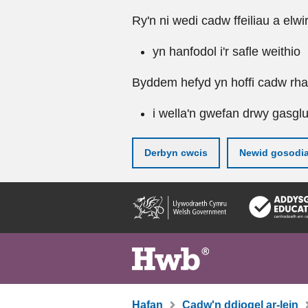
Ry'n ni wedi cadw ffeiliau a elwi
yn hanfodol i'r safle weithio
Byddem hefyd yn hoffi cadw rhai 
i wella'n gwefan drwy gasgl
Derbyn cwcis
Newid gosodi
Neidio
i'r
prif
gynnwy
Hafan
Cadw'n ddiogel ar-lein