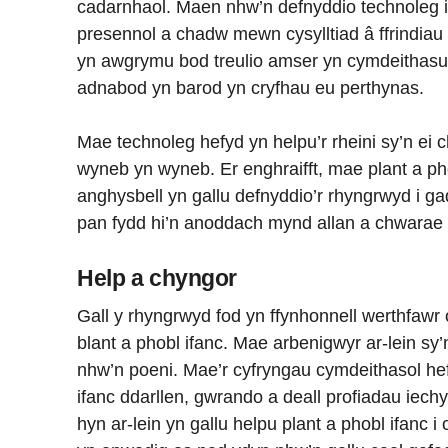
cadarnhaol. Maen nhw’n defnyddio technoleg 
presennol a chadw mewn cysylltiad â ffrindiau
yn awgrymu bod treulio amser yn cymdeithasu 
adnabod yn barod yn cryfhau eu perthynas.
Mae technoleg hefyd yn helpu’r rheini sy’n ei 
wyneb yn wyneb. Er enghraifft, mae plant a ph
anghysbell yn gallu defnyddio’r rhyngrwyd i ga
pan fydd hi’n anoddach mynd allan a chwarae
Help a chyngor
Gall y rhyngrwyd fod yn ffynhonnell werthfawr
blant a phobl ifanc. Mae arbenigwyr ar-lein sy
nhw’n poeni. Mae’r cyfryngau cymdeithasol hefy
ifanc ddarllen, gwrando a deall profiadau iechyd
hyn ar-lein yn gallu helpu plant a phobl ifanc 