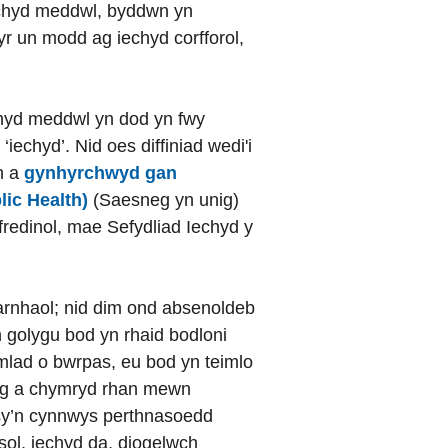
echyd meddwl, byddwn yn
 un modd ag iechyd corfforol,
hyd meddwl yn dod yn fwy
‘iechyd’. Nid oes diffiniad wedi'i
n a
gynhyrchwyd gan
lic Health)
(Saesneg yn unig)
fredinol, mae Sefydliad Iechyd y
darnhaol; nid dim ond absenoldeb
golygu bod yn rhaid bodloni
mlad o bwrpas, eu bod yn teimlo
sig a chymryd rhan mewn
sy’n cynnwys perthnasoedd
ol, iechyd da, diogelwch