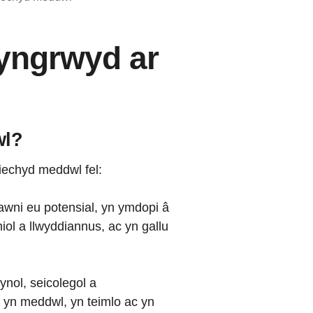
hyngrwyd ar
wl?
iechyd meddwl fel:
flawni eu potensial, yn ymdopi â
ol a llwyddiannus, ac yn gallu
nol, seicolegol a
m yn meddwl, yn teimlo ac yn