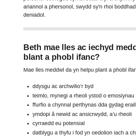
ariannol a phersonol, swydd sy'n rhoi boddha
deniadol.
Beth mae lles ac iechyd medd
blant a phobl ifanc?
Mae lles meddwl da yn helpu plant a phobl ifan
ddysgu ac archwilio’r byd
teimlo, mynegi a rheoli ystod o emosiynau
ffurfio a chynnal perthynas dda gydag erail
ymdopi â newid ac ansicrwydd, a’u rheoli
cyrraedd eu potensial
datblygu a thyfu i fod yn oedolion iach a c