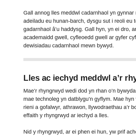
Gall annog lles meddwl cadarnhaol yn gynnar
adeiladu eu hunan-barch, dysgu sut i reoli eu 
gadarnhaol â’u haddysg. Gall hyn, yn ei dro, 
academaidd gwell, cyfleoedd gwell ar gyfer cyf
dewisiadau cadarnhaol mewn bywyd.
Lles ac iechyd meddwl a’r r
Mae’r rhyngrwyd wedi dod yn rhan o’n bywyda
mae technoleg yn datblygu’n gyflym. Mae hyn
rieni a gofalwyr, athrawon, llywodraethau a’r 
effaith y rhyngrwyd ar iechyd a lles.
Nid y rhyngrwyd, ar ei phen ei hun, yw prif a