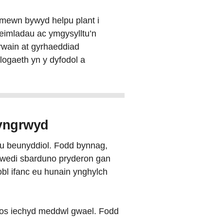
 mewn bywyd helpu plant i
teimladau ac ymgysylltu’n
arwain at gyrhaeddiad
logaeth yn y dyfodol a
hyngrwyd
u beunyddiol. Fodd bynnag,
 wedi sbarduno pryderon gan
bobl ifanc eu hunain ynghylch
chos iechyd meddwl gwael. Fodd