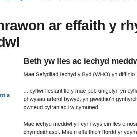
hrawon ar effaith y r
dwl
Beth yw lles ac iechyd medd
Mae Sefydliad Iechyd y Byd (WHO) yn diffinio 
... cyflwr llesiant lle y mae pob unigolyn yn cy
nt a
phwysau arferol bywyd, yn gweithio’n gynhyrchi
gwneud cyfraniad i'w cymuned.
Mae iechyd meddwl yn cynnwys ein lles emosiy
chymdeithasol. Mae’n effeithio’r ffordd yr ydy