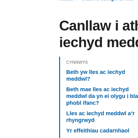
Canllaw i at
iechyd med
CYNNWYS
Beth yw lles ac iechyd
meddwl?
Beth mae lles ac iechyd
meddwl da yn ei olygu i bla
phobl ifanc?
Lles ac iechyd meddwl a’r
rhyngrwyd
Yr effeithiau cadarnhaol