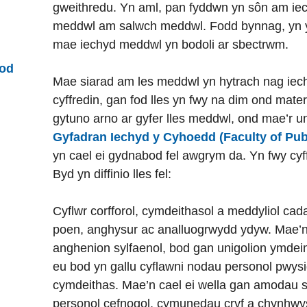
gweithredu. Yn aml, pan fyddwn yn sôn am i
meddwl am salwch meddwl. Fodd bynnag, yn yr
mae iechyd meddwl yn bodoli ar sbectrwm.
bod
Mae siarad am les meddwl yn hytrach nag iec
cyffredin, gan fod lles yn fwy na dim ond mater 
gytuno arno ar gyfer lles meddwl, ond mae’r u
Gyfadran Iechyd y Cyhoedd (Faculty of Pub
yn cael ei gydnabod fel awgrym da. Yn fwy cyf
Byd yn diffinio lles fel:
Cyflwr corfforol, cymdeithasol a meddyliol ca
poen, anghysur ac analluogrwydd ydyw. Mae’n 
anghenion sylfaenol, bod gan unigolion ymdei
eu bod yn gallu cyflawni nodau personol pwy
cymdeithas. Mae’n cael ei wella gan amodau 
personol cefnogol, cymunedau cryf a chynhwys