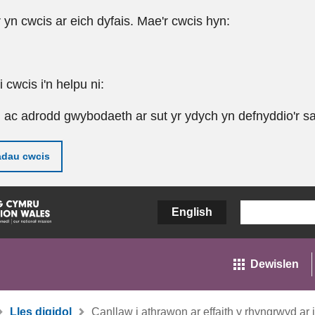
r yn cwcis ar eich dyfais. Mae'r cwcis hyn:
cwcis i'n helpu ni:
u ac adrodd gwybodaeth ar sut yr ydych yn defnyddio'r sa
adau cwcis
English
Dewislen
Lles digidol
Canllaw i athrawon ar effaith y rhyngrwyd a