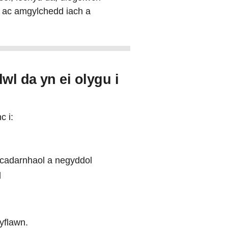
d ac amgylchedd iach a
wl da yn ei olygu i
c i:
 cadarnhaol a negyddol
l
hyflawn.