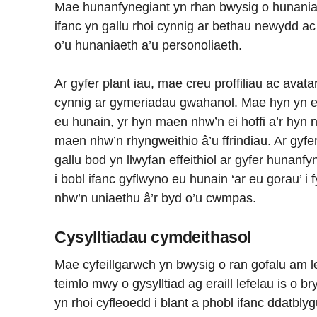
Mae hunanfynegiant yn rhan bwysig o hunaniae
ifanc yn gallu rhoi cynnig ar bethau newydd 
o’u hunaniaeth a’u personoliaeth.
Ar gyfer plant iau, mae creu proffiliau ac avat
cynnig ar gymeriadau gwahanol. Mae hyn yn 
eu hunain, yr hyn maen nhw’n ei hoffi a’r hyn n
maen nhw’n rhyngweithio â’u ffrindiau. Ar gyfe
gallu bod yn llwyfan effeithiol ar gyfer hunanf
i bobl ifanc gyflwyno eu hunain ‘ar eu gorau’ 
nhw’n uniaethu â’r byd o’u cwmpas.
Cysylltiadau cymdeithasol
Mae cyfeillgarwch yn bwysig o ran gofalu am 
teimlo mwy o gysylltiad ag eraill lefelau is o b
yn rhoi cyfleoedd i blant a phobl ifanc ddatbl