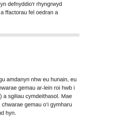
c yn defnyddio'r rhyngrwyd
 a ffactorau fel oedran a
sgu amdanyn nhw eu hunain, eu
hwarae gemau ar-lein roi hwb i
) a sgiliau cymdeithasol. Mae
’n chwarae gemau o’i gymharu
ud hyn.