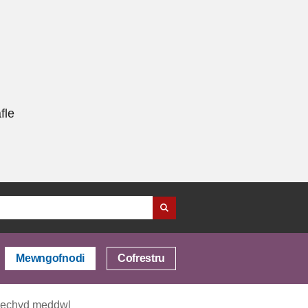
fle
Mewngofnodi
Cofrestru
r iechyd meddwl