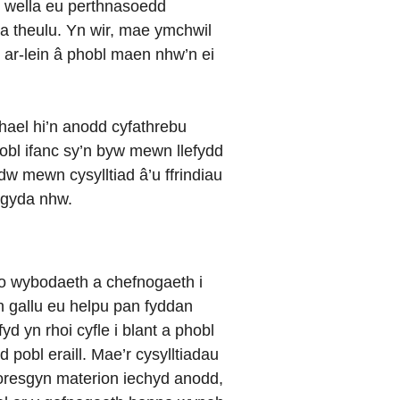
i wella eu perthnasoedd
 a theulu. Yn wir, mae ymchwil
ar-lein â phobl maen nhw’n ei
chael hi’n anodd cyfathrebu
obl ifanc sy’n byw mewn llefydd
dw mewn cysylltiad â’u ffrindiau
 gyda nhw.
 o wybodaeth a chefnogaeth i
’n gallu eu helpu pan fyddan
d yn rhoi cyfle i blant a phobl
 pobl eraill. Mae’r cysylltiadau
i oresgyn materion iechyd anodd,