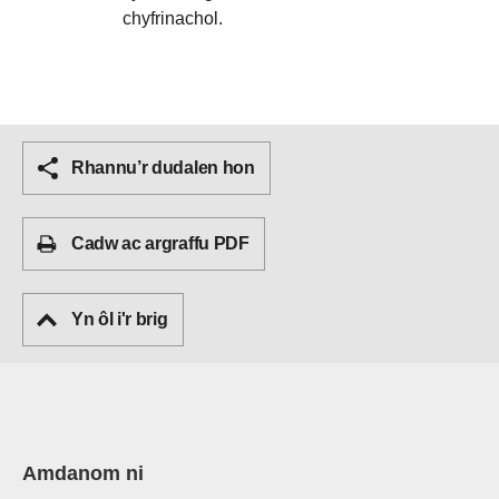
chyfrinachol.
Rhannu’r dudalen hon
Cadw ac argraffu PDF
Yn ôl i'r brig
Amdanom ni