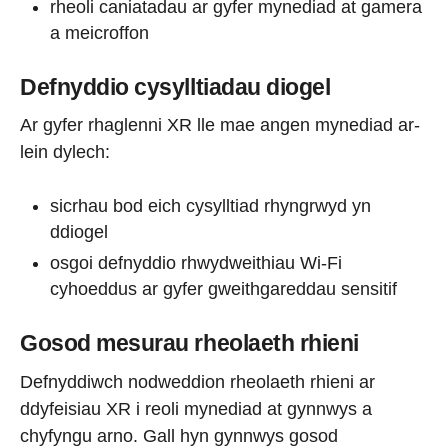
rheoli caniatadau ar gyfer mynediad at gamera
a meicroffon
Defnyddio cysylltiadau diogel
Ar gyfer rhaglenni XR lle mae angen mynediad ar-
lein dylech:
sicrhau bod eich cysylltiad rhyngrwyd yn
ddiogel
osgoi defnyddio rhwydweithiau Wi-Fi
cyhoeddus ar gyfer gweithgareddau sensitif
Gosod mesurau rheolaeth rhieni
Defnyddiwch nodweddion rheolaeth rhieni ar
ddyfeisiau XR i reoli mynediad at gynnwys a
chyfyngu arno. Gall hyn gynnwys gosod