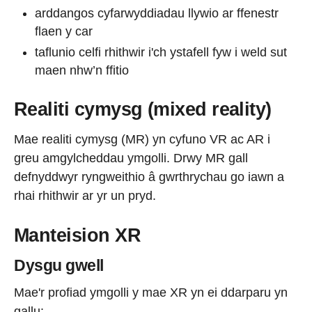
arddangos cyfarwyddiadau llywio ar ffenestr
flaen y car
taflunio celfi rhithwir i'ch ystafell fyw i weld sut
maen nhw’n ffitio
Realiti cymysg (mixed reality)
Mae realiti cymysg (MR) yn cyfuno VR ac AR i
greu amgylcheddau ymgolli. Drwy MR gall
defnyddwyr ryngweithio â gwrthrychau go iawn a
rhai rhithwir ar yr un pryd.
Manteision XR
Dysgu gwell
Mae'r profiad ymgolli y mae XR yn ei ddarparu yn
gallu: