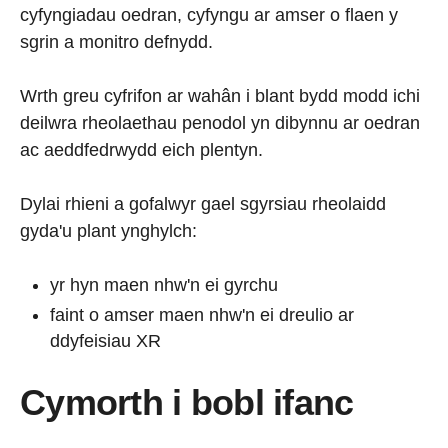
cyfyngiadau oedran, cyfyngu ar amser o flaen y
sgrin a monitro defnydd.
Wrth greu cyfrifon ar wahân i blant bydd modd ichi
deilwra rheolaethau penodol yn dibynnu ar oedran
ac aeddfedrwydd eich plentyn.
Dylai rhieni a gofalwyr gael sgyrsiau rheolaidd
gyda'u plant ynghylch:
yr hyn maen nhw'n ei gyrchu
faint o amser maen nhw'n ei dreulio ar
ddyfeisiau XR
Cymorth i bobl ifanc