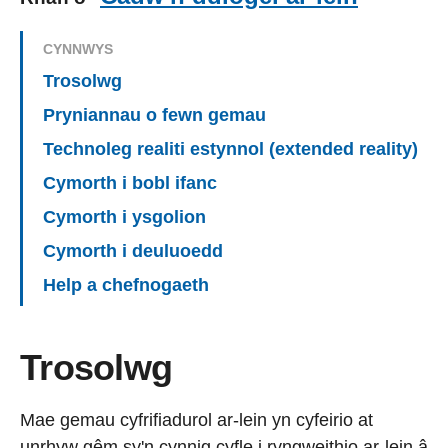
CYNNWYS
Trosolwg
Pryniannau o fewn gemau
Technoleg realiti estynnol (extended reality)
Cymorth i bobl ifanc
Cymorth i ysgolion
Cymorth i deuluoedd
Help a chefnogaeth
Trosolwg
Mae gemau cyfrifiadurol ar-lein yn cyfeirio at
unrhyw gêm sy'n cynnig cyfle i ryngweithio ar-lein â