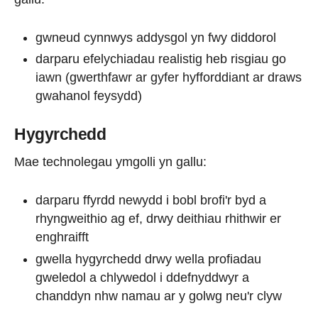
gwneud cynnwys addysgol yn fwy diddorol
darparu efelychiadau realistig heb risgiau go
iawn (gwerthfawr ar gyfer hyfforddiant ar draws
gwahanol feysydd)
Hygyrchedd
Mae technolegau ymgolli yn gallu:
darparu ffyrdd newydd i bobl brofi'r byd a
rhyngweithio ag ef, drwy deithiau rhithwir er
enghraifft
gwella hygyrchedd drwy wella profiadau
gweledol a chlywedol i ddefnyddwyr a
chanddyn nhw namau ar y golwg neu'r clyw