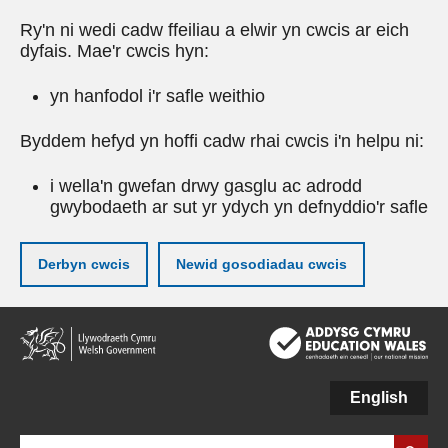
Ry'n ni wedi cadw ffeiliau a elwir yn cwcis ar eich
dyfais. Mae'r cwcis hyn:
yn hanfodol i'r safle weithio
Byddem hefyd yn hoffi cadw rhai cwcis i'n helpu ni:
i wella'n gwefan drwy gasglu ac adrodd
gwybodaeth ar sut yr ydych yn defnyddio'r safle
Derbyn cwcis
Newid gosodiadau cwcis
Neidio
i'r
prif
gynnwy
English