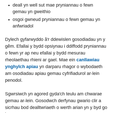
deall yn well sut mae pryniannau o fewn
gemau yn gweithio
osgoi gwneud pryniannau o fewn gemau yn
anfwriadol
Dylech gyfarwyddo â'r ddewislen gosodiadau yn y
gêm. Efallai y bydd opsiynau i ddiffodd pryniannau
o fewn yr ap neu efallai y bydd mesurau
rheolaethau rhieni ar gael. Mae ein
canllawiau
ynghylch apiau
yn darparu rhagor o wybodaeth
am osodiadau apiau gemau cyfrifiadurol ar-lein
penodol.
Sgwrsiwch yn agored gyda'ch teulu am chwarae
gemau ar-lein. Gosodwch derfynau gwario clir a
sicrhau bod dealltwriaeth o werth arian yn y byd go