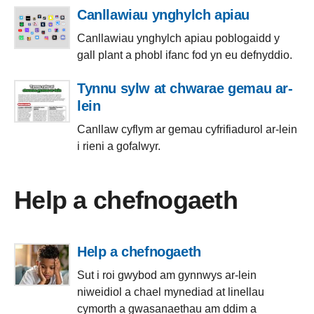
Canllawiau ynghylch apiau
Canllawiau ynghylch apiau poblogaidd y
gall plant a phobl ifanc fod yn eu defnyddio.
Tynnu sylw at chwarae gemau ar-
lein
Canllaw cyflym ar gemau cyfrifiadurol ar-lein
i rieni a gofalwyr.
Help a chefnogaeth
Help a chefnogaeth
Sut i roi gwybod am gynnwys ar-lein
niweidiol a chael mynediad at linellau
cymorth a gwasanaethau am ddim a