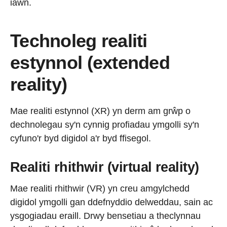
iawn.
Technoleg realiti
estynnol (extended
reality)
Mae realiti estynnol (XR) yn derm am grŵp o
dechnolegau sy'n cynnig profiadau ymgolli sy'n
cyfuno'r byd digidol a'r byd ffisegol.
Realiti rhithwir (virtual reality)
Mae realiti rhithwir (VR) yn creu amgylchedd
digidol ymgolli gan ddefnyddio delweddau, sain ac
ysgogiadau eraill. Drwy bensetiau a theclynnau