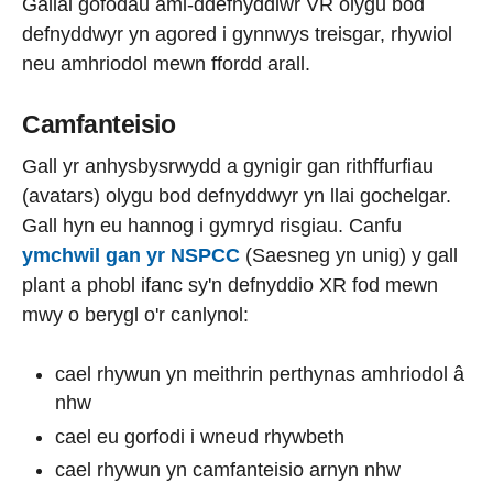
Gallai gofodau aml-ddefnyddiwr VR olygu bod
defnyddwyr yn agored i gynnwys treisgar, rhywiol
neu amhriodol mewn ffordd arall.
Camfanteisio
Gall yr anhysbysrwydd a gynigir gan rithffurfiau
(avatars) olygu bod defnyddwyr yn llai gochelgar.
Gall hyn eu hannog i gymryd risgiau. Canfu
ymchwil gan yr NSPCC
(Saesneg yn unig) y gall
plant a phobl ifanc sy'n defnyddio XR fod mewn
mwy o berygl o'r canlynol:
cael rhywun yn meithrin perthynas amhriodol â
nhw
cael eu gorfodi i wneud rhywbeth
cael rhywun yn camfanteisio arnyn nhw