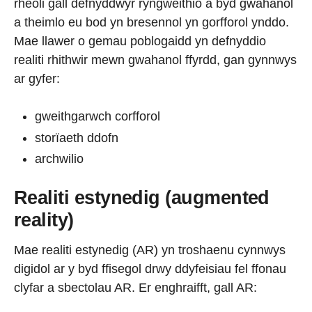
rheoli gall defnyddwyr ryngweithio â byd gwahanol
a theimlo eu bod yn bresennol yn gorfforol ynddo.
Mae llawer o gemau poblogaidd yn defnyddio
realiti rhithwir mewn gwahanol ffyrdd, gan gynnwys
ar gyfer:
gweithgarwch corfforol
storïaeth ddofn
archwilio
Realiti estynedig (augmented
reality)
Mae realiti estynedig (AR) yn troshaenu cynnwys
digidol ar y byd ffisegol drwy ddyfeisiau fel ffonau
clyfar a sbectolau AR. Er enghraifft, gall AR: