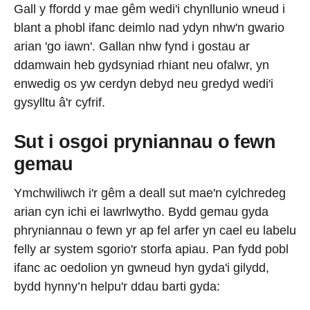
Gall y ffordd y mae gêm wedi'i chynllunio wneud i
blant a phobl ifanc deimlo nad ydyn nhw'n gwario
arian 'go iawn'. Gallan nhw fynd i gostau ar
ddamwain heb gydsyniad rhiant neu ofalwr, yn
enwedig os yw cerdyn debyd neu gredyd wedi'i
gysylltu â'r cyfrif.
Sut i osgoi pryniannau o fewn
gemau
Ymchwiliwch i'r gêm a deall sut mae'n cylchredeg
arian cyn ichi ei lawrlwytho. Bydd gemau gyda
phryniannau o fewn yr ap fel arfer yn cael eu labelu
felly ar system sgorio'r storfa apiau. Pan fydd pobl
ifanc ac oedolion yn gwneud hyn gyda'i gilydd,
bydd hynny’n helpu'r ddau barti gyda: