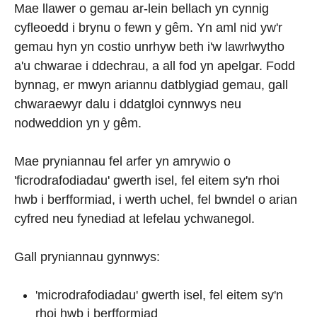
Mae llawer o gemau ar-lein bellach yn cynnig
cyfleoedd i brynu o fewn y gêm. Yn aml nid yw'r
gemau hyn yn costio unrhyw beth i'w lawrlwytho
a'u chwarae i ddechrau, a all fod yn apelgar. Fodd
bynnag, er mwyn ariannu datblygiad gemau, gall
chwaraewyr dalu i ddatgloi cynnwys neu
nodweddion yn y gêm.
Mae pryniannau fel arfer yn amrywio o
'ficrodrafodiadau' gwerth isel, fel eitem sy'n rhoi
hwb i berfformiad, i werth uchel, fel bwndel o arian
cyfred neu fynediad at lefelau ychwanegol.
Gall pryniannau gynnwys:
'microdrafodiadau' gwerth isel, fel eitem sy'n
rhoi hwb i berfformiad