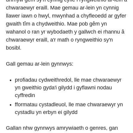
chwaraewyr eraill. Mae gemau ar-lein yn cynnig
llawer iawn o hwyl, mwynhad a chyfleoedd ar gyfer
gwaith tîm a chydweithio. Mae pob gêm yn
wahanol o ran yr wybodaeth y gallwch ei rhannu â
chwaraewyr eraill, a'r math o ryngweithio sy'n
bosibl.
Gall gemau ar-lein gynnwys:
profiadau cydweithredol, lle mae chwaraewyr
yn gweithio gyda'i gilydd i gyflawni nodau
cyffredin
fformatau cystadleuol, lle mae chwaraewyr yn
cystadlu yn erbyn ei gilydd
Gallan nhw gynnwys amrywiaeth o genres, gan