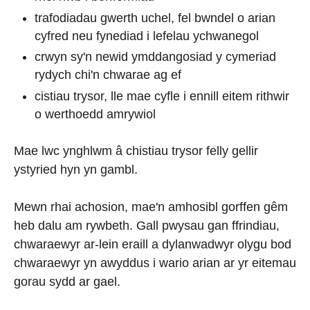
trafodiadau gwerth uchel, fel bwndel o arian
cyfred neu fynediad i lefelau ychwanegol
crwyn sy'n newid ymddangosiad y cymeriad
rydych chi'n chwarae ag ef
cistiau trysor, lle mae cyfle i ennill eitem rithwir
o werthoedd amrywiol
Mae lwc ynghlwm â chistiau trysor felly gellir
ystyried hyn yn gambl.
Mewn rhai achosion, mae'n amhosibl gorffen gêm
heb dalu am rywbeth. Gall pwysau gan ffrindiau,
chwaraewyr ar-lein eraill a dylanwadwyr olygu bod
chwaraewyr yn awyddus i wario arian ar yr eitemau
gorau sydd ar gael.