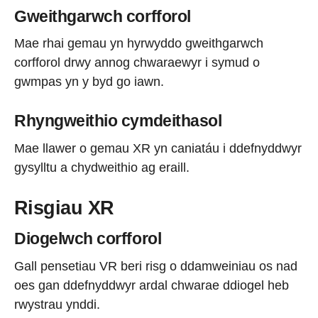
Gweithgarwch corfforol
Mae rhai gemau yn hyrwyddo gweithgarwch
corfforol drwy annog chwaraewyr i symud o
gwmpas yn y byd go iawn.
Rhyngweithio cymdeithasol
Mae llawer o gemau XR yn caniatáu i ddefnyddwyr
gysylltu a chydweithio ag eraill.
Risgiau XR
Diogelwch corfforol
Gall pensetiau VR beri risg o ddamweiniau os nad
oes gan ddefnyddwyr ardal chwarae ddiogel heb
rwystrau ynddi.