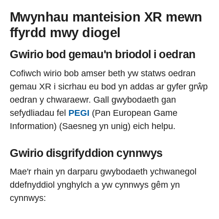
Mwynhau manteision XR mewn
ffyrdd mwy diogel
Gwirio bod gemau'n briodol i oedran
Cofiwch wirio bob amser beth yw statws oedran
gemau XR i sicrhau eu bod yn addas ar gyfer grŵp
oedran y chwaraewr. Gall gwybodaeth gan
sefydliadau fel
PEGI
(Pan European Game
Information) (Saesneg yn unig) eich helpu.
Gwirio disgrifyddion cynnwys
Mae'r rhain yn darparu gwybodaeth ychwanegol
ddefnyddiol ynghylch a yw cynnwys gêm yn
cynnwys: