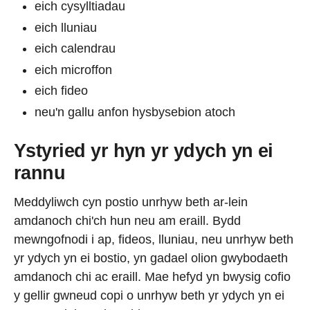
eich cysylltiadau
eich lluniau
eich calendrau
eich microffon
eich fideo
neu'n gallu anfon hysbysebion atoch
Ystyried yr hyn yr ydych yn ei
rannu
Meddyliwch cyn postio unrhyw beth ar-lein
amdanoch chi'ch hun neu am eraill. Bydd
mewngofnodi i ap, fideos, lluniau, neu unrhyw beth
yr ydych yn ei bostio, yn gadael olion gwybodaeth
amdanoch chi ac eraill. Mae hefyd yn bwysig cofio
y gellir gwneud copi o unrhyw beth yr ydych yn ei