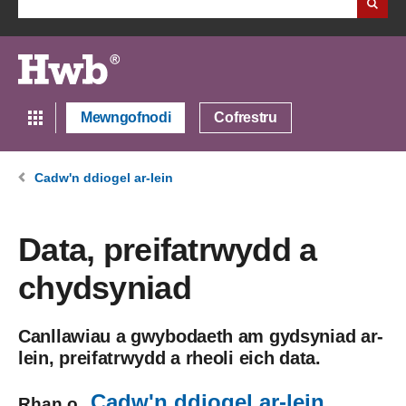
Mewngofnodi
Cofrestru
Cadw'n ddiogel ar-lein
Data, preifatrwydd a
chydsyniad
Canllawiau a gwybodaeth am gydsyniad ar-
lein, preifatrwydd a rheoli eich data.
Cadw'n ddiogel ar-lein
Rhan o