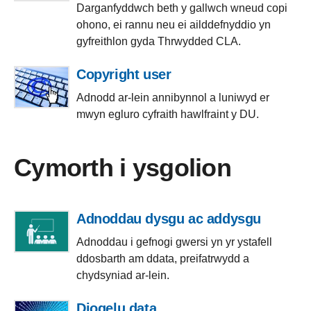
Darganfyddwch beth y gallwch wneud copi
ohono, ei rannu neu ei ailddefnyddio yn
gyfreithlon gyda Thrwydded CLA.
Copyright user
Adnodd ar-lein annibynnol a luniwyd er
mwyn egluro cyfraith hawlfraint y DU.
Cymorth i ysgolion
Adnoddau dysgu ac addysgu
Adnoddau i gefnogi gwersi yn yr ystafell
ddosbarth am ddata, preifatrwydd a
chydsyniad ar-lein.
Diogelu data