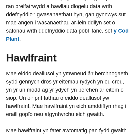
ran preifatrwydd a hawliau diogelu data wrth
ddefnyddio'r gwasanaethau hyn, gan gynnwys sut
mae angen i wasanaethau ar-lein ddilyn set o
safonau wrth ddefnyddio data pobl ifanc, sef
y Cod
Plant
.
Hawlfraint
Mae eiddo deallusol yn ymwneud â'r berchnogaeth
sydd gennych dros yr eitemau rydych yn eu creu,
yn yr un modd ag yr ydych yn berchen ar eitem o
siop. Un o'r prif fathau o eiddo deallusol yw
hawlfraint. Mae hawlfraint yn eich amddiffyn rhag i
eraill gopïo neu atgynhyrchu eich gwaith.
Mae hawlfraint yn fater awtomatig pan fydd gwaith