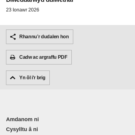
23 Ionawr 2026
Rhannu’r dudalen hon
Cadw ac argraffu PDF
Yn ôl i'r brig
Amdanom ni
Cysylltu â ni