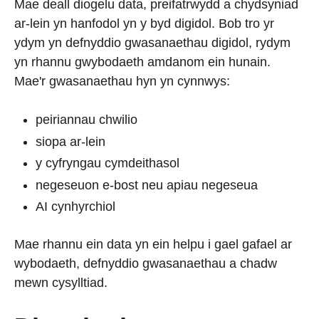
Mae deall diogelu data, preifatrwydd a chydsyniad
ar-lein yn hanfodol yn y byd digidol. Bob tro yr
ydym yn defnyddio gwasanaethau digidol, rydym
yn rhannu gwybodaeth amdanom ein hunain.
Mae'r gwasanaethau hyn yn cynnwys:
peiriannau chwilio
siopa ar-lein
y cyfryngau cymdeithasol
negeseuon e-bost neu apiau negeseua
AI cynhyrchiol
Mae rhannu ein data yn ein helpu i gael gafael ar
wybodaeth, defnyddio gwasanaethau a chadw
mewn cysylltiad.