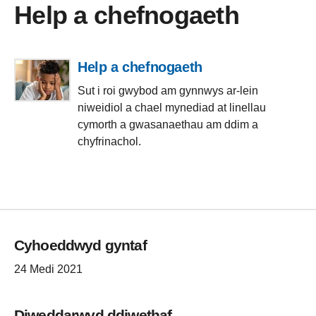
Help a chefnogaeth
Help a chefnogaeth
Sut i roi gwybod am gynnwys ar-lein
niweidiol a chael mynediad at linellau
cymorth a gwasanaethau am ddim a
chyfrinachol.
Cyhoeddwyd gyntaf
24 Medi 2021
Diweddarwyd ddiwethaf