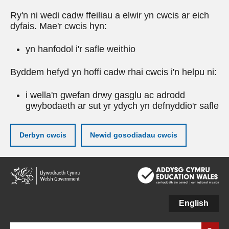
Ry'n ni wedi cadw ffeiliau a elwir yn cwcis ar eich
dyfais. Mae'r cwcis hyn:
yn hanfodol i'r safle weithio
Byddem hefyd yn hoffi cadw rhai cwcis i'n helpu ni:
i wella'n gwefan drwy gasglu ac adrodd
gwybodaeth ar sut yr ydych yn defnyddio'r safle
Derbyn cwcis
Newid gosodiadau cwcis
Neidio
i'r
prif
gynnwy
English