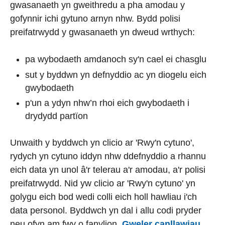
gwasanaeth yn gweithredu a pha amodau y
gofynnir ichi gytuno arnyn nhw. Bydd polisi
preifatrwydd y gwasanaeth yn dweud wrthych:
pa wybodaeth amdanoch sy'n cael ei chasglu
sut y byddwn yn defnyddio ac yn diogelu eich
gwybodaeth
p'un a ydyn nhw’n rhoi eich gwybodaeth i
drydydd partïon
Unwaith y byddwch yn clicio ar 'Rwy'n cytuno',
rydych yn cytuno iddyn nhw ddefnyddio a rhannu
eich data yn unol â'r telerau a'r amodau, a'r polisi
preifatrwydd. Nid yw clicio ar 'Rwy'n cytuno' yn
golygu eich bod wedi colli eich holl hawliau i'ch
data personol. Byddwch yn dal i allu codi pryder
neu ofyn am fwy o fanylion.
Gweler canllawiau