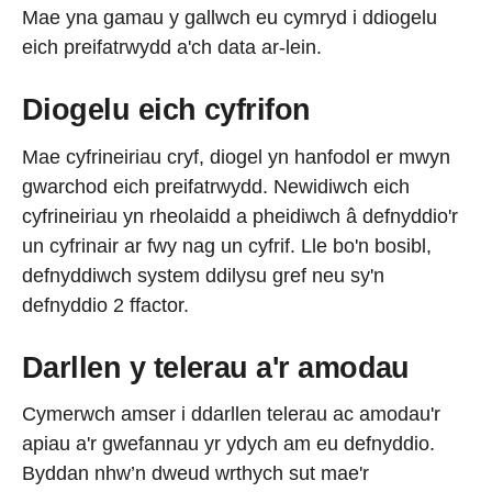
Mae yna gamau y gallwch eu cymryd i ddiogelu
eich preifatrwydd a'ch data ar-lein.
Diogelu eich cyfrifon
Mae cyfrineiriau cryf, diogel yn hanfodol er mwyn
gwarchod eich preifatrwydd. Newidiwch eich
cyfrineiriau yn rheolaidd a pheidiwch â defnyddio'r
un cyfrinair ar fwy nag un cyfrif. Lle bo'n bosibl,
defnyddiwch system ddilysu gref neu sy'n
defnyddio 2 ffactor.
Darllen y telerau a'r amodau
Cymerwch amser i ddarllen telerau ac amodau'r
apiau a'r gwefannau yr ydych am eu defnyddio.
Byddan nhw’n dweud wrthych sut mae'r