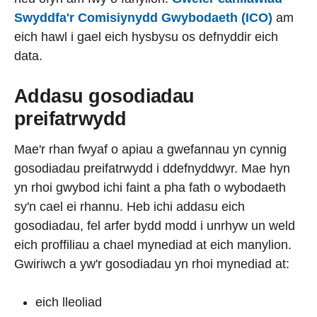
Swyddfa'r Comisiynydd Gwybodaeth (ICO)
am
eich hawl i gael eich hysbysu os defnyddir eich
data.
Addasu gosodiadau
preifatrwydd
Mae'r rhan fwyaf o apiau a gwefannau yn cynnig
gosodiadau preifatrwydd i ddefnyddwyr. Mae hyn
yn rhoi gwybod ichi faint a pha fath o wybodaeth
sy'n cael ei rhannu. Heb ichi addasu eich
gosodiadau, fel arfer bydd modd i unrhyw un weld
eich proffiliau a chael mynediad at eich manylion.
Gwiriwch a yw'r gosodiadau yn rhoi mynediad at:
eich lleoliad