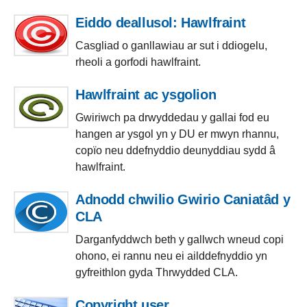
Eiddo deallusol: Hawlfraint
Casgliad o ganllawiau ar sut i ddiogelu,
rheoli a gorfodi hawlfraint.
Hawlfraint ac ysgolion
Gwiriwch pa drwyddedau y gallai fod eu
hangen ar ysgol yn y DU er mwyn rhannu,
copïo neu ddefnyddio deunyddiau sydd â
hawlfraint.
Adnodd chwilio Gwirio Caniatâd y
CLA
Darganfyddwch beth y gallwch wneud copi
ohono, ei rannu neu ei ailddefnyddio yn
gyfreithlon gyda Thrwydded CLA.
Copyright user