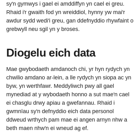
sy'n gymwys i gael ei amddiffyn yn cael ei greu.
Rhaid i'r gwaith fod yn wreiddiol, hynny yw mai'r
awdur sydd wedi'i greu, gan ddefnyddio rhywfaint o
grebwyll neu sgil yn y broses.
Diogelu eich data
Mae gwybodaeth amdanoch chi, yr hyn rydych yn
chwilio amdano ar-lein, a lle rydych yn siopa ac yn
byw, yn werthfawr. Meddyliwch pwy all gael
mynediad at y wybodaeth honno a sut mae'n cael
ei chasglu drwy apiau a gwefannau. Rhaid i
gwmnïau sy'n defnyddio eich data personol
ddweud wrthych pam mae ei angen arnyn nhw a
beth maen nhw'n ei wneud ag ef.