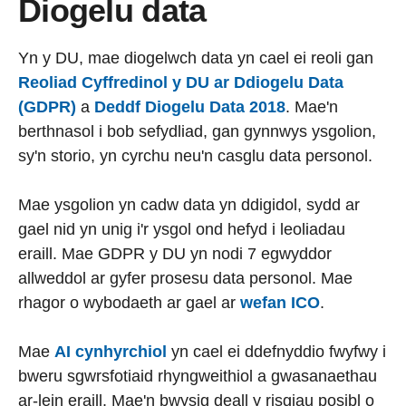
Diogelu data
Yn y DU, mae diogelwch data yn cael ei reoli gan
Reoliad Cyffredinol y DU ar Ddiogelu Data
(GDPR)
a
Deddf Diogelu Data 2018
. Mae'n
berthnasol i bob sefydliad, gan gynnwys ysgolion,
sy'n storio, yn cyrchu neu'n casglu data personol.
Mae ysgolion yn cadw data yn ddigidol, sydd ar
gael nid yn unig i'r ysgol ond hefyd i leoliadau
eraill. Mae GDPR y DU yn nodi 7 egwyddor
allweddol ar gyfer prosesu data personol. Mae
rhagor o wybodaeth ar gael ar
wefan ICO
.
Mae
AI cynhyrchiol
yn cael ei ddefnyddio fwyfwy i
bweru sgwrsfotiaid rhyngweithiol a gwasanaethau
ar-lein eraill. Mae'n bwysig deall y risgiau posibl o