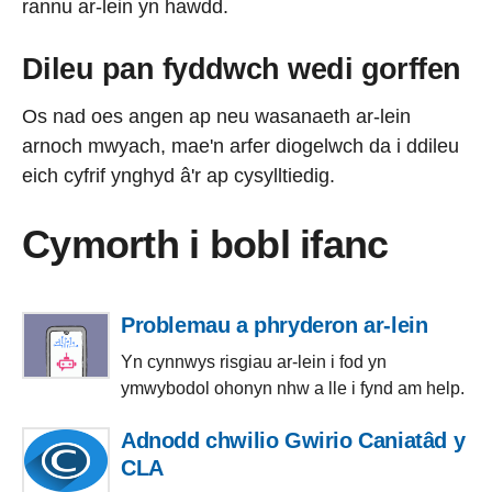
rannu ar-lein yn hawdd.
Dileu pan fyddwch wedi gorffen
Os nad oes angen ap neu wasanaeth ar-lein
arnoch mwyach, mae'n arfer diogelwch da i ddileu
eich cyfrif ynghyd â'r ap cysylltiedig.
Cymorth i bobl ifanc
Problemau a phryderon ar-lein
Yn cynnwys risgiau ar-lein i fod yn
ymwybodol ohonyn nhw a lle i fynd am help.
Adnodd chwilio Gwirio Caniatâd y
CLA