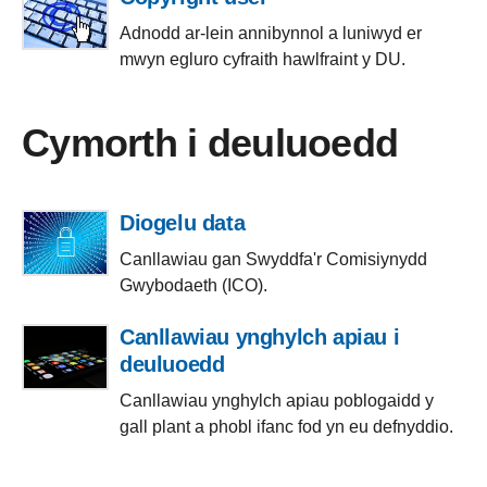
Adnodd ar-lein annibynnol a luniwyd er
mwyn egluro cyfraith hawlfraint y DU.
Cymorth i deuluoedd
Diogelu data
Canllawiau gan Swyddfa'r Comisiynydd
Gwybodaeth (ICO).
Canllawiau ynghylch apiau i
deuluoedd
Canllawiau ynghylch apiau poblogaidd y
gall plant a phobl ifanc fod yn eu defnyddio.